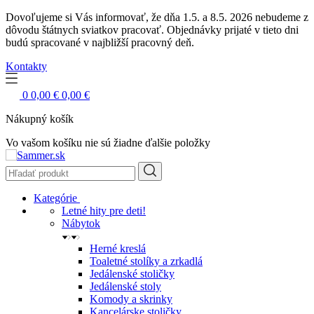
Dovoľujeme si Vás informovať, že dňa 1.5. a 8.5. 2026 nebudeme z
dôvodu štátnych sviatkov pracovať. Objednávky prijaté v tieto dni
budú spracované v najbližší pracovný deň.
Kontakty
0
0,00 €
0,00 €
Nákupný košík
Vo vašom košíku nie sú žiadne ďalšie položky
Kategórie
Letné hity pre deti!
Nábytok
Herné kreslá
Toaletné stolíky a zrkadlá
Jedálenské stoličky
Jedálenské stoly
Komody a skrinky
Kancelárske stoličky