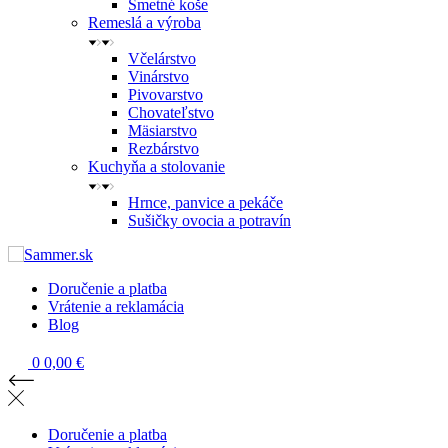
Smetné koše
Remeslá a výroba
Včelárstvo
Vinárstvo
Pivovarstvo
Chovateľstvo
Mäsiarstvo
Rezbárstvo
Kuchyňa a stolovanie
Hrnce, panvice a pekáče
Sušičky ovocia a potravín
Doručenie a platba
Vrátenie a reklamácia
Blog
0
0,00 €
Doručenie a platba