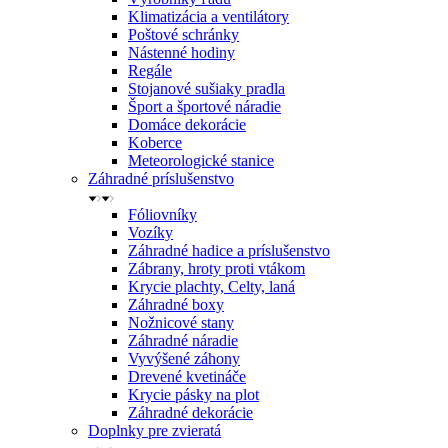
Klimatizácia a ventilátory
Poštové schránky
Nástenné hodiny
Regále
Stojanové sušiaky pradla
Šport a športové náradie
Domáce dekorácie
Koberce
Meteorologické stanice
Záhradné príslušenstvo
Fóliovníky
Vozíky
Záhradné hadice a príslušenstvo
Zábrany, hroty proti vtákom
Krycie plachty, Celty, laná
Záhradné boxy
Nožnicové stany
Záhradné náradie
Vyvýšené záhony
Drevené kvetináče
Krycie pásky na plot
Záhradné dekorácie
Doplnky pre zvieratá