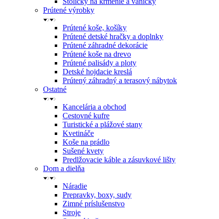
Stoličky na kŕmenie a vaničky
Prútené výrobky
Prútené koše, košíky
Prútené detské hračky a doplnky
Prútené záhradné dekorácie
Prútené koše na drevo
Prútené palisády a ploty
Detské hojdacie kreslá
Prútený záhradný a terasový nábytok
Ostatné
Kancelária a obchod
Cestovné kufre
Turistické a plážové stany
Kvetináče
Koše na prádlo
Sušené kvety
Predlžovacie káble a zásuvkové lišty
Dom a dielňa
Náradie
Prepravky, boxy, sudy
Zimné príslušenstvo
Stroje