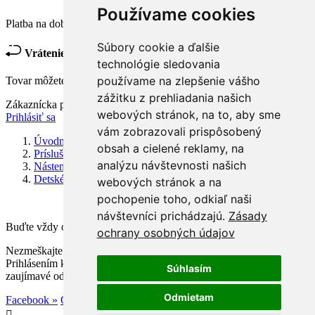
Používame cookies
Platba na dobierku, platba kartou, platba prevodom na účet.
Súbory cookie a ďalšie
Vrátenie tovaru:
technológie sledovania
používame na zlepšenie vášho
Tovar môžete vrátiť do 14 dní od jeho prevzatia.
zážitku z prehliadania našich
Zákaznícka podpora
webových stránok, na to, aby sme
Prihlásiť sa
vám zobrazovali prispôsobený
Úvodná stránka
obsah a cielené reklamy, na
Príslušenstvo do domu
analýzu návštevnosti našich
Nástenné hodiny
Detské nástenné hodiny
webových stránok a na
pochopenie toho, odkiaľ naši
návštevníci prichádzajú.
Zásady
Buďte vždy o krok vpred!
ochrany osobných údajov
Nezmeškajte špeciálne akcie, exkluzívne zľavy a novinky.
Prihlásením k odberu Vám neunikne žiadna akcia ani súťaž o
Súhlasím
zaujímavé odmeny.
Odmietam
Facebook »
Odber emailom »
