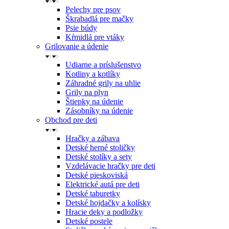
Pelechy pre psov
Škrabadlá pre mačky
Psie búdy
Kŕmidlá pre vtáky
Grilovanie a údenie
Udiarne a príslušenstvo
Kotliny a kotlíky
Záhradné grily na uhlie
Grily na plyn
Štiepky na údenie
Zásobníky na údenie
Obchod pre deti
Hračky a zábava
Detské herné stoličky
Detské stolíky a sety
Vzdelávacie hračky pre deti
Detské pieskoviská
Elektrické autá pre deti
Detské taburetky
Detské hojdačky a kolísky
Hracie deky a podložky
Detské postele