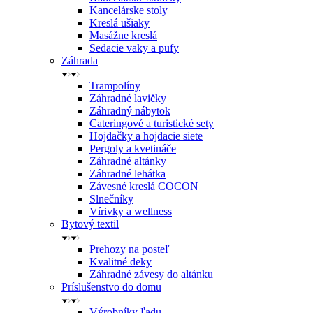
Kancelárske stoly
Kreslá ušiaky
Masážne kreslá
Sedacie vaky a pufy
Záhrada
Trampolíny
Záhradné lavičky
Záhradný nábytok
Cateringové a turistické sety
Hojdačky a hojdacie siete
Pergoly a kvetináče
Záhradné altánky
Záhradné lehátka
Závesné kreslá COCON
Slnečníky
Vírivky a wellness
Bytový textil
Prehozy na posteľ
Kvalitné deky
Záhradné závesy do altánku
Príslušenstvo do domu
Výrobníky ľadu