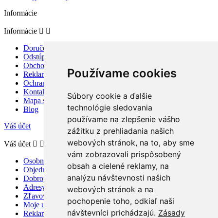
Informácie
Informácie


Doručenie a platba
Odstúpenie od zmluvy a reklamácia
Obchodné podmienky
Používame cookies
Reklamačný poriadok
Ochrana osobných údajov
Kontaktujte nás
Súbory cookie a ďalšie
Mapa stránky
technológie sledovania
Blog
používame na zlepšenie vášho
Váš účet
zážitku z prehliadania našich
webových stránok, na to, aby sme
Váš účet


vám zobrazovali prispôsobený
Osobné údaje
obsah a cielené reklamy, na
Objednávky
analýzu návštevnosti našich
Dobropisy
Adresy
webových stránok a na
Zľavové kupóny
pochopenie toho, odkiaľ naši
Moje upozornenia
návštevníci prichádzajú.
Zásady
Reklamácie a odstúpenie od zmluvy