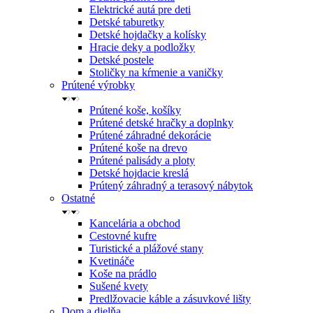
Elektrické autá pre deti
Detské taburetky
Detské hojdačky a kolísky
Hracie deky a podložky
Detské postele
Stoličky na kŕmenie a vaničky
Prútené výrobky
Prútené koše, košíky
Prútené detské hračky a doplnky
Prútené záhradné dekorácie
Prútené koše na drevo
Prútené palisády a ploty
Detské hojdacie kreslá
Prútený záhradný a terasový nábytok
Ostatné
Kancelária a obchod
Cestovné kufre
Turistické a plážové stany
Kvetináče
Koše na prádlo
Sušené kvety
Predlžovacie káble a zásuvkové lišty
Dom a dielňa