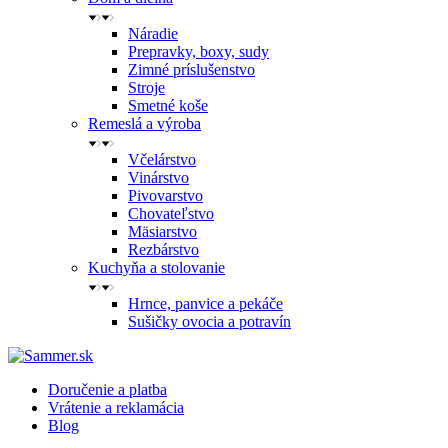
Náradie
Prepravky, boxy, sudy
Zimné príslušenstvo
Stroje
Smetné koše
Remeslá a výroba
Včelárstvo
Vinárstvo
Pivovarstvo
Chovateľstvo
Mäsiarstvo
Rezbárstvo
Kuchyňa a stolovanie
Hrnce, panvice a pekáče
Sušičky ovocia a potravín
Doručenie a platba
Vrátenie a reklamácia
Blog