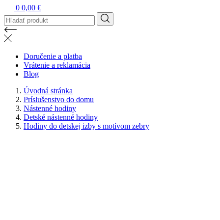
0
0,00 €
Doručenie a platba
Vrátenie a reklamácia
Blog
Úvodná stránka
Príslušenstvo do domu
Nástenné hodiny
Detské nástenné hodiny
Hodiny do detskej izby s motívom zebry