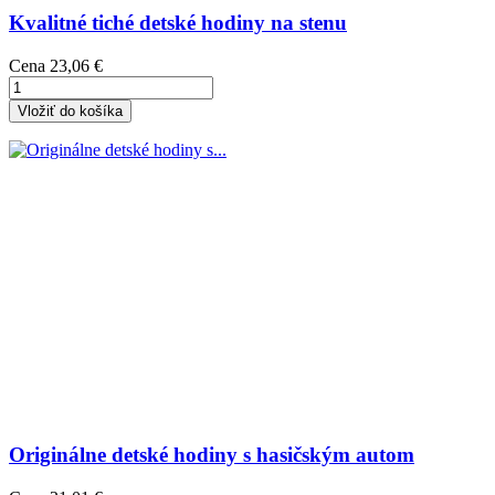
Kvalitné tiché detské hodiny na stenu
Cena
23,06 €
Vložiť do košíka
Originálne detské hodiny s hasičským autom