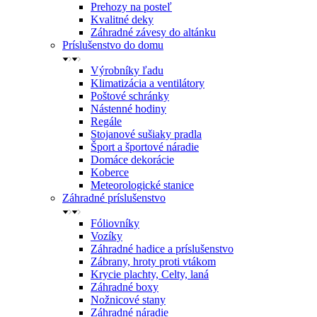
Prehozy na posteľ
Kvalitné deky
Záhradné závesy do altánku
Príslušenstvo do domu
Výrobníky ľadu
Klimatizácia a ventilátory
Poštové schránky
Nástenné hodiny
Regále
Stojanové sušiaky pradla
Šport a športové náradie
Domáce dekorácie
Koberce
Meteorologické stanice
Záhradné príslušenstvo
Fóliovníky
Vozíky
Záhradné hadice a príslušenstvo
Zábrany, hroty proti vtákom
Krycie plachty, Celty, laná
Záhradné boxy
Nožnicové stany
Záhradné náradie