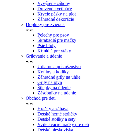
Vyvýšené záhony
Drevené kvetináče
Krycie pásky na plot
Záhradné dekorácie
Doplnky pre zvieratá
Pelechy pre psov
Škrabadlá pre mačky
Psie búdy
Kŕmidlá pre vtáky
Grilovanie a údenie
Udiarne a príslušenstvo
Kotliny a kotlíky
Záhradné grily na uhlie
Grily na plyn
Štiepky na údenie
Zásobníky na údenie
Obchod pre deti
Hračky a zábava
Detské herné stoličky
Detské stolíky a sety
Vzdelávacie hračky pre deti
Detské pieskoviská