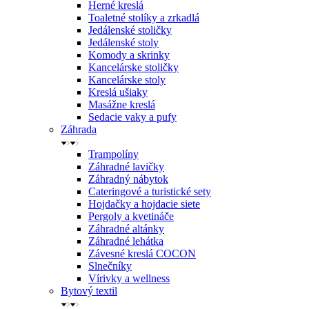
Herné kreslá
Toaletné stolíky a zrkadlá
Jedálenské stoličky
Jedálenské stoly
Komody a skrinky
Kancelárske stoličky
Kancelárske stoly
Kreslá ušiaky
Masážne kreslá
Sedacie vaky a pufy
Záhrada
Trampolíny
Záhradné lavičky
Záhradný nábytok
Cateringové a turistické sety
Hojdačky a hojdacie siete
Pergoly a kvetináče
Záhradné altánky
Záhradné lehátka
Závesné kreslá COCON
Slnečníky
Vírivky a wellness
Bytový textil