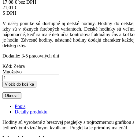
17.08 €
bez DPH
21,01 €
S DPH
V našej ponuke sú dostupné aj detské hodiny. Hodiny do detskej
izby sú v rôznych farebných variantoch. Detské hodinky sú veľmi
nápomocné, keď sa malé deti učia kontrolovať aktuálny čas a koľko
je hodín. Závesné hodiny, nástenné hodiny dodajú charakter každej
detskej izby.
Dodanie: 3-5 pracovných dní
Kód:
Zebra
Množstvo
Vložiť do košíka
Popis
Detaily produktu
Hodiny sú vyrobené z brezovej preglejky s trojrozmernou grafikou s
jedinečnými vizuálnymi kvalitami. Preglejka je prírodný materiál.