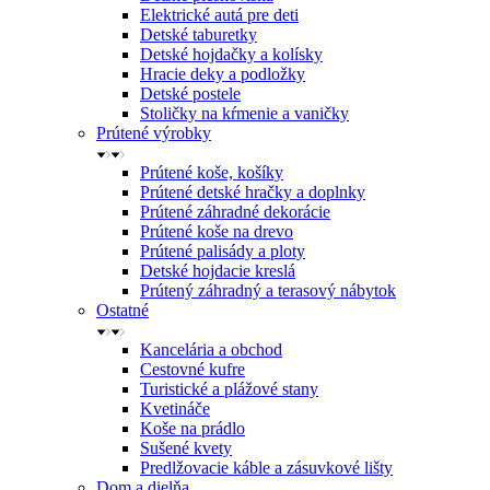
Elektrické autá pre deti
Detské taburetky
Detské hojdačky a kolísky
Hracie deky a podložky
Detské postele
Stoličky na kŕmenie a vaničky
Prútené výrobky
Prútené koše, košíky
Prútené detské hračky a doplnky
Prútené záhradné dekorácie
Prútené koše na drevo
Prútené palisády a ploty
Detské hojdacie kreslá
Prútený záhradný a terasový nábytok
Ostatné
Kancelária a obchod
Cestovné kufre
Turistické a plážové stany
Kvetináče
Koše na prádlo
Sušené kvety
Predlžovacie káble a zásuvkové lišty
Dom a dielňa