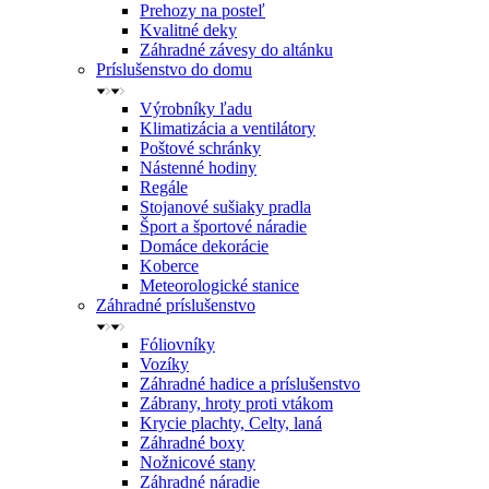
Prehozy na posteľ
Kvalitné deky
Záhradné závesy do altánku
Príslušenstvo do domu
Výrobníky ľadu
Klimatizácia a ventilátory
Poštové schránky
Nástenné hodiny
Regále
Stojanové sušiaky pradla
Šport a športové náradie
Domáce dekorácie
Koberce
Meteorologické stanice
Záhradné príslušenstvo
Fóliovníky
Vozíky
Záhradné hadice a príslušenstvo
Zábrany, hroty proti vtákom
Krycie plachty, Celty, laná
Záhradné boxy
Nožnicové stany
Záhradné náradie