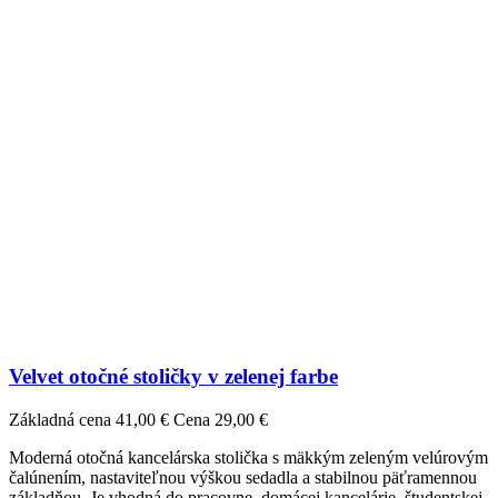
Velvet otočné stoličky v zelenej farbe
Základná cena
41,00 €
Cena
29,00 €
Moderná otočná kancelárska stolička s mäkkým zeleným velúrovým
čalúnením, nastaviteľnou výškou sedadla a stabilnou päťramennou
základňou. Je vhodná do pracovne, domácej kancelárie, študentskej