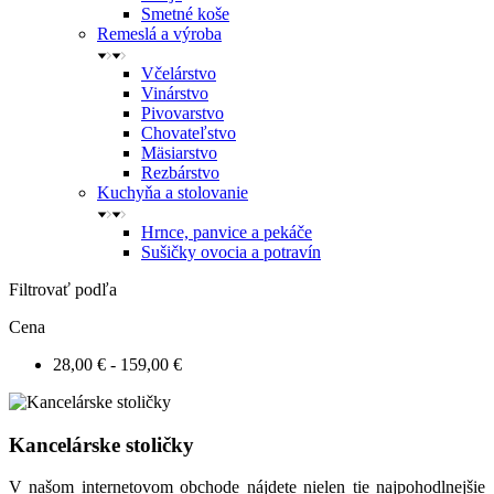
Smetné koše
Remeslá a výroba
Včelárstvo
Vinárstvo
Pivovarstvo
Chovateľstvo
Mäsiarstvo
Rezbárstvo
Kuchyňa a stolovanie
Hrnce, panvice a pekáče
Sušičky ovocia a potravín
Filtrovať podľa
Cena
28,00 € - 159,00 €
Kancelárske stoličky
V našom internetovom obchode nájdete nielen tie najpohodlnejšie