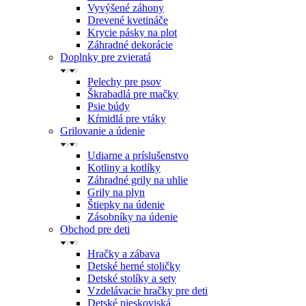
Vyvýšené záhony
Drevené kvetináče
Krycie pásky na plot
Záhradné dekorácie
Doplnky pre zvieratá
Pelechy pre psov
Škrabadlá pre mačky
Psie búdy
Kŕmidlá pre vtáky
Grilovanie a údenie
Udiarne a príslušenstvo
Kotliny a kotlíky
Záhradné grily na uhlie
Grily na plyn
Štiepky na údenie
Zásobníky na údenie
Obchod pre deti
Hračky a zábava
Detské herné stoličky
Detské stolíky a sety
Vzdelávacie hračky pre deti
Detské pieskoviská