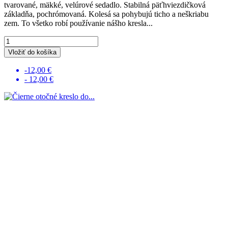
tvarované, mäkké, velúrové sedadlo. Stabilná päťhviezdičková
základňa, pochrómovaná. Kolesá sa pohybujú ticho a neškriabu
zem. To všetko robí používanie nášho kresla...
Vložiť do košíka
-12,00 €
- 12,00 €