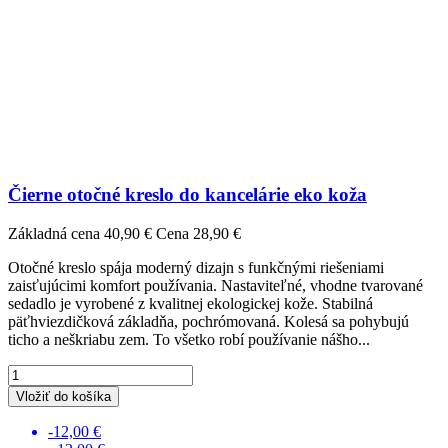
Čierne otočné kreslo do kancelárie eko koža
Základná cena
40,90 €
Cena
28,90 €
Otočné kreslo spája moderný dizajn s funkčnými riešeniami
zaisťujúcimi komfort používania. Nastaviteľné, vhodne tvarované
sedadlo je vyrobené z kvalitnej ekologickej kože. Stabilná
päťhviezdičková základňa, pochrómovaná. Kolesá sa pohybujú
ticho a neškriabu zem. To všetko robí používanie nášho...
Vložiť do košíka
-12,00 €