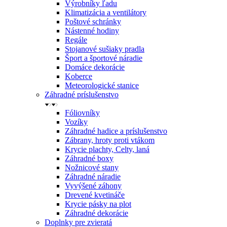
Výrobníky ľadu
Klimatizácia a ventilátory
Poštové schránky
Nástenné hodiny
Regále
Stojanové sušiaky pradla
Šport a športové náradie
Domáce dekorácie
Koberce
Meteorologické stanice
Záhradné príslušenstvo
Fóliovníky
Vozíky
Záhradné hadice a príslušenstvo
Zábrany, hroty proti vtákom
Krycie plachty, Celty, laná
Záhradné boxy
Nožnicové stany
Záhradné náradie
Vyvýšené záhony
Drevené kvetináče
Krycie pásky na plot
Záhradné dekorácie
Doplnky pre zvieratá