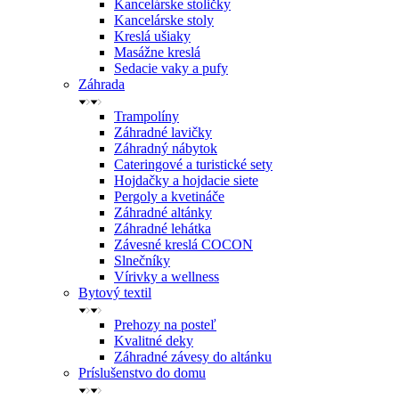
Kancelárske stoličky
Kancelárske stoly
Kreslá ušiaky
Masážne kreslá
Sedacie vaky a pufy
Záhrada
Trampolíny
Záhradné lavičky
Záhradný nábytok
Cateringové a turistické sety
Hojdačky a hojdacie siete
Pergoly a kvetináče
Záhradné altánky
Záhradné lehátka
Závesné kreslá COCON
Slnečníky
Vírivky a wellness
Bytový textil
Prehozy na posteľ
Kvalitné deky
Záhradné závesy do altánku
Príslušenstvo do domu