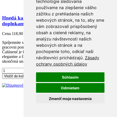
technológie sledovania
používame na zlepšenie vášho
zážitku z prehliadania našich
Hnedá kancelárska stolička s chrómovými
webových stránok, na to, aby sme
doplnkami, ADMON
vám zobrazovali prispôsobený
obsah a cielené reklamy, na
Cena
118,90 €
analýzu návštevnosti našich
Spríjemnite si každodenné sedenie v kancelárii alebo domácej
webových stránok a na
pracovni pomocou pohodlného kancelárskeho kresla ADMOND.
pochopenie toho, odkiaľ naši
Čalúnené je kvalitnou ekokožou v hnedej camel farbe, preto pôsobí
elegantne a štýlovo. Konštrukcia z kovu v chrómovom prevedení je
návštevníci prichádzajú.
Zásady
ukončená univerzálnymi kolieskami, ktoré sú...
ochrany osobných údajov
Vložiť do košíka
Súhlasím
Odmietam
Zmeniť moje nastavenia