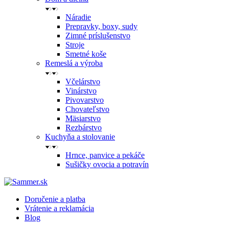
Náradie
Prepravky, boxy, sudy
Zimné príslušenstvo
Stroje
Smetné koše
Remeslá a výroba
Včelárstvo
Vinárstvo
Pivovarstvo
Chovateľstvo
Mäsiarstvo
Rezbárstvo
Kuchyňa a stolovanie
Hrnce, panvice a pekáče
Sušičky ovocia a potravín
Doručenie a platba
Vrátenie a reklamácia
Blog