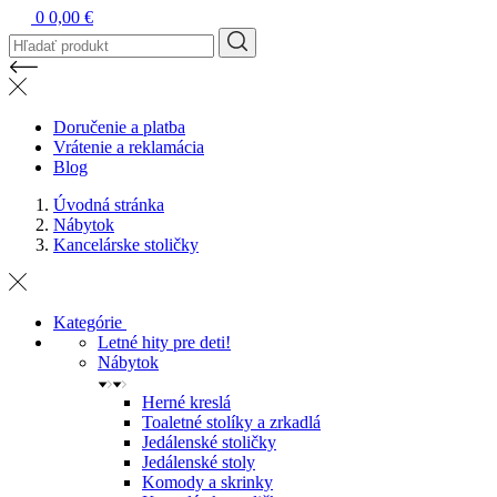
0
0,00 €
Doručenie a platba
Vrátenie a reklamácia
Blog
Úvodná stránka
Nábytok
Kancelárske stoličky
Kategórie
Letné hity pre deti!
Nábytok
Herné kreslá
Toaletné stolíky a zrkadlá
Jedálenské stoličky
Jedálenské stoly
Komody a skrinky