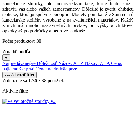
kancelárske stoličky, ale predovšetkým také, ktoré budú slúžiť
zdraviu vás alebo vašich zamestnancov. Dôležité je zveriť chrbticu
stoličke, ktorá ju správne podoprie. Modely ponúkané v Sammer sú
kancelárske stoličky vyrobené z najkvalitnejších materiálov. Každý
z nich má mnoho nastaviteľných prvkov, od výšky a chrbtovej
opierky až po podrúčky a bedrové vankúše.
Počet produktov: 38
Zoradiť podľa:
Najpredávanejšie
Dôležitosť
Názov: A - Z
Názov: Z - A
Cena:
najlacnejšie prvé
Cena: najdrahšie prvé
Zobraziť filter
Zobrazuje sa 1-36 z 38 položiek
Aktívne filtre