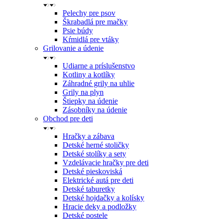
Pelechy pre psov
Škrabadlá pre mačky
Psie búdy
Kŕmidlá pre vtáky
Grilovanie a údenie
Udiarne a príslušenstvo
Kotliny a kotlíky
Záhradné grily na uhlie
Grily na plyn
Štiepky na údenie
Zásobníky na údenie
Obchod pre deti
Hračky a zábava
Detské herné stoličky
Detské stolíky a sety
Vzdelávacie hračky pre deti
Detské pieskoviská
Elektrické autá pre deti
Detské taburetky
Detské hojdačky a kolísky
Hracie deky a podložky
Detské postele