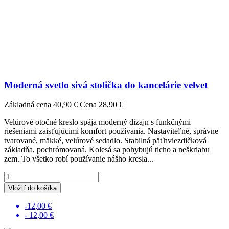
Moderná svetlo sivá stolička do kancelárie velvet
Základná cena
40,90 €
Cena
28,90 €
Velúrové otočné kreslo spája moderný dizajn s funkčnými
riešeniami zaisťujúcimi komfort používania. Nastaviteľné, správne
tvarované, mäkké, velúrové sedadlo. Stabilná päťhviezdičková
základňa, pochrómovaná. Kolesá sa pohybujú ticho a neškriabu
zem. To všetko robí používanie nášho kresla...
Vložiť do košíka
-12,00 €
- 12,00 €