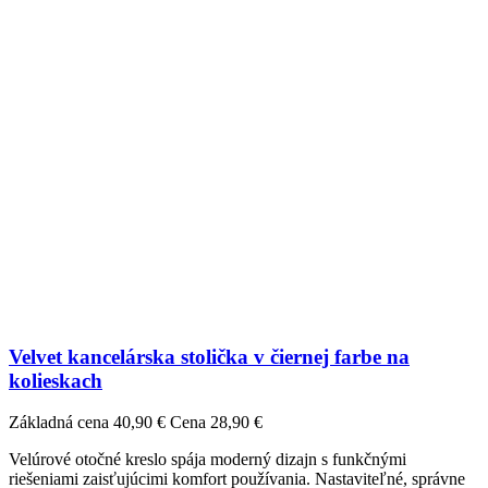
Velvet kancelárska stolička v čiernej farbe na
kolieskach
Základná cena
40,90 €
Cena
28,90 €
Velúrové otočné kreslo spája moderný dizajn s funkčnými
riešeniami zaisťujúcimi komfort používania. Nastaviteľné, správne