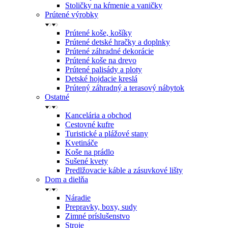
Stoličky na kŕmenie a vaničky
Prútené výrobky
Prútené koše, košíky
Prútené detské hračky a doplnky
Prútené záhradné dekorácie
Prútené koše na drevo
Prútené palisády a ploty
Detské hojdacie kreslá
Prútený záhradný a terasový nábytok
Ostatné
Kancelária a obchod
Cestovné kufre
Turistické a plážové stany
Kvetináče
Koše na prádlo
Sušené kvety
Predlžovacie káble a zásuvkové lišty
Dom a dielňa
Náradie
Prepravky, boxy, sudy
Zimné príslušenstvo
Stroje