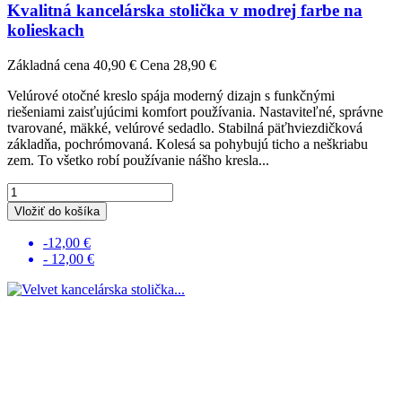
Kvalitná kancelárska stolička v modrej farbe na
kolieskach
Základná cena
40,90 €
Cena
28,90 €
Velúrové otočné kreslo spája moderný dizajn s funkčnými
riešeniami zaisťujúcimi komfort používania. Nastaviteľné, správne
tvarované, mäkké, velúrové sedadlo. Stabilná päťhviezdičková
základňa, pochrómovaná. Kolesá sa pohybujú ticho a neškriabu
zem. To všetko robí používanie nášho kresla...
Vložiť do košíka
-12,00 €
- 12,00 €