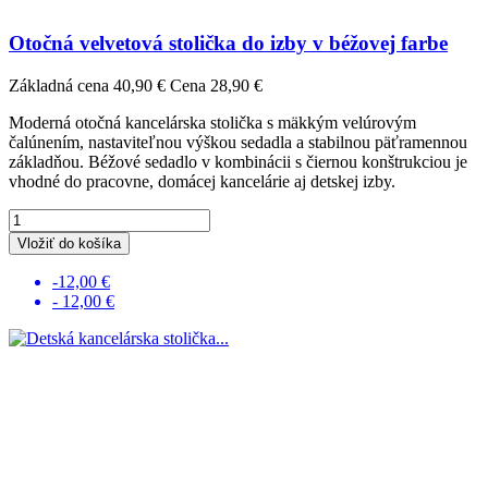
Otočná velvetová stolička do izby v béžovej farbe
Základná cena
40,90 €
Cena
28,90 €
Moderná otočná kancelárska stolička s mäkkým velúrovým
čalúnením, nastaviteľnou výškou sedadla a stabilnou päťramennou
základňou. Béžové sedadlo v kombinácii s čiernou konštrukciou je
vhodné do pracovne, domácej kancelárie aj detskej izby.
Vložiť do košíka
-12,00 €
- 12,00 €