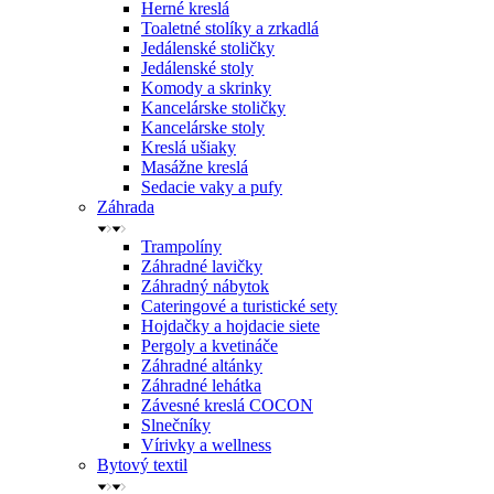
Herné kreslá
Toaletné stolíky a zrkadlá
Jedálenské stoličky
Jedálenské stoly
Komody a skrinky
Kancelárske stoličky
Kancelárske stoly
Kreslá ušiaky
Masážne kreslá
Sedacie vaky a pufy
Záhrada
Trampolíny
Záhradné lavičky
Záhradný nábytok
Cateringové a turistické sety
Hojdačky a hojdacie siete
Pergoly a kvetináče
Záhradné altánky
Záhradné lehátka
Závesné kreslá COCON
Slnečníky
Vírivky a wellness
Bytový textil