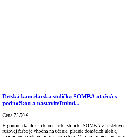
Detská kancelárska stolička SOMBA otočná s
podnožkou a nastaviteľnými...
Cena
73,50 €
Ergonomická detská kancelárska stolička SOMBA v pastelovo
ružovej farbe je vhodná na učenie, písanie domácich úloh aj
každodenné sedenie pri písacom stole. Má otočný mechanizmus