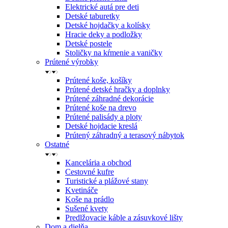
Elektrické autá pre deti
Detské taburetky
Detské hojdačky a kolísky
Hracie deky a podložky
Detské postele
Stoličky na kŕmenie a vaničky
Prútené výrobky
Prútené koše, košíky
Prútené detské hračky a doplnky
Prútené záhradné dekorácie
Prútené koše na drevo
Prútené palisády a ploty
Detské hojdacie kreslá
Prútený záhradný a terasový nábytok
Ostatné
Kancelária a obchod
Cestovné kufre
Turistické a plážové stany
Kvetináče
Koše na prádlo
Sušené kvety
Predlžovacie káble a zásuvkové lišty
Dom a dielňa