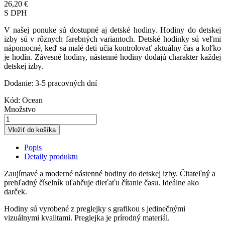
26,20 €
S DPH
V našej ponuke sú dostupné aj detské hodiny. Hodiny do detskej
izby sú v rôznych farebných variantoch. Detské hodinky sú veľmi
nápomocné, keď sa malé deti učia kontrolovať aktuálny čas a koľko
je hodín. Závesné hodiny, nástenné hodiny dodajú charakter každej
detskej izby.
Dodanie: 3-5 pracovných dní
Kód:
Ocean
Množstvo
Vložiť do košíka
Popis
Detaily produktu
Zaujímavé a moderné nástenné hodiny do detskej izby. Čitateľný a
prehľadný číselník uľahčuje dieťaťu čítanie času. Ideálne ako
darček.
Hodiny sú vyrobené z preglejky s grafikou s jedinečnými
vizuálnymi kvalitami. Preglejka je prírodný materiál.