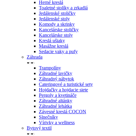
Herné kreslá
Toaletné stolíky a zrkadlá
Jedálenské stoličky
Jedálenské stoly
Komody a skrinky
Kancelárske stoličky
Kancelárske stoly
Kreslá ušiaky
Masážne kreslá
Sedacie vaky a pufy
Záhrada
Trampolíny
Záhradné lavičky
Záhradný nábytok
Cateringové a turistické sety
Hojdačky a hojdacie siete
Pergoly a kvetináče
Záhradné altánky
Záhradné lehátka
Závesné kreslá COCON
Slnečníky
Vírivky a wellness
Bytový textil