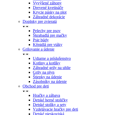
Vyvýšené záhony
Drevené kvetináče
Krycie pásky na plot
Záhradné dekorácie
Doplnky pre zvieratá
Pelechy pre psov
Škrabadlá pre mačky
Psie búdy
Kŕmidlá pre vtáky
Grilovanie a údenie
Udiarne a príslušenstvo
Kotliny a kotlíky
Záhradné grily na uhlie
Grily na plyn
Štiepky na údenie
Zásobníky na údenie
Obchod pre deti
Hračky a zábava
Detské herné stoličky
Detské stolíky a sety
Vzdelávacie hračky pre deti
Detské pieskoviská