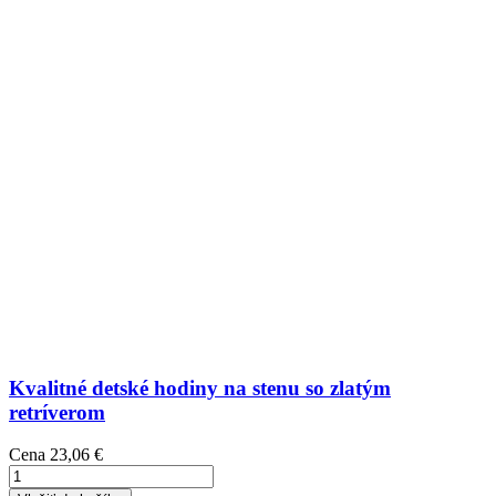
Kvalitné detské hodiny na stenu so zlatým
retríverom
Cena
23,06 €