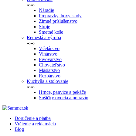
Náradie
Prepravky, boxy, sudy
Zimné príslušenstvo
Stroje
Smetné koše
Remeslá a výroba
Včelárstvo
Vinárstvo
Pivovarstvo
Chovateľstvo
Mäsiarstvo
Rezbárstvo
Kuchyňa a stolovanie
Hrnce, panvice a pekáče
Sušičky ovocia a potravín
Doručenie a platba
Vrátenie a reklamácia
Blog