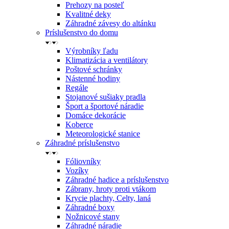
Prehozy na posteľ
Kvalitné deky
Záhradné závesy do altánku
Príslušenstvo do domu
Výrobníky ľadu
Klimatizácia a ventilátory
Poštové schránky
Nástenné hodiny
Regále
Stojanové sušiaky pradla
Šport a športové náradie
Domáce dekorácie
Koberce
Meteorologické stanice
Záhradné príslušenstvo
Fóliovníky
Vozíky
Záhradné hadice a príslušenstvo
Zábrany, hroty proti vtákom
Krycie plachty, Celty, laná
Záhradné boxy
Nožnicové stany
Záhradné náradie