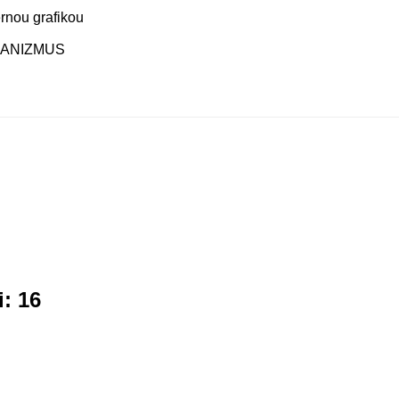
ernou grafikou
HANIZMUS
i: 16