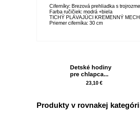
Ciferníky: Brezová prehliadka s trojrozm
Farba ručičiek: modrá +biela
TICHÝ PLÁVAJÚCI KREMENNÝ MEC
Priemer ciferníka: 30 cm
Detské hodiny
pre chlapca...
23,10 €
Produkty v rovnakej kategóri