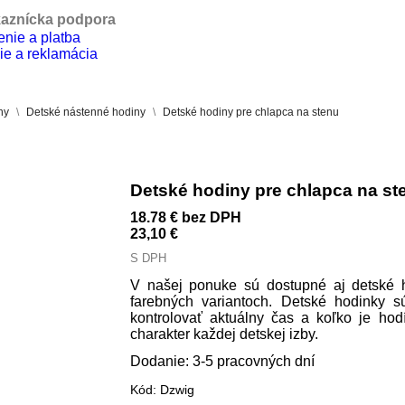
aznícka podpora
nie a platba
ie a reklamácia
ny
Detské nástenné hodiny
Detské hodiny pre chlapca na stenu
Detské hodiny pre chlapca na st
18.78 €
bez DPH
23,10 €
S DPH
V našej ponuke sú dostupné aj detské h
farebných variantoch. Detské hodinky 
kontrolovať aktuálny čas a koľko je ho
charakter každej detskej izby.
Dodanie: 3-5 pracovných dní
Kód:
Dzwig