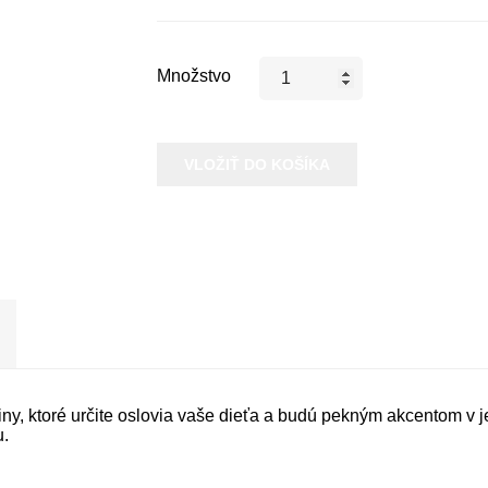
Množstvo
VLOŽIŤ DO KOŠÍKA
, ktoré určite oslovia vaše dieťa a budú pekným akcentom v je
u.