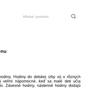
enu
odiny. Hodiny do detskej izby sú v rôznych
sú veľmi nápomocné, keď sa malé deti učia
dín. Závesné hodiny, nástenné hodiny dodajú