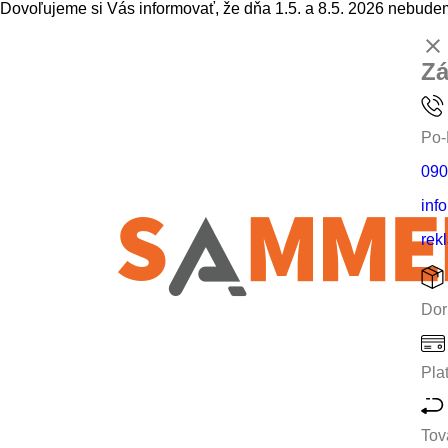
Dovoľujeme si Vás informovať, že dňa 1.5. a 8.5. 2026 nebudem
clear
Zá
Po-
090
inf
rek
Dor
Pla
Tov