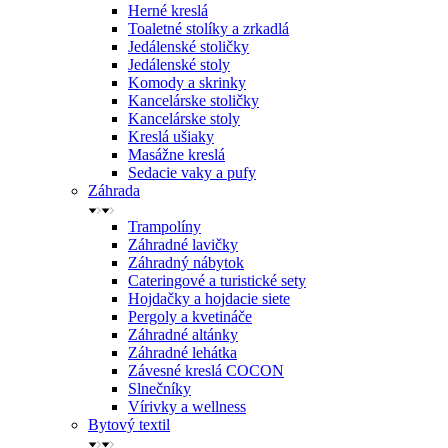
Herné kreslá
Toaletné stolíky a zrkadlá
Jedálenské stoličky
Jedálenské stoly
Komody a skrinky
Kancelárske stoličky
Kancelárske stoly
Kreslá ušiaky
Masážne kreslá
Sedacie vaky a pufy
Záhrada
Trampolíny
Záhradné lavičky
Záhradný nábytok
Cateringové a turistické sety
Hojdačky a hojdacie siete
Pergoly a kvetináče
Záhradné altánky
Záhradné lehátka
Závesné kreslá COCON
Slnečníky
Vírivky a wellness
Bytový textil