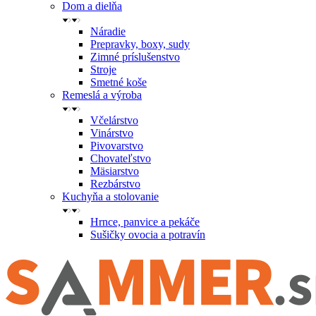
Dom a dielňa
Náradie
Prepravky, boxy, sudy
Zimné príslušenstvo
Stroje
Smetné koše
Remeslá a výroba
Včelárstvo
Vinárstvo
Pivovarstvo
Chovateľstvo
Mäsiarstvo
Rezbárstvo
Kuchyňa a stolovanie
Hrnce, panvice a pekáče
Sušičky ovocia a potravín