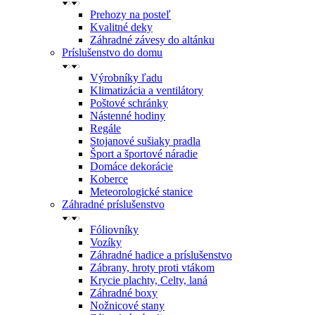
Prehozy na posteľ
Kvalitné deky
Záhradné závesy do altánku
Príslušenstvo do domu
Výrobníky ľadu
Klimatizácia a ventilátory
Poštové schránky
Nástenné hodiny
Regále
Stojanové sušiaky pradla
Šport a športové náradie
Domáce dekorácie
Koberce
Meteorologické stanice
Záhradné príslušenstvo
Fóliovníky
Vozíky
Záhradné hadice a príslušenstvo
Zábrany, hroty proti vtákom
Krycie plachty, Celty, laná
Záhradné boxy
Nožnicové stany