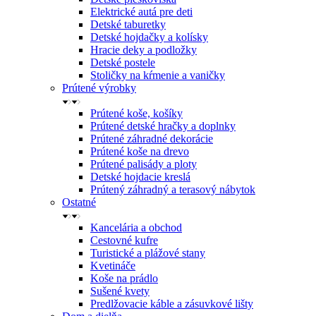
Elektrické autá pre deti
Detské taburetky
Detské hojdačky a kolísky
Hracie deky a podložky
Detské postele
Stoličky na kŕmenie a vaničky
Prútené výrobky
Prútené koše, košíky
Prútené detské hračky a doplnky
Prútené záhradné dekorácie
Prútené koše na drevo
Prútené palisády a ploty
Detské hojdacie kreslá
Prútený záhradný a terasový nábytok
Ostatné
Kancelária a obchod
Cestovné kufre
Turistické a plážové stany
Kvetináče
Koše na prádlo
Sušené kvety
Predlžovacie káble a zásuvkové lišty