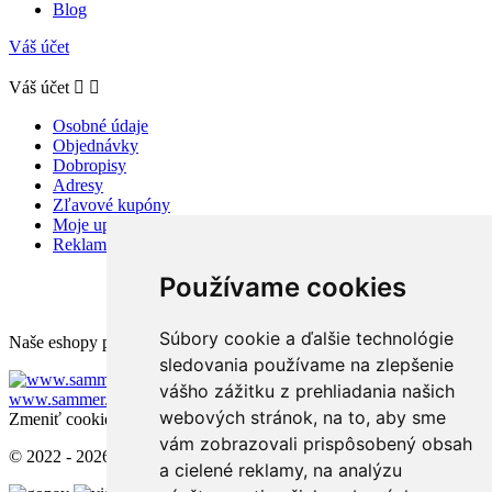
Blog
Váš účet
Váš účet


Osobné údaje
Objednávky
Dobropisy
Adresy
Zľavové kupóny
Moje upozornenia
Reklamácie a odstúpenie od zmluvy
Používame cookies
Súbory cookie a ďalšie technológie
Naše eshopy pre zahraničie:
sledovania používame na zlepšenie
www.sammer.cz
vášho zážitku z prehliadania našich
www.sammer.ro
www.sammer.hu
webových stránok, na to, aby sme
Zmeniť cookies nastavenia
vám zobrazovali prispôsobený obsah
© 2022 - 2026 - Sammer.sk
a cielené reklamy, na analýzu