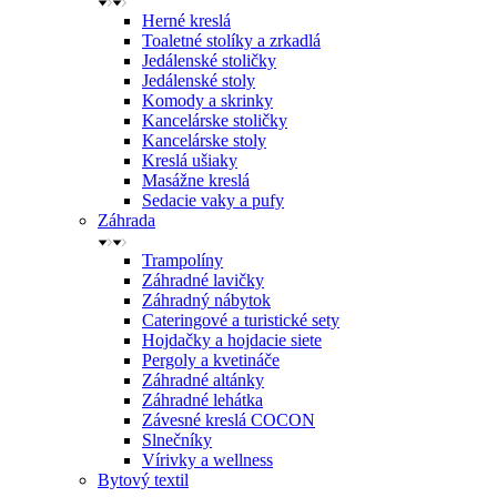
Herné kreslá
Toaletné stolíky a zrkadlá
Jedálenské stoličky
Jedálenské stoly
Komody a skrinky
Kancelárske stoličky
Kancelárske stoly
Kreslá ušiaky
Masážne kreslá
Sedacie vaky a pufy
Záhrada
Trampolíny
Záhradné lavičky
Záhradný nábytok
Cateringové a turistické sety
Hojdačky a hojdacie siete
Pergoly a kvetináče
Záhradné altánky
Záhradné lehátka
Závesné kreslá COCON
Slnečníky
Vírivky a wellness
Bytový textil