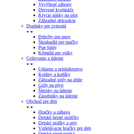
Vyvýšené záhony
Drevené kvetináče
Krycie pásky na plot
Záhradné dekorácie
Doplnky pre zvieratá
Pelechy pre psov
Škrabadlá pre mačky
Psie búdy
Kŕmidlá pre vtáky
Grilovanie a údenie
Udiarne a príslušenstvo
Kotliny a kotlíky
Záhradné grily na uhlie
Grily na plyn
Štiepky na údenie
Zásobníky na údenie
Obchod pre deti
Hračky a zábava
Detské herné stoličky
Detské stolíky a sety
Vzdelávacie hračky pre deti
Detské pieskoviská