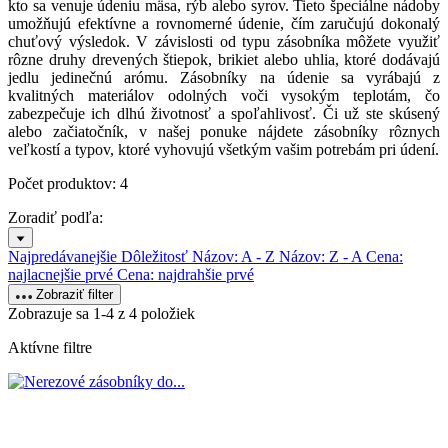
kto sa venuje údeniu mäsa, rýb alebo syrov. Tieto špeciálne nádoby
umožňujú efektívne a rovnomerné údenie, čím zaručujú dokonalý
chuťový výsledok. V závislosti od typu zásobníka môžete využiť
rôzne druhy drevených štiepok, brikiet alebo uhlia, ktoré dodávajú
jedlu jedinečnú arómu. Zásobníky na údenie sa vyrábajú z
kvalitných materiálov odolných voči vysokým teplotám, čo
zabezpečuje ich dlhú životnosť a spoľahlivosť. Či už ste skúsený
alebo začiatočník, v našej ponuke nájdete zásobníky rôznych
veľkostí a typov, ktoré vyhovujú všetkým vašim potrebám pri údení.
Počet produktov: 4
Zoradiť podľa:
Najpredávanejšie
Dôležitosť
Názov: A - Z
Názov: Z - A
Cena:
najlacnejšie prvé
Cena: najdrahšie prvé
Zobraziť filter
Zobrazuje sa 1-4 z 4 položiek
Aktívne filtre