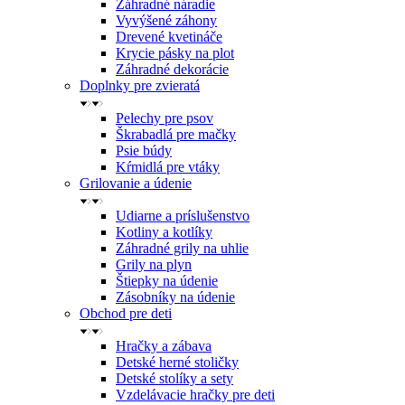
Záhradné náradie
Vyvýšené záhony
Drevené kvetináče
Krycie pásky na plot
Záhradné dekorácie
Doplnky pre zvieratá
Pelechy pre psov
Škrabadlá pre mačky
Psie búdy
Kŕmidlá pre vtáky
Grilovanie a údenie
Udiarne a príslušenstvo
Kotliny a kotlíky
Záhradné grily na uhlie
Grily na plyn
Štiepky na údenie
Zásobníky na údenie
Obchod pre deti
Hračky a zábava
Detské herné stoličky
Detské stolíky a sety
Vzdelávacie hračky pre deti