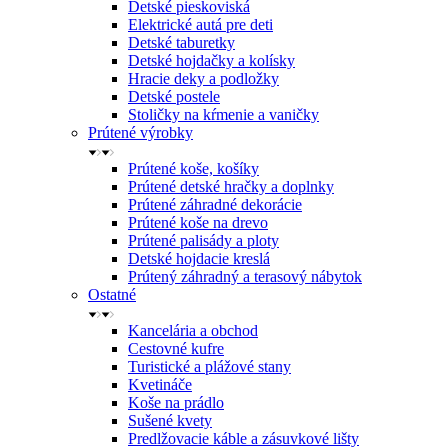
Detské pieskoviská
Elektrické autá pre deti
Detské taburetky
Detské hojdačky a kolísky
Hracie deky a podložky
Detské postele
Stoličky na kŕmenie a vaničky
Prútené výrobky
Prútené koše, košíky
Prútené detské hračky a doplnky
Prútené záhradné dekorácie
Prútené koše na drevo
Prútené palisády a ploty
Detské hojdacie kreslá
Prútený záhradný a terasový nábytok
Ostatné
Kancelária a obchod
Cestovné kufre
Turistické a plážové stany
Kvetináče
Koše na prádlo
Sušené kvety
Predlžovacie káble a zásuvkové lišty