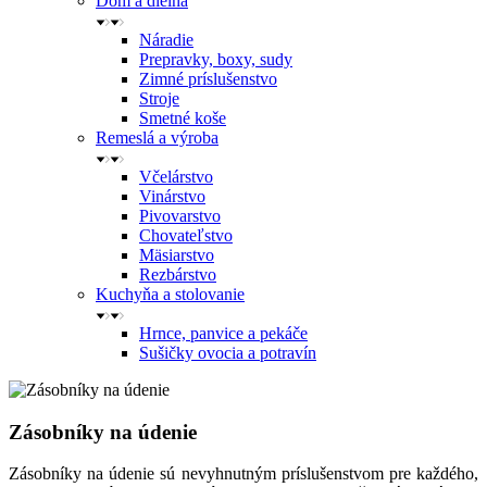
Dom a dielňa
Náradie
Prepravky, boxy, sudy
Zimné príslušenstvo
Stroje
Smetné koše
Remeslá a výroba
Včelárstvo
Vinárstvo
Pivovarstvo
Chovateľstvo
Mäsiarstvo
Rezbárstvo
Kuchyňa a stolovanie
Hrnce, panvice a pekáče
Sušičky ovocia a potravín
Zásobníky na údenie
Zásobníky na údenie sú nevyhnutným príslušenstvom pre každého,