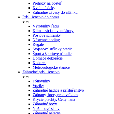
Prehozy na posteľ
Kvalitné deky
Záhradné závesy do altánku
Príslušenstvo do domu
Výrobníky ľadu
Klimatizácia a ventilátory
Poštové schránky
Nástenné hodiny
Regále
Stojanové sušiaky pradla
Šport a športové náradie
Domáce dekorácie
Koberce
Meteorologické stanice
Záhradné príslušenstvo
Fóliovníky
Vozíky
Záhradné hadice a príslušenstvo
Zábrany, hroty proti vtákom
Krycie plachty, Celty, laná
Záhradné boxy
Nožnicové stany
Záhradné náradie