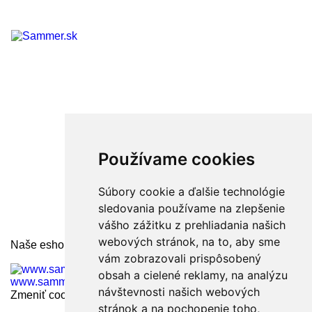
KONTAKT

PRODUKTY
Používame cookies

INFORMÁCIE
Súbory cookie a ďalšie technológie
sledovania používame na zlepšenie

VÁŠ ÚČET
vášho zážitku z prehliadania našich
webových stránok, na to, aby sme
Naše eshopy pre zahraničie:
vám zobrazovali prispôsobený
www.sammer.cz
obsah a cielené reklamy, na analýzu
www.sammer.ro
www.sammer.hu
návštevnosti našich webových
Zmeniť cookies nastavenia
stránok a na pochopenie toho,