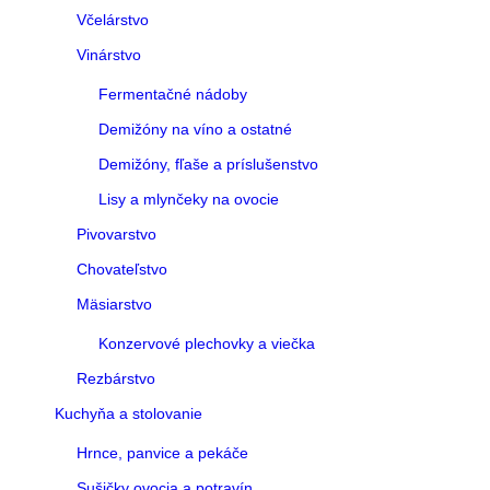
Včelárstvo
Vinárstvo
Fermentačné nádoby
Demižóny na víno a ostatné
Demižóny, fľaše a príslušenstvo
Lisy a mlynčeky na ovocie
Pivovarstvo
Chovateľstvo
Mäsiarstvo
Konzervové plechovky a viečka
Rezbárstvo
Kuchyňa a stolovanie
Hrnce, panvice a pekáče
Sušičky ovocia a potravín