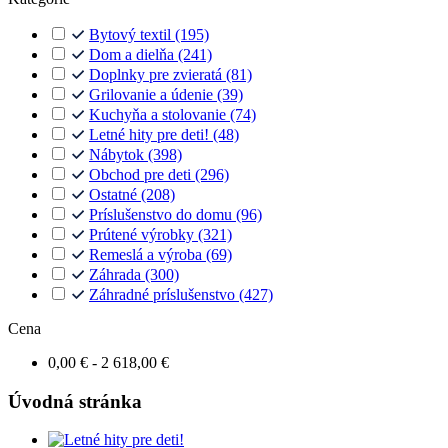
Bytový textil
(195)
Dom a dielňa
(241)
Doplnky pre zvieratá
(81)
Grilovanie a údenie
(39)
Kuchyňa a stolovanie
(74)
Letné hity pre deti!
(48)
Nábytok
(398)
Obchod pre deti
(296)
Ostatné
(208)
Príslušenstvo do domu
(96)
Prútené výrobky
(321)
Remeslá a výroba
(69)
Záhrada
(300)
Záhradné príslušenstvo
(427)
Cena
0,00 € - 2 618,00 €
Úvodná stránka