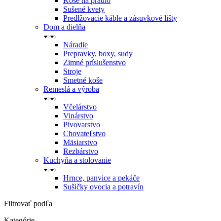
Koše na prádlo
Sušené kvety
Predlžovacie káble a zásuvkové lišty
Dom a dielňa
Náradie
Prepravky, boxy, sudy
Zimné príslušenstvo
Stroje
Smetné koše
Remeslá a výroba
Včelárstvo
Vinárstvo
Pivovarstvo
Chovateľstvo
Mäsiarstvo
Rezbárstvo
Kuchyňa a stolovanie
Hrnce, panvice a pekáče
Sušičky ovocia a potravín
Filtrovať podľa
Kategórie