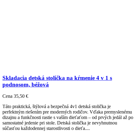
Skladacia detská stolička na kŕmenie 4 v 1 s
podnosom, béžová
Cena
35,50 €
Táto praktická, štýlová a bezpečná 4v1 detská stolička je
perfektným riešením pre moderných rodičov. Vďaka premyslenému
dizajnu a funkčnosti rastie s vaším dieťaťom – od prvých jedál až po
samostatné jedenie pri stole. Detská stolička je nevyhnutnou
súčasťou každodennej starostlivosti o dieťa....