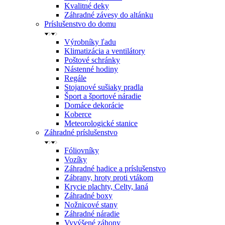
Kvalitné deky
Záhradné závesy do altánku
Príslušenstvo do domu
Výrobníky ľadu
Klimatizácia a ventilátory
Poštové schránky
Nástenné hodiny
Regále
Stojanové sušiaky pradla
Šport a športové náradie
Domáce dekorácie
Koberce
Meteorologické stanice
Záhradné príslušenstvo
Fóliovníky
Vozíky
Záhradné hadice a príslušenstvo
Zábrany, hroty proti vtákom
Krycie plachty, Celty, laná
Záhradné boxy
Nožnicové stany
Záhradné náradie
Vyvýšené záhony