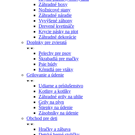
Záhradné boxy
Nožnicové stany
Záhradné náradie
Vyvýšené záhony
Drevené kvetináče
Krycie pásky na plot
Záhradné dekorácie
Doplnky pre zvieratá
Pelechy pre psov
Škrabadlá pre mačky
Psie búdy
Kŕmidlá pre vtáky
Grilovanie a údenie
Udiarne a príslušenstvo
Kotliny a kotlíky
Záhradné grily na uhlie
Grily na plyn
Štiepky na údenie
Zásobníky na údenie
Obchod pre deti
Hračky a zábava
Detské herné stoličky