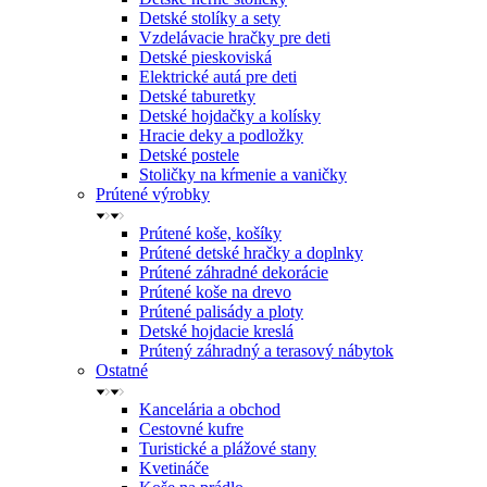
Detské stolíky a sety
Vzdelávacie hračky pre deti
Detské pieskoviská
Elektrické autá pre deti
Detské taburetky
Detské hojdačky a kolísky
Hracie deky a podložky
Detské postele
Stoličky na kŕmenie a vaničky
Prútené výrobky
Prútené koše, košíky
Prútené detské hračky a doplnky
Prútené záhradné dekorácie
Prútené koše na drevo
Prútené palisády a ploty
Detské hojdacie kreslá
Prútený záhradný a terasový nábytok
Ostatné
Kancelária a obchod
Cestovné kufre
Turistické a plážové stany
Kvetináče