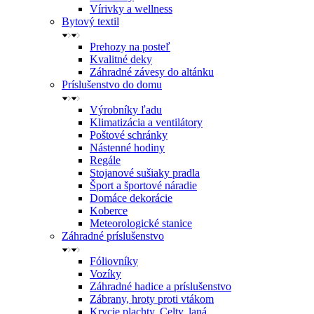
Vírivky a wellness
Bytový textil
Prehozy na posteľ
Kvalitné deky
Záhradné závesy do altánku
Príslušenstvo do domu
Výrobníky ľadu
Klimatizácia a ventilátory
Poštové schránky
Nástenné hodiny
Regále
Stojanové sušiaky pradla
Šport a športové náradie
Domáce dekorácie
Koberce
Meteorologické stanice
Záhradné príslušenstvo
Fóliovníky
Vozíky
Záhradné hadice a príslušenstvo
Zábrany, hroty proti vtákom
Krycie plachty, Celty, laná