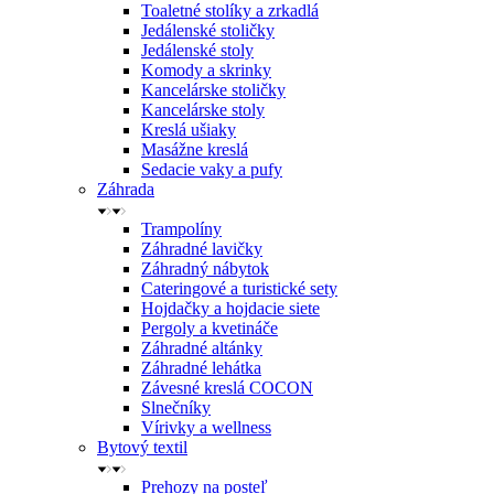
Toaletné stolíky a zrkadlá
Jedálenské stoličky
Jedálenské stoly
Komody a skrinky
Kancelárske stoličky
Kancelárske stoly
Kreslá ušiaky
Masážne kreslá
Sedacie vaky a pufy
Záhrada
Trampolíny
Záhradné lavičky
Záhradný nábytok
Cateringové a turistické sety
Hojdačky a hojdacie siete
Pergoly a kvetináče
Záhradné altánky
Záhradné lehátka
Závesné kreslá COCON
Slnečníky
Vírivky a wellness
Bytový textil
Prehozy na posteľ