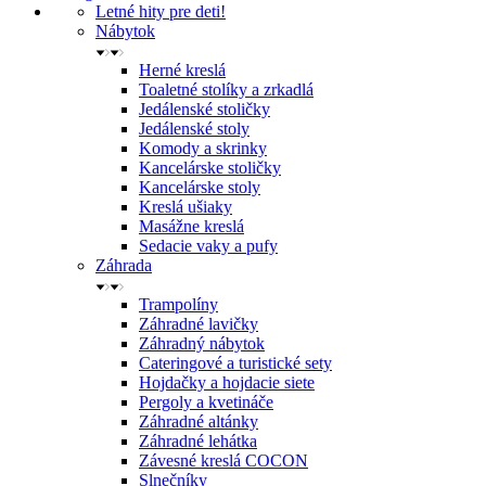
Letné hity pre deti!
Nábytok
Herné kreslá
Toaletné stolíky a zrkadlá
Jedálenské stoličky
Jedálenské stoly
Komody a skrinky
Kancelárske stoličky
Kancelárske stoly
Kreslá ušiaky
Masážne kreslá
Sedacie vaky a pufy
Záhrada
Trampolíny
Záhradné lavičky
Záhradný nábytok
Cateringové a turistické sety
Hojdačky a hojdacie siete
Pergoly a kvetináče
Záhradné altánky
Záhradné lehátka
Závesné kreslá COCON
Slnečníky