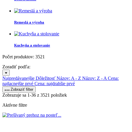
Remeslá a výroba
Kuchyňa a stolovanie
Počet produktov: 3521
Zoradiť podľa:
Najpredávanejšie
Dôležitosť
Názov: A - Z
Názov: Z - A
Cena:
najlacnejšie prvé
Cena: najdrahšie prvé
Zobraziť filter
Zobrazuje sa 1-36 z 3521 položiek
Aktívne filtre