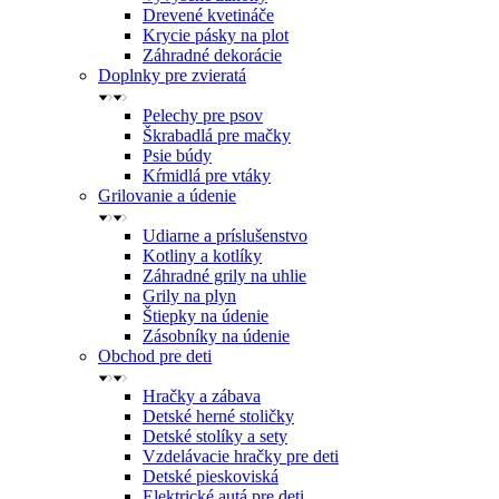
Drevené kvetináče
Krycie pásky na plot
Záhradné dekorácie
Doplnky pre zvieratá
Pelechy pre psov
Škrabadlá pre mačky
Psie búdy
Kŕmidlá pre vtáky
Grilovanie a údenie
Udiarne a príslušenstvo
Kotliny a kotlíky
Záhradné grily na uhlie
Grily na plyn
Štiepky na údenie
Zásobníky na údenie
Obchod pre deti
Hračky a zábava
Detské herné stoličky
Detské stolíky a sety
Vzdelávacie hračky pre deti
Detské pieskoviská
Elektrické autá pre deti