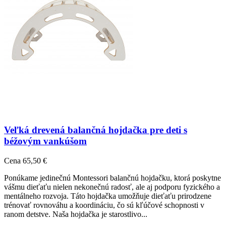
Veľká drevená balančná hojdačka pre deti s
béžovým vankúšom
Cena
65,50 €
Ponúkame jedinečnú Montessori balančnú hojdačku, ktorá poskytne
vášmu dieťaťu nielen nekonečnú radosť, ale aj podporu fyzického a
mentálneho rozvoja. Táto hojdačka umožňuje dieťaťu prirodzene
trénovať rovnováhu a koordináciu, čo sú kľúčové schopnosti v
ranom detstve. Naša hojdačka je starostlivo...