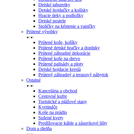
Detské taburetky
Detské hojdačky a kolísky
Hracie deky a podložky
Detské postele
Stoličky na kŕmenie a vaničky
Prútené výrobky
Prútené koše, košíky
Prútené detské hračky a doplnky
Prútené záhradné dekorácie
Prútené koše na drevo
Prútené palisády a ploty
Detské hojdacie kreslá
Prútený záhradný a terasový nábytok
Ostatné
Kancelária a obchod
Cestovné kufre
Turistické a plážové stany
Kvetináče
Koše na prádlo
Sušené kvety
Predlžovacie káble a zásuvkové lišty
Dom a dielňa