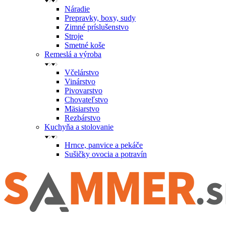
Náradie
Prepravky, boxy, sudy
Zimné príslušenstvo
Stroje
Smetné koše
Remeslá a výroba
Včelárstvo
Vinárstvo
Pivovarstvo
Chovateľstvo
Mäsiarstvo
Rezbárstvo
Kuchyňa a stolovanie
Hrnce, panvice a pekáče
Sušičky ovocia a potravín