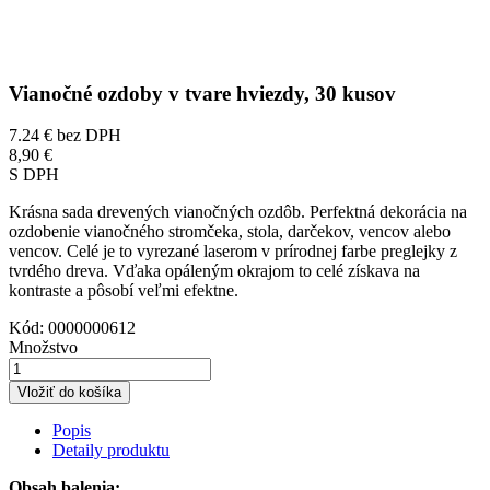
Vianočné ozdoby v tvare hviezdy, 30 kusov
7.24 €
bez DPH
8,90 €
S DPH
Krásna sada drevených vianočných ozdôb. Perfektná dekorácia na
ozdobenie vianočného stromčeka, stola, darčekov, vencov alebo
vencov. Celé je to vyrezané laserom v prírodnej farbe preglejky z
tvrdého dreva. Vďaka opáleným okrajom to celé získava na
kontraste a pôsobí veľmi efektne.
Kód:
0000000612
Množstvo
Vložiť do košíka
Popis
Detaily produktu
Obsah balenia: