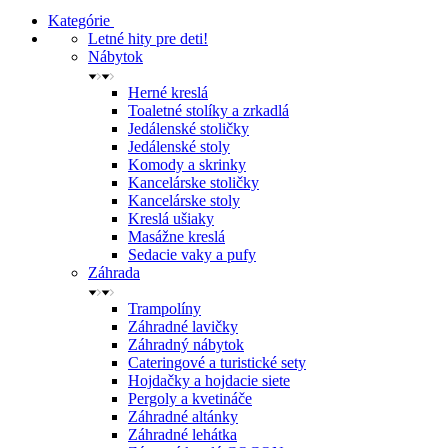
Kategórie
Letné hity pre deti!
Nábytok
Herné kreslá
Toaletné stolíky a zrkadlá
Jedálenské stoličky
Jedálenské stoly
Komody a skrinky
Kancelárske stoličky
Kancelárske stoly
Kreslá ušiaky
Masážne kreslá
Sedacie vaky a pufy
Záhrada
Trampolíny
Záhradné lavičky
Záhradný nábytok
Cateringové a turistické sety
Hojdačky a hojdacie siete
Pergoly a kvetináče
Záhradné altánky
Záhradné lehátka