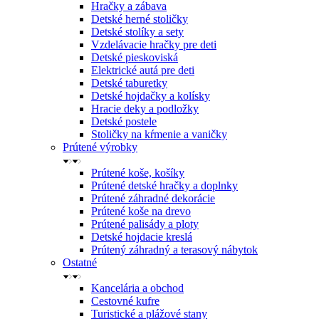
Hračky a zábava
Detské herné stoličky
Detské stolíky a sety
Vzdelávacie hračky pre deti
Detské pieskoviská
Elektrické autá pre deti
Detské taburetky
Detské hojdačky a kolísky
Hracie deky a podložky
Detské postele
Stoličky na kŕmenie a vaničky
Prútené výrobky
Prútené koše, košíky
Prútené detské hračky a doplnky
Prútené záhradné dekorácie
Prútené koše na drevo
Prútené palisády a ploty
Detské hojdacie kreslá
Prútený záhradný a terasový nábytok
Ostatné
Kancelária a obchod
Cestovné kufre
Turistické a plážové stany