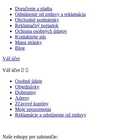
Doručenie a platba
Odstúpenie od zmluvy a reklamácia
Obchodné podmienky
Reklamačný poriadok
Ochrana osobných údajov
Kontaktujte nás
Mapa stránky
Blog
Váš účet
Váš účet


Osobné údaje
Objednávky
Dobropisy
Adresy
Zľavové kupóny
Moje upozornenia
Reklamácie a odstúpenie od zmluvy
Naše eshopy pre zahraničie: