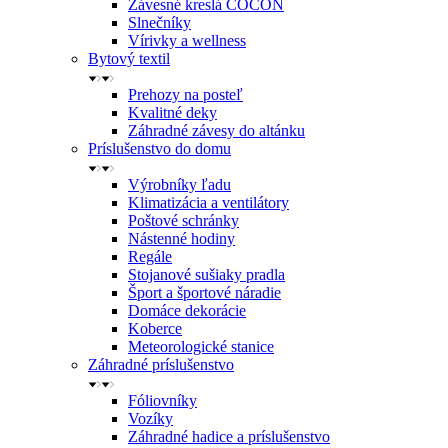
Závesné kreslá COCON
Slnečníky
Vírivky a wellness
Bytový textil
Prehozy na posteľ
Kvalitné deky
Záhradné závesy do altánku
Príslušenstvo do domu
Výrobníky ľadu
Klimatizácia a ventilátory
Poštové schránky
Nástenné hodiny
Regále
Stojanové sušiaky pradla
Šport a športové náradie
Domáce dekorácie
Koberce
Meteorologické stanice
Záhradné príslušenstvo
Fóliovníky
Vozíky
Záhradné hadice a príslušenstvo