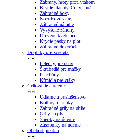
Zábrany, hroty proti vtákom
Krycie plachty, Celty, laná
Záhradné boxy
Nožnicové stany
Záhradné náradie
Vyvýšené záhony
Drevené kvetináče
Krycie pásky na plot
Záhradné dekorácie
Doplnky pre zvieratá
Pelechy pre psov
Škrabadlá pre mačky
Psie búdy
Kŕmidlá pre vtáky
Grilovanie a údenie
Udiarne a príslušenstvo
Kotliny a kotlíky
Záhradné grily na uhlie
Grily na plyn
Štiepky na údenie
Zásobníky na údenie
Obchod pre deti