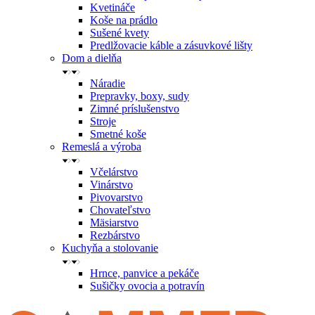
Kvetináče
Koše na prádlo
Sušené kvety
Predlžovacie káble a zásuvkové lišty
Dom a dielňa
Náradie
Prepravky, boxy, sudy
Zimné príslušenstvo
Stroje
Smetné koše
Remeslá a výroba
Včelárstvo
Vinárstvo
Pivovarstvo
Chovateľstvo
Mäsiarstvo
Rezbárstvo
Kuchyňa a stolovanie
Hrnce, panvice a pekáče
Sušičky ovocia a potravín