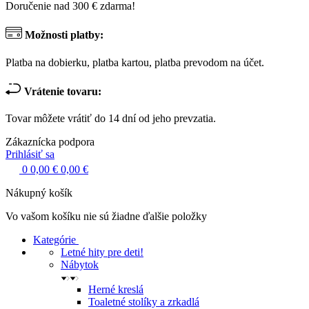
Doručenie nad 300 € zdarma!
Možnosti platby:
Platba na dobierku, platba kartou, platba prevodom na účet.
Vrátenie tovaru:
Tovar môžete vrátiť do 14 dní od jeho prevzatia.
Zákaznícka podpora
Prihlásiť sa
0
0,00 €
0,00 €
Nákupný košík
Vo vašom košíku nie sú žiadne ďalšie položky
Kategórie
Letné hity pre deti!
Nábytok
Herné kreslá
Toaletné stolíky a zrkadlá