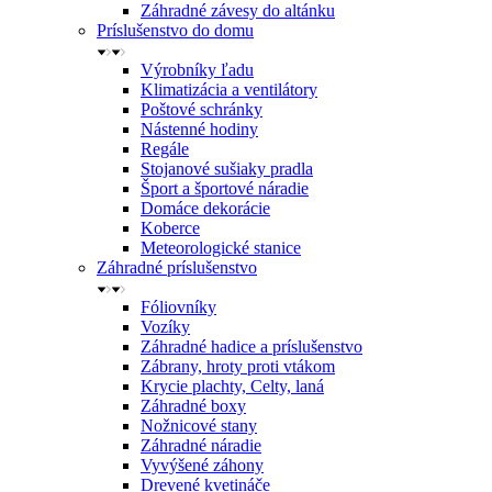
Záhradné závesy do altánku
Príslušenstvo do domu
Výrobníky ľadu
Klimatizácia a ventilátory
Poštové schránky
Nástenné hodiny
Regále
Stojanové sušiaky pradla
Šport a športové náradie
Domáce dekorácie
Koberce
Meteorologické stanice
Záhradné príslušenstvo
Fóliovníky
Vozíky
Záhradné hadice a príslušenstvo
Zábrany, hroty proti vtákom
Krycie plachty, Celty, laná
Záhradné boxy
Nožnicové stany
Záhradné náradie
Vyvýšené záhony
Drevené kvetináče