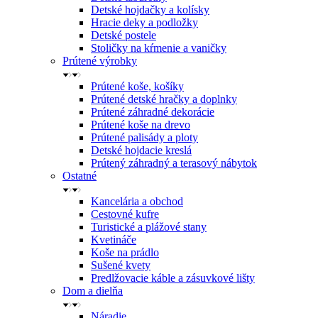
Detské hojdačky a kolísky
Hracie deky a podložky
Detské postele
Stoličky na kŕmenie a vaničky
Prútené výrobky
Prútené koše, košíky
Prútené detské hračky a doplnky
Prútené záhradné dekorácie
Prútené koše na drevo
Prútené palisády a ploty
Detské hojdacie kreslá
Prútený záhradný a terasový nábytok
Ostatné
Kancelária a obchod
Cestovné kufre
Turistické a plážové stany
Kvetináče
Koše na prádlo
Sušené kvety
Predlžovacie káble a zásuvkové lišty
Dom a dielňa
Náradie