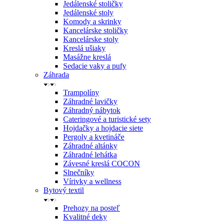
Jedálenské stoličky
Jedálenské stoly
Komody a skrinky
Kancelárske stoličky
Kancelárske stoly
Kreslá ušiaky
Masážne kreslá
Sedacie vaky a pufy
Záhrada
Trampolíny
Záhradné lavičky
Záhradný nábytok
Cateringové a turistické sety
Hojdačky a hojdacie siete
Pergoly a kvetináče
Záhradné altánky
Záhradné lehátka
Závesné kreslá COCON
Slnečníky
Vírivky a wellness
Bytový textil
Prehozy na posteľ
Kvalitné deky