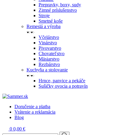
Prepravky, boxy, sudy
Zimné príslušenstvo
Stroje
Smetné koše
Remeslá a výroba
Včelárstvo
Vinárstvo
Pivovarstvo
Chovateľstvo
Mäsiarstvo
Rezbárstvo
Kuchyňa a stolovanie
Hrnce, panvice a pekáče
Sušičky ovocia a potravín
Doručenie a platba
Vrátenie a reklamácia
Blog
0
0,00 €