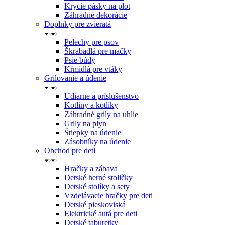
Krycie pásky na plot
Záhradné dekorácie
Doplnky pre zvieratá
Pelechy pre psov
Škrabadlá pre mačky
Psie búdy
Kŕmidlá pre vtáky
Grilovanie a údenie
Udiarne a príslušenstvo
Kotliny a kotlíky
Záhradné grily na uhlie
Grily na plyn
Štiepky na údenie
Zásobníky na údenie
Obchod pre deti
Hračky a zábava
Detské herné stoličky
Detské stolíky a sety
Vzdelávacie hračky pre deti
Detské pieskoviská
Elektrické autá pre deti
Detské taburetky