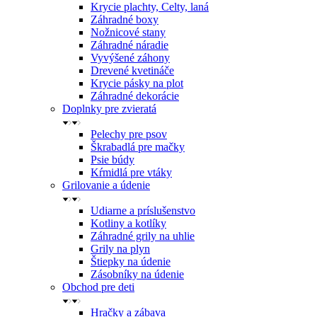
Krycie plachty, Celty, laná
Záhradné boxy
Nožnicové stany
Záhradné náradie
Vyvýšené záhony
Drevené kvetináče
Krycie pásky na plot
Záhradné dekorácie
Doplnky pre zvieratá
Pelechy pre psov
Škrabadlá pre mačky
Psie búdy
Kŕmidlá pre vtáky
Grilovanie a údenie
Udiarne a príslušenstvo
Kotliny a kotlíky
Záhradné grily na uhlie
Grily na plyn
Štiepky na údenie
Zásobníky na údenie
Obchod pre deti
Hračky a zábava