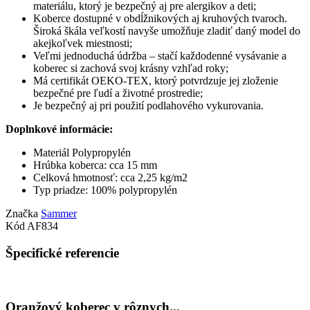
materiálu, ktorý je bezpečný aj pre alergikov a deti;
Koberce dostupné v obdĺžnikových aj kruhových tvaroch.
Široká škála veľkostí navyše umožňuje zladiť daný model do
akejkoľvek miestnosti;
Veľmi jednoduchá údržba – stačí každodenné vysávanie a
koberec si zachová svoj krásny vzhľad roky;
Má certifikát OEKO-TEX, ktorý potvrdzuje jej zloženie
bezpečné pre ľudí a životné prostredie;
Je bezpečný aj pri použití podlahového vykurovania.
Doplnkové informácie:
Materiál Polypropylén
Hrúbka koberca: cca 15 mm
Celková hmotnosť: cca 2,25 kg/m2
Typ priadze: 100% polypropylén
Značka
Sammer
Kód
AF834
Špecifické referencie
Oranžový koberec v rôznych...