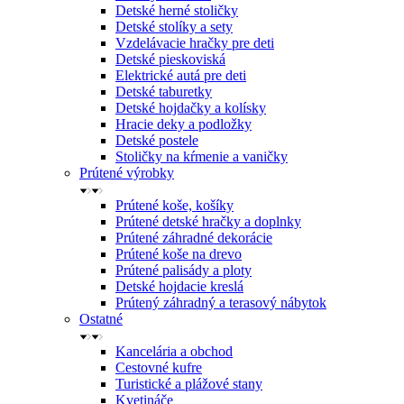
Detské herné stoličky
Detské stolíky a sety
Vzdelávacie hračky pre deti
Detské pieskoviská
Elektrické autá pre deti
Detské taburetky
Detské hojdačky a kolísky
Hracie deky a podložky
Detské postele
Stoličky na kŕmenie a vaničky
Prútené výrobky
Prútené koše, košíky
Prútené detské hračky a doplnky
Prútené záhradné dekorácie
Prútené koše na drevo
Prútené palisády a ploty
Detské hojdacie kreslá
Prútený záhradný a terasový nábytok
Ostatné
Kancelária a obchod
Cestovné kufre
Turistické a plážové stany
Kvetináče