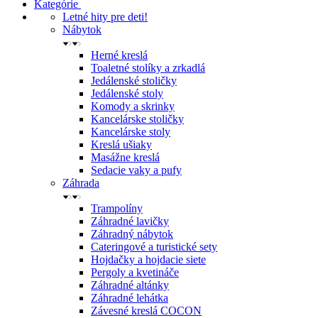
Kategórie
Letné hity pre deti!
Nábytok
Herné kreslá
Toaletné stolíky a zrkadlá
Jedálenské stoličky
Jedálenské stoly
Komody a skrinky
Kancelárske stoličky
Kancelárske stoly
Kreslá ušiaky
Masážne kreslá
Sedacie vaky a pufy
Záhrada
Trampolíny
Záhradné lavičky
Záhradný nábytok
Cateringové a turistické sety
Hojdačky a hojdacie siete
Pergoly a kvetináče
Záhradné altánky
Záhradné lehátka
Závesné kreslá COCON