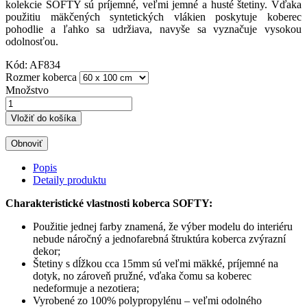
kolekcie SOFTY sú príjemné, veľmi jemné a husté štetiny. Vďaka
použitiu mäkčených syntetických vlákien poskytuje koberec
pohodlie a ľahko sa udržiava, navyše sa vyznačuje vysokou
odolnosťou.
Kód:
AF834
Rozmer koberca
Množstvo
Vložiť do košíka
Popis
Detaily produktu
Charakteristické vlastnosti koberca SOFTY:
Použitie jednej farby znamená, že výber modelu do interiéru
nebude náročný a jednofarebná štruktúra koberca zvýrazní
dekor;
Štetiny s dĺžkou cca 15mm sú veľmi mäkké, príjemné na
dotyk, no zároveň pružné, vďaka čomu sa koberec
nedeformuje a nezotiera;
Vyrobené zo 100% polypropylénu – veľmi odolného