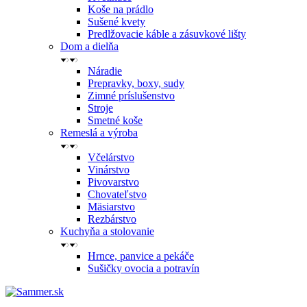
Koše na prádlo
Sušené kvety
Predlžovacie káble a zásuvkové lišty
Dom a dielňa
Náradie
Prepravky, boxy, sudy
Zimné príslušenstvo
Stroje
Smetné koše
Remeslá a výroba
Včelárstvo
Vinárstvo
Pivovarstvo
Chovateľstvo
Mäsiarstvo
Rezbárstvo
Kuchyňa a stolovanie
Hrnce, panvice a pekáče
Sušičky ovocia a potravín