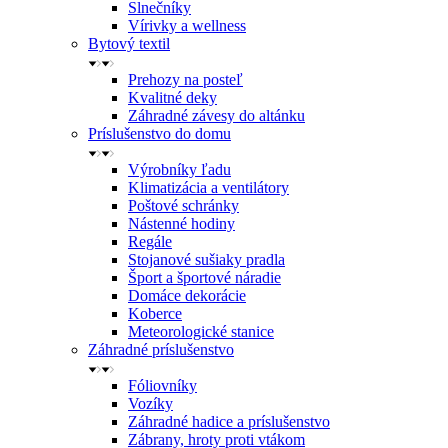
Slnečníky
Vírivky a wellness
Bytový textil
Prehozy na posteľ
Kvalitné deky
Záhradné závesy do altánku
Príslušenstvo do domu
Výrobníky ľadu
Klimatizácia a ventilátory
Poštové schránky
Nástenné hodiny
Regále
Stojanové sušiaky pradla
Šport a športové náradie
Domáce dekorácie
Koberce
Meteorologické stanice
Záhradné príslušenstvo
Fóliovníky
Vozíky
Záhradné hadice a príslušenstvo
Zábrany, hroty proti vtákom