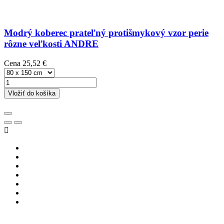
Modrý koberec prateľný protišmykový vzor perie
rôzne veľkosti ANDRE
Cena
25,52 €
Vložiť do košíka
