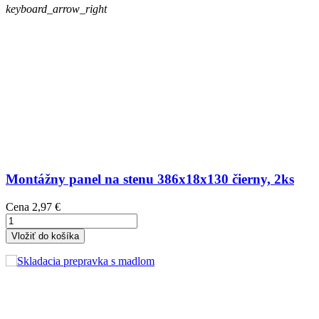
keyboard_arrow_right
Montážny panel na stenu 386x18x130 čierny, 2ks
Cena
2,97 €
Vložiť do košíka