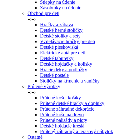
Štiepky na údenie
Zásobníky na údenie
Obchod pre deti
Hračky a zábava
Detské herné stoličky
Detské stolíky a sety
Vzdelávacie hračky pre deti
Detské pieskoviská
Elektrické autá pre deti
Detské taburetky
Detské hojdačky a kolísky
Hracie deky a podložky
Detské postele
Stoličky na kŕmenie a vaničky
Prútené výrobky
Prútené koše, košíky
Prútené detské hračky a doplnky
Prútené záhradné dekorácie
Prútené koše na drevo
Prútené palisády a ploty
Detské hojdacie kreslá
Prútený záhradný a terasový nábytok
Ostatné