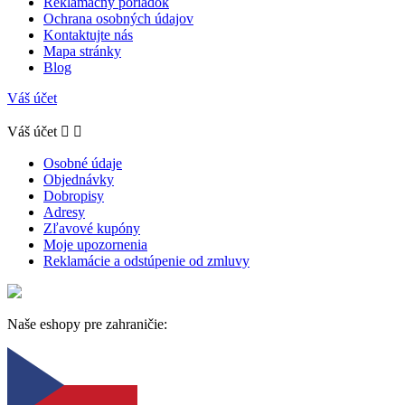
Reklamačný poriadok
Ochrana osobných údajov
Kontaktujte nás
Mapa stránky
Blog
Váš účet
Váš účet


Osobné údaje
Objednávky
Dobropisy
Adresy
Zľavové kupóny
Moje upozornenia
Reklamácie a odstúpenie od zmluvy
Naše eshopy pre zahraničie: