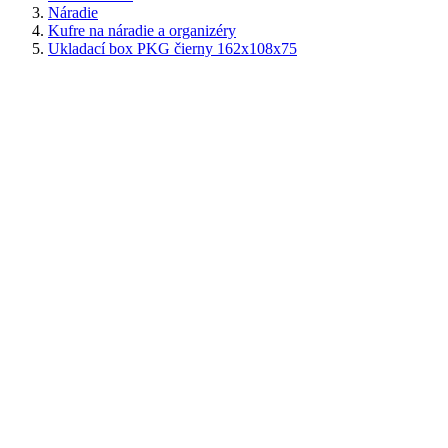
Náradie
Kufre na náradie a organizéry
Ukladací box PKG čierny 162x108x75