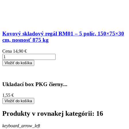
Kovový skladový regál RM01 – 5 políc, 150×75×30
cm, nosnosť 875 kg
Cena
14,90 €
Vložiť do košíka
Ukladací box PKG čierny...
1,55 €
Vložiť do košíka
Produkty v rovnakej kategórii: 16
keyboard_arrow_left