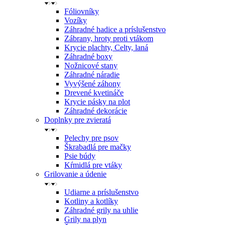
Fóliovníky
Vozíky
Záhradné hadice a príslušenstvo
Zábrany, hroty proti vtákom
Krycie plachty, Celty, laná
Záhradné boxy
Nožnicové stany
Záhradné náradie
Vyvýšené záhony
Drevené kvetináče
Krycie pásky na plot
Záhradné dekorácie
Doplnky pre zvieratá
Pelechy pre psov
Škrabadlá pre mačky
Psie búdy
Kŕmidlá pre vtáky
Grilovanie a údenie
Udiarne a príslušenstvo
Kotliny a kotlíky
Záhradné grily na uhlie
Grily na plyn