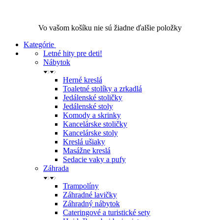
Vo vašom košíku nie sú žiadne ďalšie položky
Kategórie
Letné hity pre deti!
Nábytok
Herné kreslá
Toaletné stolíky a zrkadlá
Jedálenské stoličky
Jedálenské stoly
Komody a skrinky
Kancelárske stoličky
Kancelárske stoly
Kreslá ušiaky
Masážne kreslá
Sedacie vaky a pufy
Záhrada
Trampolíny
Záhradné lavičky
Záhradný nábytok
Cateringové a turistické sety