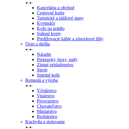
Kancelária a obchod
Cestovné kufre
Turistické a plážové stany
Kvetináče
Koše na prádlo
Sušené kvety
Predlžovacie káble a zásuvkové lišty
Dom a dielňa
Náradie
Prepravky, boxy, sudy
Zimné príslušenstvo
Stroje
Smetné koše
Remeslá a výroba
Včelárstvo
Vinárstvo
Pivovarstvo
Chovateľstvo
Mäsiarstvo
Rezbárstvo
Kuchyňa a stolovanie