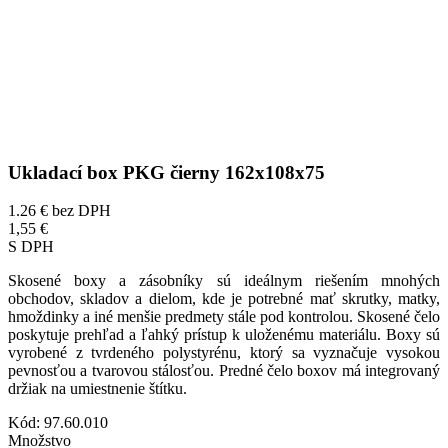
Ukladací box PKG čierny 162x108x75
1.26 €
bez DPH
1,55 €
S DPH
Skosené boxy a zásobníky sú ideálnym riešením mnohých
obchodov, skladov a dielom, kde je potrebné mať skrutky, matky,
hmoždinky a iné menšie predmety stále pod kontrolou. Skosené čelo
poskytuje prehľad a ľahký prístup k uloženému materiálu. Boxy sú
vyrobené z tvrdeného polystyrénu, ktorý sa vyznačuje vysokou
pevnosťou a tvarovou stálosťou. Predné čelo boxov má integrovaný
držiak na umiestnenie štítku.
Kód:
97.60.010
Množstvo