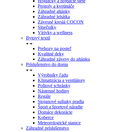
Hojdačky a hojdacie siete
Pergoly a kvetináče
Záhradné altánky
Záhradné lehátka
Závesné kreslá COCON
Slnečníky
Vírivky a wellness
Bytový textil
Prehozy na posteľ
Kvalitné deky
Záhradné závesy do altánku
Príslušenstvo do domu
Výrobníky ľadu
Klimatizácia a ventilátory
Poštové schránky
Nástenné hodiny
Regále
Stojanové sušiaky pradla
Šport a športové náradie
Domáce dekorácie
Koberce
Meteorologické stanice
Záhradné príslušenstvo