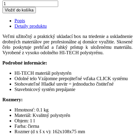
Vložiť do košíka
Popis
Detaily produktu
Veľmi užitočný a praktický ukladací box na triedenie a uskladnenie
drobných materiálov pre profesionálne aj domáce využitie. Skosené
čelo poskytuje prehľad a ľahký prístup k uloženému materiálu.
Vyrobené z vysoko odolného HI-TECH polystyrénu.
Podrobné informácie:
HI-TECH materiál polystyrén
Odolné telo Vzájomne prepojiteľné vďaka CLICK systému
Stohovateľné Hladké unvitr = jednoducho čistiteľné
Stavebnicový systém prepájanie
Rozmery:
Hmotnosť:
0.1 kg
Materiál: Kvalitný polystyrén
Objem: 1 l
Farba: čierna
Rozmer (d x š x v): 162x108x75 mm