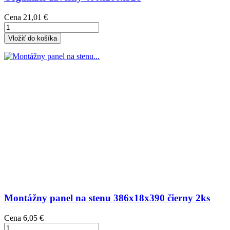
Cena
21,01 €
Vložiť do košíka
Montážny panel na stenu 386x18x390 čierny 2ks
Cena
6,05 €