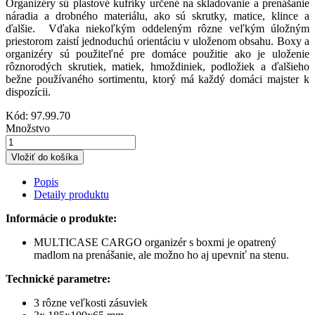
Organizéry sú plastové kufríky určené na skladovanie a prenášanie
náradia a drobného materiálu, ako sú skrutky, matice, klince a
ďalšie. Vďaka niekoľkým oddeleným rôzne veľkým úložným
priestorom zaistí jednoduchú orientáciu v uloženom obsahu. Boxy a
organizéry sú použiteľné pre domáce použitie ako je uloženie
rôznorodých skrutiek, matiek, hmoždiniek, podložiek a ďalšieho
bežne používaného sortimentu, ktorý má každý domáci majster k
dispozícii.
Kód:
97.99.70
Množstvo
Vložiť do košíka
Popis
Detaily produktu
Informácie o produkte:
MULTICASE CARGO organizér s boxmi je opatrený
madlom na prenášanie, ale možno ho aj upevniť na stenu.
Technické parametre:
3 rôzne veľkosti zásuviek