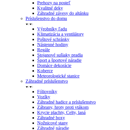
Prehozy na posteľ
Kvalitné deky
Záhradné závesy do altánku
Príslušenstvo do domu
Výrobníky ľadu
Klimatizácia a ventilátory
Poštové schránky
Nástenné hodiny
Regále
Stojanové sušiaky pradla
Šport a športové náradie
Domáce dekorácie
Koberce
Meteorologické stanice
Záhradné príslušenstvo
Fóliovníky
Vozíky
Záhradné hadice a príslušenstvo
Zábrany, hroty proti vtákom
Krycie plachty, Celty, laná
Záhradné boxy
Nožnicové stany
Záhradné náradie