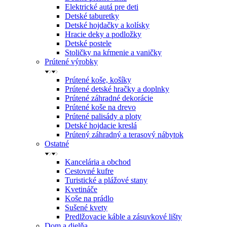
Elektrické autá pre deti
Detské taburetky
Detské hojdačky a kolísky
Hracie deky a podložky
Detské postele
Stoličky na kŕmenie a vaničky
Prútené výrobky
Prútené koše, košíky
Prútené detské hračky a doplnky
Prútené záhradné dekorácie
Prútené koše na drevo
Prútené palisády a ploty
Detské hojdacie kreslá
Prútený záhradný a terasový nábytok
Ostatné
Kancelária a obchod
Cestovné kufre
Turistické a plážové stany
Kvetináče
Koše na prádlo
Sušené kvety
Predlžovacie káble a zásuvkové lišty
Dom a dielňa