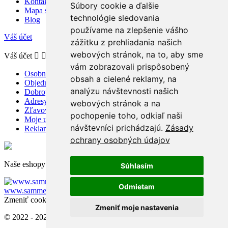
Kontaktujte nás
Súbory cookie a ďalšie
Mapa stránky
technológie sledovania
Blog
používame na zlepšenie vášho
Váš účet
zážitku z prehliadania našich
webových stránok, na to, aby sme
Váš účet


vám zobrazovali prispôsobený
Osobné údaje
obsah a cielené reklamy, na
Objednávky
analýzu návštevnosti našich
Dobropisy
Adresy
webových stránok a na
Zľavové kupóny
pochopenie toho, odkiaľ naši
Moje upozornenia
návštevníci prichádzajú.
Zásady
Reklamácie a odstúpenie od zmluvy
ochrany osobných údajov
Naše eshopy pre zahraničie:
Súhlasím
www.sammer.cz
Odmietam
www.sammer.ro
www.sammer.hu
Zmeniť cookies nastavenia
Zmeniť moje nastavenia
© 2022 - 2026 - Sammer.sk