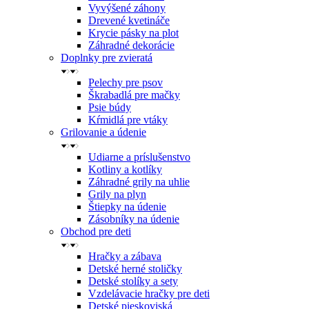
Vyvýšené záhony
Drevené kvetináče
Krycie pásky na plot
Záhradné dekorácie
Doplnky pre zvieratá
Pelechy pre psov
Škrabadlá pre mačky
Psie búdy
Kŕmidlá pre vtáky
Grilovanie a údenie
Udiarne a príslušenstvo
Kotliny a kotlíky
Záhradné grily na uhlie
Grily na plyn
Štiepky na údenie
Zásobníky na údenie
Obchod pre deti
Hračky a zábava
Detské herné stoličky
Detské stolíky a sety
Vzdelávacie hračky pre deti
Detské pieskoviská