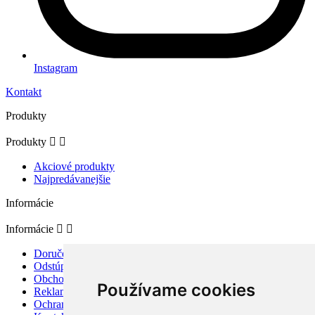
Instagram
Kontakt
Produkty
Produkty


Akciové produkty
Najpredávanejšie
Informácie
Informácie


Doručenie a platba
Odstúpenie od zmluvy a reklamácia
Obchodné podmienky
Používame cookies
Reklamačný poriadok
Ochrana osobných údajov