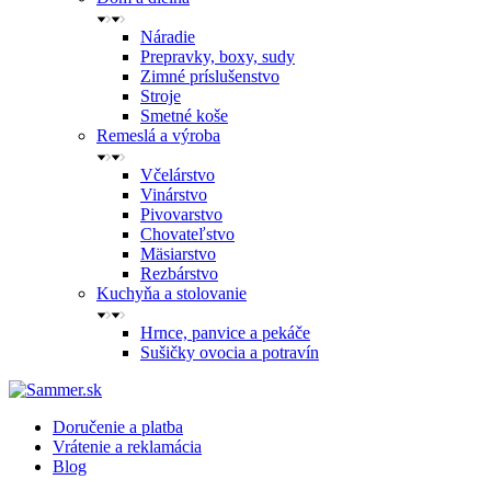
Náradie
Prepravky, boxy, sudy
Zimné príslušenstvo
Stroje
Smetné koše
Remeslá a výroba
Včelárstvo
Vinárstvo
Pivovarstvo
Chovateľstvo
Mäsiarstvo
Rezbárstvo
Kuchyňa a stolovanie
Hrnce, panvice a pekáče
Sušičky ovocia a potravín
Doručenie a platba
Vrátenie a reklamácia
Blog