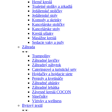
Herné kreslá
Toaletné stolíky a zrkadlá
Jedálenské stoličky
Jedálenské stoly
Komody a skrinky
Kancelárske stoličky
Kancelárske stoly
Kreslá ušiaky
Masážne kreslá
Sedacie vaky a pufy
Záhrada
Trampolíny
Záhradné lavičky
Záhradný nábytok
Cateringové a turistické sety
Hojdačky a hojdacie siete
Pergoly a kvetináče
Záhradné altánky
Záhradné lehátka
Závesné kreslá COCON
Slnečníky
Vírivky a wellness
Bytový textil