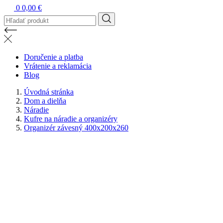
0
0,00 €
Doručenie a platba
Vrátenie a reklamácia
Blog
Úvodná stránka
Dom a dielňa
Náradie
Kufre na náradie a organizéry
Organizér závesný 400x200x260