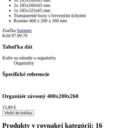
3x 185x100x65 mm
2x 185x160x65 mm
1x 185x325x65 mm
Transparetné boxy s červenými úchytmi
Rozmer 400 x 200 x 260 mm
Značka
Sammer
Kód
97.99.70
Tabuľka dát
Kufre na náradie a organizéry
Organizéry
Špecifické referencie
Organizér závesný 400x200x260
15,89 €
Vložiť do košíka
Produkty v rovnakej kategórii: 16