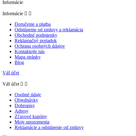
Informácie
Informácie


Doručenie a platba
Odstúpenie od zmluvy a reklamácia
Obchodné podmienky
Reklamačný poriadok
Ochrana osobných údajov
Kontaktujte nás
Mapa stránky
Blog
Váš účet
Váš účet


Osobné údaje
Objednávky
Dobropisy
Adresy
Zľavové kupóny
Moje upozornenia
Reklamácie a odstúpenie od zmluvy