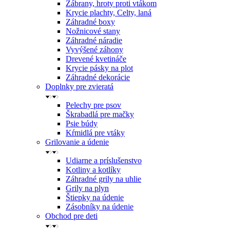
Zábrany, hroty proti vtákom
Krycie plachty, Celty, laná
Záhradné boxy
Nožnicové stany
Záhradné náradie
Vyvýšené záhony
Drevené kvetináče
Krycie pásky na plot
Záhradné dekorácie
Doplnky pre zvieratá
Pelechy pre psov
Škrabadlá pre mačky
Psie búdy
Kŕmidlá pre vtáky
Grilovanie a údenie
Udiarne a príslušenstvo
Kotliny a kotlíky
Záhradné grily na uhlie
Grily na plyn
Štiepky na údenie
Zásobníky na údenie
Obchod pre deti