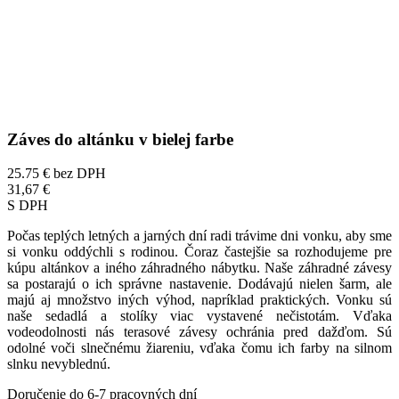
Záves do altánku v bielej farbe
25.75 €
bez DPH
31,67 €
S DPH
Počas teplých letných a jarných dní radi trávime dni vonku, aby sme
si vonku oddýchli s rodinou. Čoraz častejšie sa rozhodujeme pre
kúpu altánkov a iného záhradného nábytku. Naše záhradné závesy
sa postarajú o ich správne nastavenie. Dodávajú nielen šarm, ale
majú aj množstvo iných výhod, napríklad praktických. Vonku sú
naše sedadlá a stolíky viac vystavené nečistotám. Vďaka
vodeodolnosti nás terasové závesy ochránia pred dažďom. Sú
odolné voči slnečnému žiareniu, vďaka čomu ich farby na silnom
slnku nevyblednú.
Doručenie do 6-7 pracovných dní