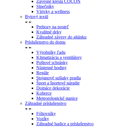
Závesné kreslá COCON
Slnečníky
Vírivky a wellness
Bytový textil
Prehozy na posteľ
Kvalitné deky
Záhradné závesy do altánku
Príslušenstvo do domu
Výrobníky ľadu
Klimatizácia a ventilátory
Poštové schránky
Nástenné hodiny
Regále
Stojanové sušiaky pradla
Šport a športové náradie
Domáce dekorácie
Koberce
Meteorologické stanice
Záhradné príslušenstvo
Fóliovníky
Vozíky
Záhradné hadice a príslušenstvo