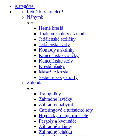
Kategórie
Letné hity pre deti!
Nábytok
Herné kreslá
Toaletné stolíky a zrkadlá
Jedálenské stoličky
Jedálenské stoly
Komody a skrinky
Kancelárske stoličky
Kancelárske stoly
Kreslá ušiaky
Masážne kreslá
Sedacie vaky a pufy
Záhrada
Trampolíny
Záhradné lavičky
Záhradný nábytok
Cateringové a turistické sety
Hojdačky a hojdacie siete
Pergoly a kvetináče
Záhradné altánky
Záhradné lehátka