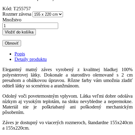
Kód:
T255757
Rozmer závesa
Množstvo
Vložiť do košíka
Popis
Detaily produktu
Elegantný matný záves vyrobený z kvalitnej hladkej 100%
polyesterovej látky. Dokonale a starostlivo olemované s 2 cm
presahom a obálkovou úpravou. Rôzne farby vám umožnia zladiť
odtieň látky so scenériou a aranžmánom.
Odolný voči poveternostným vplyvom. Látka veľmi dobre odoláva
nízkym aj vysokým teplotám, na slnku nevybledne a nepremokne.
Materiál nie je poškriabaný ani poškodený mechanickým
pôsobením.
Záves je dostupný vo viacerých rozmeroch, štandardne 155x240cm
a 155x220cm.