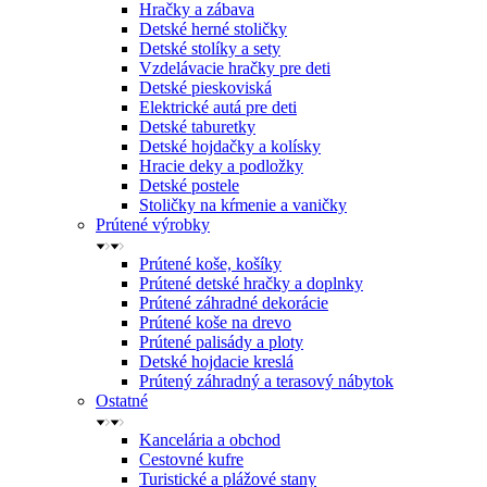
Hračky a zábava
Detské herné stoličky
Detské stolíky a sety
Vzdelávacie hračky pre deti
Detské pieskoviská
Elektrické autá pre deti
Detské taburetky
Detské hojdačky a kolísky
Hracie deky a podložky
Detské postele
Stoličky na kŕmenie a vaničky
Prútené výrobky
Prútené koše, košíky
Prútené detské hračky a doplnky
Prútené záhradné dekorácie
Prútené koše na drevo
Prútené palisády a ploty
Detské hojdacie kreslá
Prútený záhradný a terasový nábytok
Ostatné
Kancelária a obchod
Cestovné kufre
Turistické a plážové stany