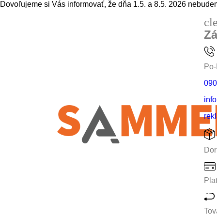
Dovoľujeme si Vás informovať, že dňa 1.5. a 8.5. 2026 nebudem
cl
Zá
Po-
090
inf
rek
Dor
Pla
Tov