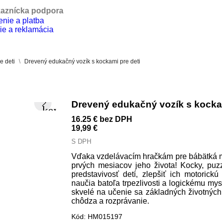
aznícka podpora
nie a platba
ie a reklamácia
e deti
Drevený edukačný vozík s kockami pre deti
Drevený edukačný vozík s kockam
keyboard_arrow_right
16.25 €
bez DPH
19,99 €
S DPH
Vďaka vzdelávacím hračkám pre bábätká m
prvých mesiacov jeho života! Kocky, puzz
predstavivosť detí, zlepšiť ich motorickú
naučia batoľa trpezlivosti a logickému mysl
skvelé na učenie sa základných životných ak
chôdza a rozprávanie.
Kód:
HM015197