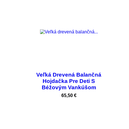
Veľká Drevená Balančná
Hojdačka Pre Deti S
Béžovým Vankúšom
Cena
65,50 €