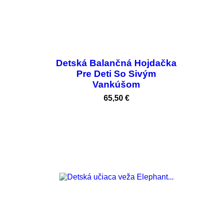
Detská Balančná Hojdačka
Pre Deti So Sivým
Vankúšom
Cena
65,50 €