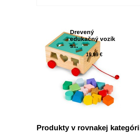
Drevený
edukačný vozík
s...
19,99 €
Produkty v rovnakej kategóri