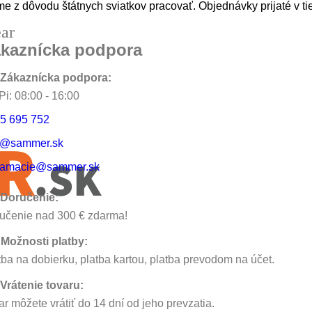
e z dôvodu štátnych sviatkov pracovať. Objednávky prijaté v ti
ear
kaznícka podpora
Zákaznícka podpora:
Pi: 08:00 - 16:00
5 695 752
o@sammer.sk
lamacie@sammer.sk
Doručenie:
učenie nad 300 € zdarma!
Možnosti platby:
tba na dobierku, platba kartou, platba prevodom na účet.
Vrátenie tovaru:
ar môžete vrátiť do 14 dní od jeho prevzatia.