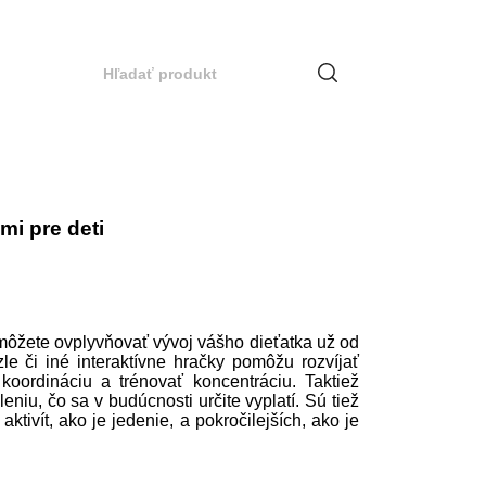
i pre deti
ôžete ovplyvňovať vývoj vášho dieťatka už od
le či iné interaktívne hračky pomôžu rozvíjať
 koordináciu a trénovať koncentráciu. Taktiež
eniu, čo sa v budúcnosti určite vyplatí. Sú tiež
tivít, ako je jedenie, a pokročilejších, ako je