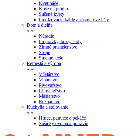
Kvetináče
Koše na prádlo
Sušené kvety
Predlžovacie káble a zásuvkové lišty
Dom a dielňa
Náradie
Prepravky, boxy, sudy
Zimné príslušenstvo
Stroje
Smetné koše
Remeslá a výroba
Včelárstvo
Vinárstvo
Pivovarstvo
Chovateľstvo
Mäsiarstvo
Rezbárstvo
Kuchyňa a stolovanie
Hrnce, panvice a pekáče
Sušičky ovocia a potravín