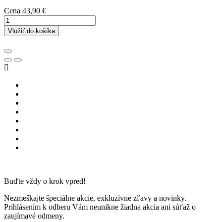
Cena
43,90 €
Vložiť do košíka

Buďte vždy o krok vpred!
Nezmeškajte špeciálne akcie, exkluzívne zľavy a novinky.
Prihlásením k odberu Vám neunikne žiadna akcia ani súťaž o
zaujímavé odmeny.