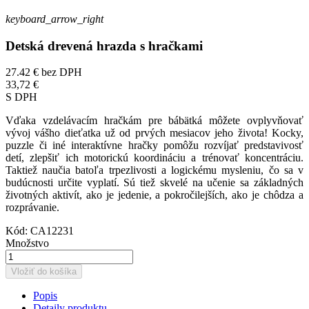
keyboard_arrow_right
Detská drevená hrazda s hračkami
27.42 €
bez DPH
33,72 €
S DPH
Vďaka vzdelávacím hračkám pre bábätká môžete ovplyvňovať
vývoj vášho dieťatka už od prvých mesiacov jeho života! Kocky,
puzzle či iné interaktívne hračky pomôžu rozvíjať predstavivosť
detí, zlepšiť ich motorickú koordináciu a trénovať koncentráciu.
Taktiež naučia batoľa trpezlivosti a logickému mysleniu, čo sa v
budúcnosti určite vyplatí. Sú tiež skvelé na učenie sa základných
životných aktivít, ako je jedenie, a pokročilejších, ako je chôdza a
rozprávanie.
Kód:
CA12231
Množstvo
Vložiť do košíka
Popis
Detaily produktu