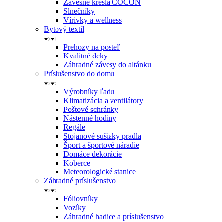
Závesné kreslá COCON
Slnečníky
Vírivky a wellness
Bytový textil
Prehozy na posteľ
Kvalitné deky
Záhradné závesy do altánku
Príslušenstvo do domu
Výrobníky ľadu
Klimatizácia a ventilátory
Poštové schránky
Nástenné hodiny
Regále
Stojanové sušiaky pradla
Šport a športové náradie
Domáce dekorácie
Koberce
Meteorologické stanice
Záhradné príslušenstvo
Fóliovníky
Vozíky
Záhradné hadice a príslušenstvo