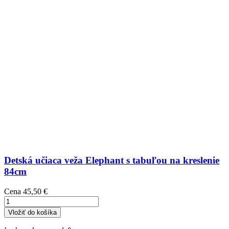
Detská učiaca veža Elephant s tabuľou na kreslenie
84cm
Cena
45,50 €
Vložiť do košíka