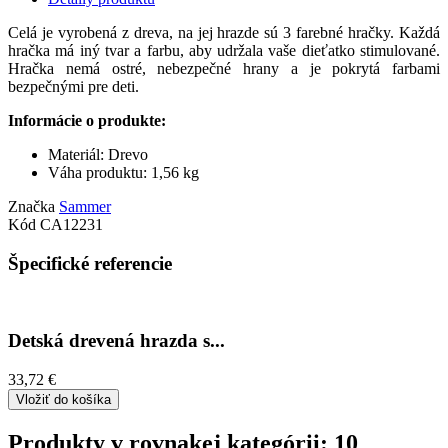
Celá je vyrobená z dreva, na jej hrazde sú 3 farebné hračky. Každá
hračka má iný tvar a farbu, aby udržala vaše dieťatko stimulované.
Hračka nemá ostré, nebezpečné hrany a je pokrytá farbami
bezpečnými pre deti.
Informácie o produkte:
Materiál: Drevo
Váha produktu: 1,56 kg
Značka
Sammer
Kód
CA12231
Špecifické referencie
Detská drevená hrazda s...
33,72 €
Vložiť do košíka
Produkty v rovnakej kategórii: 10