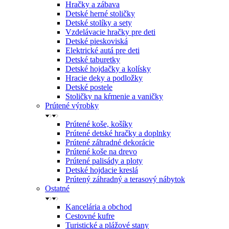
Hračky a zábava
Detské herné stoličky
Detské stolíky a sety
Vzdelávacie hračky pre deti
Detské pieskoviská
Elektrické autá pre deti
Detské taburetky
Detské hojdačky a kolísky
Hracie deky a podložky
Detské postele
Stoličky na kŕmenie a vaničky
Prútené výrobky
Prútené koše, košíky
Prútené detské hračky a doplnky
Prútené záhradné dekorácie
Prútené koše na drevo
Prútené palisády a ploty
Detské hojdacie kreslá
Prútený záhradný a terasový nábytok
Ostatné
Kancelária a obchod
Cestovné kufre
Turistické a plážové stany