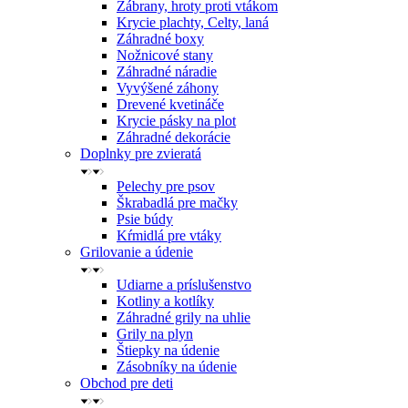
Zábrany, hroty proti vtákom
Krycie plachty, Celty, laná
Záhradné boxy
Nožnicové stany
Záhradné náradie
Vyvýšené záhony
Drevené kvetináče
Krycie pásky na plot
Záhradné dekorácie
Doplnky pre zvieratá
Pelechy pre psov
Škrabadlá pre mačky
Psie búdy
Kŕmidlá pre vtáky
Grilovanie a údenie
Udiarne a príslušenstvo
Kotliny a kotlíky
Záhradné grily na uhlie
Grily na plyn
Štiepky na údenie
Zásobníky na údenie
Obchod pre deti