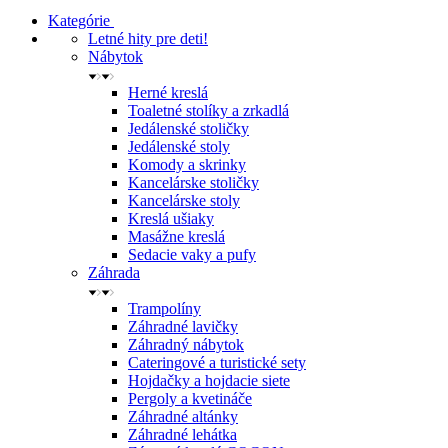
Kategórie
Letné hity pre deti!
Nábytok
Herné kreslá
Toaletné stolíky a zrkadlá
Jedálenské stoličky
Jedálenské stoly
Komody a skrinky
Kancelárske stoličky
Kancelárske stoly
Kreslá ušiaky
Masážne kreslá
Sedacie vaky a pufy
Záhrada
Trampolíny
Záhradné lavičky
Záhradný nábytok
Cateringové a turistické sety
Hojdačky a hojdacie siete
Pergoly a kvetináče
Záhradné altánky
Záhradné lehátka