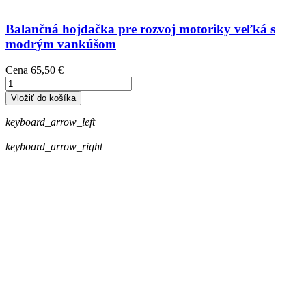
Balančná hojdačka pre rozvoj motoriky veľká s
modrým vankúšom
Cena
65,50 €
Vložiť do košíka
keyboard_arrow_left
keyboard_arrow_right