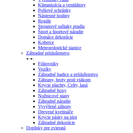
Klimatizácia a ventilátory
Poštové schránky
Nástenné hodiny
Regále
Stojanové sušiaky pradla
Šport a športové náradie
Domáce dekorácie
Koberce
Meteorologické stanice
Záhradné príslušenstvo
Fóliovníky
Vozíky
Záhradné hadice a príslušenstvo
Zábrany, hroty proti vtákom
Krycie plachty, Celty, laná
Záhradné boxy
Nožnicové stany
Záhradné náradie
Vyvýšené záhony
Drevené kvetináče
Krycie pásky na plot
Záhradné dekorácie
Doplnky pre zvieratá