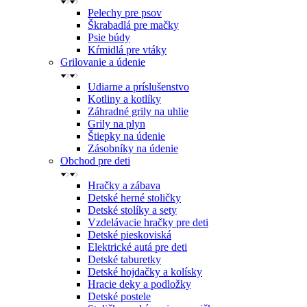
Pelechy pre psov
Škrabadlá pre mačky
Psie búdy
Kŕmidlá pre vtáky
Grilovanie a údenie
Udiarne a príslušenstvo
Kotliny a kotlíky
Záhradné grily na uhlie
Grily na plyn
Štiepky na údenie
Zásobníky na údenie
Obchod pre deti
Hračky a zábava
Detské herné stoličky
Detské stolíky a sety
Vzdelávacie hračky pre deti
Detské pieskoviská
Elektrické autá pre deti
Detské taburetky
Detské hojdačky a kolísky
Hracie deky a podložky
Detské postele