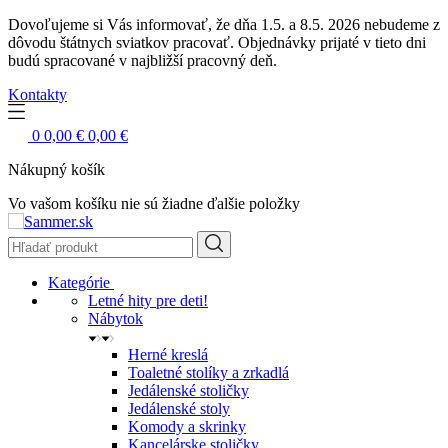
Dovoľujeme si Vás informovať, že dňa 1.5. a 8.5. 2026 nebudeme z
dôvodu štátnych sviatkov pracovať. Objednávky prijaté v tieto dni
budú spracované v najbližší pracovný deň.
Kontakty
0
0,00 €
0,00 €
Nákupný košík
Vo vašom košíku nie sú žiadne ďalšie položky
Kategórie
Letné hity pre deti!
Nábytok
Herné kreslá
Toaletné stolíky a zrkadlá
Jedálenské stoličky
Jedálenské stoly
Komody a skrinky
Kancelárske stoličky