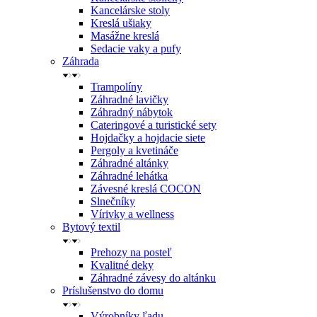
Kancelárske stoly
Kreslá ušiaky
Masážne kreslá
Sedacie vaky a pufy
Záhrada
Trampolíny
Záhradné lavičky
Záhradný nábytok
Cateringové a turistické sety
Hojdačky a hojdacie siete
Pergoly a kvetináče
Záhradné altánky
Záhradné lehátka
Závesné kreslá COCON
Slnečníky
Vírivky a wellness
Bytový textil
Prehozy na posteľ
Kvalitné deky
Záhradné závesy do altánku
Príslušenstvo do domu
Výrobníky ľadu