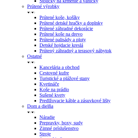
Stoličky na kŕmenie a vaničky
Prútené výrobky
Prútené koše, košíky
Prútené detské hračky a doplnky
Prútené záhradné dekorácie
Prútené koše na drevo
Prútené palisády a ploty
Detské hojdacie kreslá
Prútený záhradný a terasový nábytok
Ostatné
Kancelária a obchod
Cestovné kufre
Turistické a plážové stany
Kvetináče
Koše na prádlo
Sušené kvety
Predlžovacie káble a zásuvkové lišty
Dom a dielňa
Náradie
Prepravky, boxy, sudy
Zimné príslušenstvo
Stroje