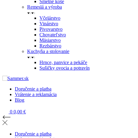
Smetné koše
Remeslá a výroba
Včelárstvo
Vinárstvo
Pivovarstvo
Chovateľstvo
Mäsiarstvo
Rezbárstvo
Kuchyňa a stolovanie
Hrnce, panvice a pekáče
Sušičky ovocia a potravín
Doručenie a platba
Vrátenie a reklamácia
Blog
0
0,00 €
Doručenie a platba