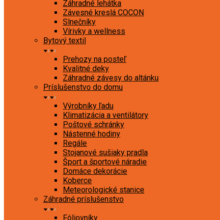
Záhradné lehátka
Závesné kreslá COCON
Slnečníky
Vírivky a wellness
Bytový textil
Prehozy na posteľ
Kvalitné deky
Záhradné závesy do altánku
Príslušenstvo do domu
Výrobníky ľadu
Klimatizácia a ventilátory
Poštové schránky
Nástenné hodiny
Regále
Stojanové sušiaky pradla
Šport a športové náradie
Domáce dekorácie
Koberce
Meteorologické stanice
Záhradné príslušenstvo
Fóliovníky