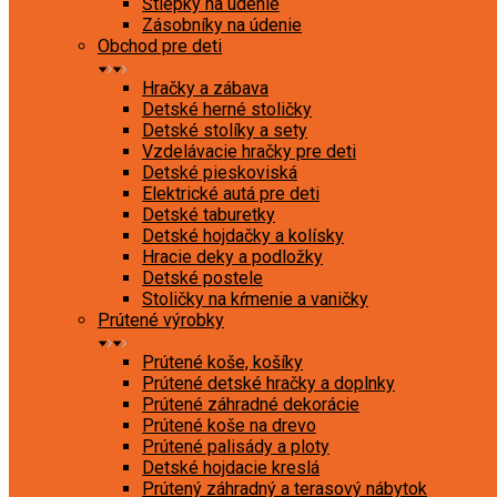
Štiepky na údenie
Zásobníky na údenie
Obchod pre deti
Hračky a zábava
Detské herné stoličky
Detské stolíky a sety
Vzdelávacie hračky pre deti
Detské pieskoviská
Elektrické autá pre deti
Detské taburetky
Detské hojdačky a kolísky
Hracie deky a podložky
Detské postele
Stoličky na kŕmenie a vaničky
Prútené výrobky
Prútené koše, košíky
Prútené detské hračky a doplnky
Prútené záhradné dekorácie
Prútené koše na drevo
Prútené palisády a ploty
Detské hojdacie kreslá
Prútený záhradný a terasový nábytok