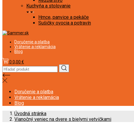
Rezbárstvo
Kuchyňa a stolovanie
Hrnce, panvice a pekáče
Sušičky ovocia a potravín
Doručenie a platba
Vrátenie a reklamácia
Blog
0
0,00 €
Doručenie a platba
Vrátenie a reklamácia
Blog
Úvodná stránka
Vianočný veniec na dvere s bielymi vetvičkami