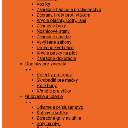
Vozíky
Záhradné hadice a príslušenstvo
Zábrany, hroty proti vtákom
Krycie plachty, Celty, laná
Záhradné boxy
Nožnicové stany
Záhradné náradie
Vyvýšené záhony
Drevené kvetináče
Krycie pásky na plot
Záhradné dekorácie
Doplnky pre zvieratá
Pelechy pre psov
Škrabadlá pre mačky
Psie búdy
Kŕmidlá pre vtáky
Grilovanie a údenie
Udiarne a príslušenstvo
Kotliny a kotlíky
Záhradné grily na uhlie
Grily na plyn