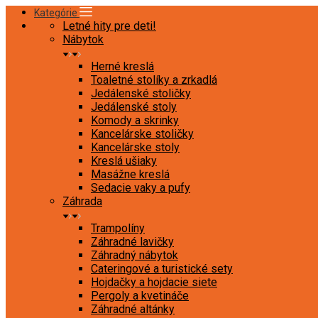
Kategórie
Letné hity pre deti!
Nábytok
Herné kreslá
Toaletné stolíky a zrkadlá
Jedálenské stoličky
Jedálenské stoly
Komody a skrinky
Kancelárske stoličky
Kancelárske stoly
Kreslá ušiaky
Masážne kreslá
Sedacie vaky a pufy
Záhrada
Trampolíny
Záhradné lavičky
Záhradný nábytok
Cateringové a turistické sety
Hojdačky a hojdacie siete
Pergoly a kvetináče
Záhradné altánky