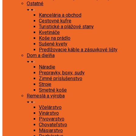
Ostatné
Kancelária a obchod
Cestovné kufre
Turistické a plážové stany
Kvetináče
Koše na prádlo
Sušené kvety
Predlžovacie káble a zásuvkové lišty
Dom a dielňa
Náradie
Prepravky, boxy, sudy
Zimné príslušenstvo
Stroje
Smetné koše
Remeslá a výroba
Včelárstvo
Vinárstvo
Pivovarstvo
Chovateľstvo
Mäsiarstvo