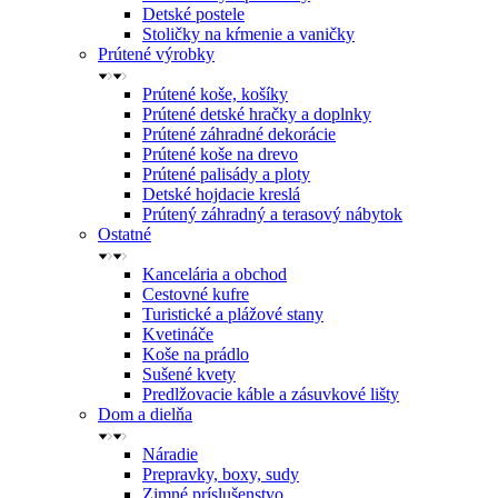
Detské postele
Stoličky na kŕmenie a vaničky
Prútené výrobky
Prútené koše, košíky
Prútené detské hračky a doplnky
Prútené záhradné dekorácie
Prútené koše na drevo
Prútené palisády a ploty
Detské hojdacie kreslá
Prútený záhradný a terasový nábytok
Ostatné
Kancelária a obchod
Cestovné kufre
Turistické a plážové stany
Kvetináče
Koše na prádlo
Sušené kvety
Predlžovacie káble a zásuvkové lišty
Dom a dielňa
Náradie
Prepravky, boxy, sudy
Zimné príslušenstvo