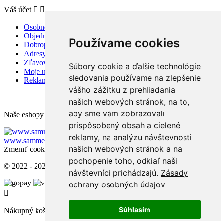
Váš účet


Osobné údaje
Objednávky
Používame cookies
Dobropisy
Adresy
Zľavové kupóny
Súbory cookie a ďalšie technológie
Moje upozornenia
sledovania používame na zlepšenie
Reklamácie a odstúpenie od zmluvy
vášho zážitku z prehliadania
našich webových stránok, na to,
aby sme vám zobrazovali
Naše eshopy pre zahraničie:
prispôsobený obsah a cielené
www.sammer.cz
reklamy, na analýzu návštevnosti
www.sammer.ro
www.sammer.hu
našich webových stránok a na
Zmeniť cookies nastavenia
pochopenie toho, odkiaľ naši
© 2022 - 2026 - Sammer.sk
návštevníci prichádzajú.
Zásady
ochrany osobných údajov

Súhlasím
Nákupný košík