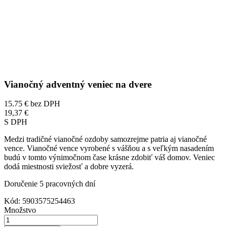
Vianočný adventný veniec na dvere
15.75 €
bez DPH
19,37 €
S DPH
Medzi tradičné vianočné ozdoby samozrejme patria aj vianočné
vence. Vianočné vence vyrobené s vášňou a s veľkým nasadením
budú v tomto výnimočnom čase krásne zdobiť váš domov. Veniec
dodá miestnosti sviežosť a dobre vyzerá.
Doručenie 5 pracovných dní
Kód:
5903575254463
Množstvo