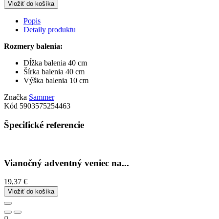
Vložiť do košíka
Popis
Detaily produktu
Rozmery balenia:
Dĺžka balenia 40 cm
Šírka balenia 40 cm
Výška balenia 10 cm
Značka
Sammer
Kód
5903575254463
Špecifické referencie
Vianočný adventný veniec na...
19,37 €
Vložiť do košíka