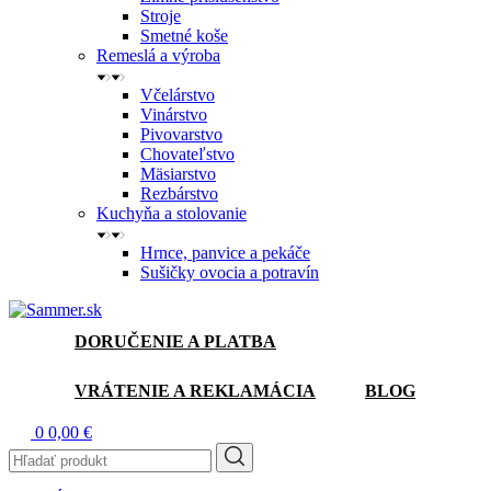
Stroje
Smetné koše
Remeslá a výroba
Včelárstvo
Vinárstvo
Pivovarstvo
Chovateľstvo
Mäsiarstvo
Rezbárstvo
Kuchyňa a stolovanie
Hrnce, panvice a pekáče
Sušičky ovocia a potravín
DORUČENIE A PLATBA
VRÁTENIE A REKLAMÁCIA
BLOG
0
0,00 €