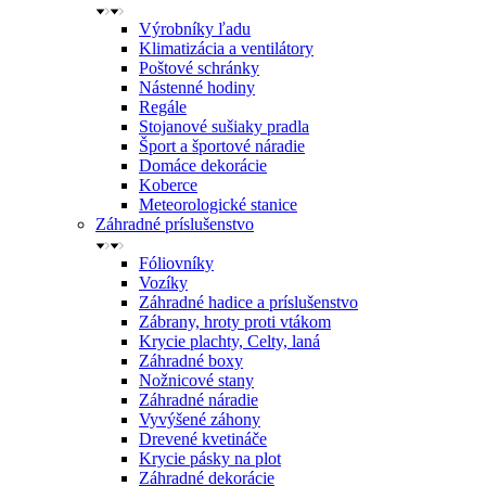
Výrobníky ľadu
Klimatizácia a ventilátory
Poštové schránky
Nástenné hodiny
Regále
Stojanové sušiaky pradla
Šport a športové náradie
Domáce dekorácie
Koberce
Meteorologické stanice
Záhradné príslušenstvo
Fóliovníky
Vozíky
Záhradné hadice a príslušenstvo
Zábrany, hroty proti vtákom
Krycie plachty, Celty, laná
Záhradné boxy
Nožnicové stany
Záhradné náradie
Vyvýšené záhony
Drevené kvetináče
Krycie pásky na plot
Záhradné dekorácie