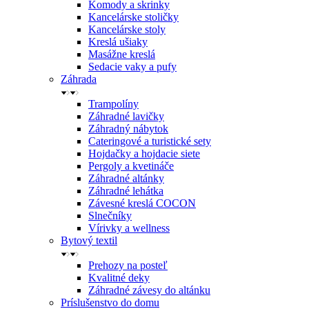
Komody a skrinky
Kancelárske stoličky
Kancelárske stoly
Kreslá ušiaky
Masážne kreslá
Sedacie vaky a pufy
Záhrada
Trampolíny
Záhradné lavičky
Záhradný nábytok
Cateringové a turistické sety
Hojdačky a hojdacie siete
Pergoly a kvetináče
Záhradné altánky
Záhradné lehátka
Závesné kreslá COCON
Slnečníky
Vírivky a wellness
Bytový textil
Prehozy na posteľ
Kvalitné deky
Záhradné závesy do altánku
Príslušenstvo do domu