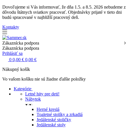
Dovoľujeme si Vás informovať, že dňa 1.5. a 8.5. 2026 nebudeme z
dôvodu štátnych sviatkov pracovať. Objednávky prijaté v tieto dni
budú spracované v najbližší pracovný deň.
Kontakty
Zákaznícka podpora
Zákaznícka podpora
Prihlásiť sa
0
0,00 €
0,00 €
Nákupný košík
Vo vašom košíku nie sú žiadne ďalšie položky
Kategórie
Letné hity pre deti!
Nábytok
Herné kreslá
Toaletné stolíky a zrkadlá
Jedálenské stoličky
Jedálenské stoly