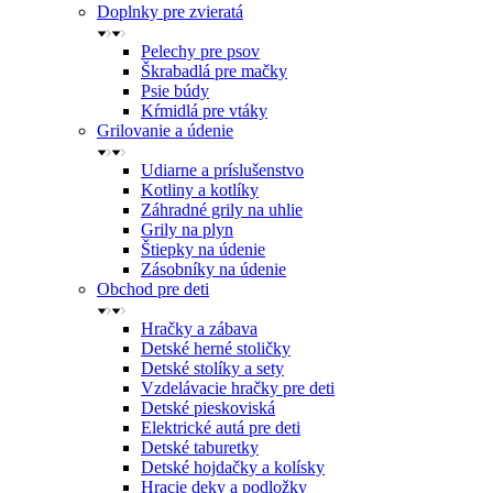
Doplnky pre zvieratá
Pelechy pre psov
Škrabadlá pre mačky
Psie búdy
Kŕmidlá pre vtáky
Grilovanie a údenie
Udiarne a príslušenstvo
Kotliny a kotlíky
Záhradné grily na uhlie
Grily na plyn
Štiepky na údenie
Zásobníky na údenie
Obchod pre deti
Hračky a zábava
Detské herné stoličky
Detské stolíky a sety
Vzdelávacie hračky pre deti
Detské pieskoviská
Elektrické autá pre deti
Detské taburetky
Detské hojdačky a kolísky
Hracie deky a podložky