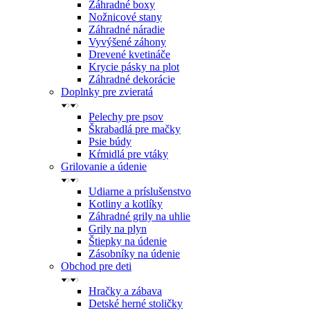
Záhradné boxy
Nožnicové stany
Záhradné náradie
Vyvýšené záhony
Drevené kvetináče
Krycie pásky na plot
Záhradné dekorácie
Doplnky pre zvieratá
Pelechy pre psov
Škrabadlá pre mačky
Psie búdy
Kŕmidlá pre vtáky
Grilovanie a údenie
Udiarne a príslušenstvo
Kotliny a kotlíky
Záhradné grily na uhlie
Grily na plyn
Štiepky na údenie
Zásobníky na údenie
Obchod pre deti
Hračky a zábava
Detské herné stoličky