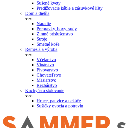
Sušené kvety
Predlžovacie káble a zásuvkové lišty
Dom a dielňa
Náradie
Prepravky, boxy, sudy
Zimné príslušenstvo
Stroje
Smetné koše
Remeslá a výroba
Včelárstvo
Vinárstvo
Pivovarstvo
Chovateľstvo
Mäsiarstvo
Rezbárstvo
Kuchyňa a stolovanie
Hrnce, panvice a pekáče
Sušičky ovocia a potravín