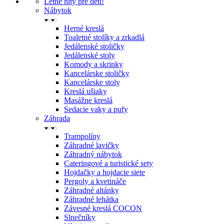
Letné hity pre deti!
Nábytok
Herné kreslá
Toaletné stolíky a zrkadlá
Jedálenské stoličky
Jedálenské stoly
Komody a skrinky
Kancelárske stoličky
Kancelárske stoly
Kreslá ušiaky
Masážne kreslá
Sedacie vaky a pufy
Záhrada
Trampolíny
Záhradné lavičky
Záhradný nábytok
Cateringové a turistické sety
Hojdačky a hojdacie siete
Pergoly a kvetináče
Záhradné altánky
Záhradné lehátka
Závesné kreslá COCON
Slnečníky