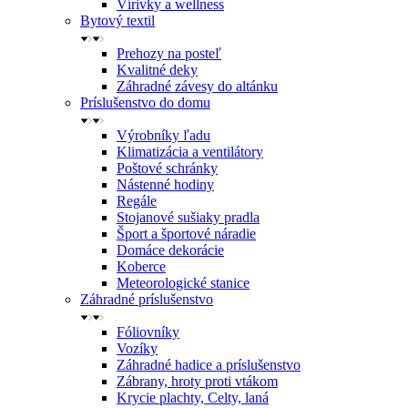
Vírivky a wellness
Bytový textil
Prehozy na posteľ
Kvalitné deky
Záhradné závesy do altánku
Príslušenstvo do domu
Výrobníky ľadu
Klimatizácia a ventilátory
Poštové schránky
Nástenné hodiny
Regále
Stojanové sušiaky pradla
Šport a športové náradie
Domáce dekorácie
Koberce
Meteorologické stanice
Záhradné príslušenstvo
Fóliovníky
Vozíky
Záhradné hadice a príslušenstvo
Zábrany, hroty proti vtákom
Krycie plachty, Celty, laná