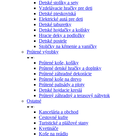
Detské stolíky a sety
Vzdelávacie hračky pre deti
Detské pieskoviská
Elektrické autá pre deti
Detské taburetky
Detské hojdačky a kolísky
Hracie deky a podložky
Detské postele
Stoličky na kŕmenie a vaničky
Prútené výrobky
Prútené koše, košíky
Prútené detské hračky a doplnky
Prútené záhradné dekorácie
Prútené koše na drevo
Prútené palisády a ploty
Detské hojdacie kreslá
Prútený záhradný a terasový nábytok
Ostatné
Kancelária a obchod
Cestovné kufre
Turistické a plážové stany
Kvetináče
Koše na prádlo