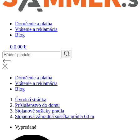
Doručenie a platba
Vrátenie a reklamácia
Blog
0
0,00 €
Doručenie a platba
Vrátenie a reklamácia
Blog
Úvodná stránka
Príslušenstvo do domu
Stojanové sušiaky pradla
Stojanová záhradná sušička prádla 60 m
Vypredané