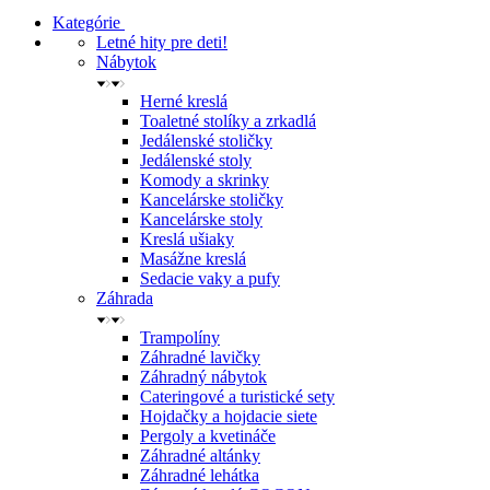
Kategórie
Letné hity pre deti!
Nábytok
Herné kreslá
Toaletné stolíky a zrkadlá
Jedálenské stoličky
Jedálenské stoly
Komody a skrinky
Kancelárske stoličky
Kancelárske stoly
Kreslá ušiaky
Masážne kreslá
Sedacie vaky a pufy
Záhrada
Trampolíny
Záhradné lavičky
Záhradný nábytok
Cateringové a turistické sety
Hojdačky a hojdacie siete
Pergoly a kvetináče
Záhradné altánky
Záhradné lehátka