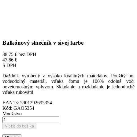
Balkónový slnečník v sivej farbe
38.75 €
bez DPH
47,66 €
S DPH
Dáždnik vyrobený z vysoko kvalitných materiálov. Použitý bol
vodeodolný materiál, vďaka čomu je 100% odolná voči
poveternostným vplyvom. Skladanie a rozkladanie je jednoduché
vďaka rukoväti!
EAN13:
5901292695354
Kód:
GAO5354
Množstvo
Vložiť do košíka