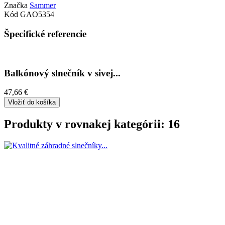
Značka
Sammer
Kód
GAO5354
Špecifické referencie
Balkónový slnečník v sivej...
47,66 €
Vložiť do košíka
Produkty v rovnakej kategórii: 16