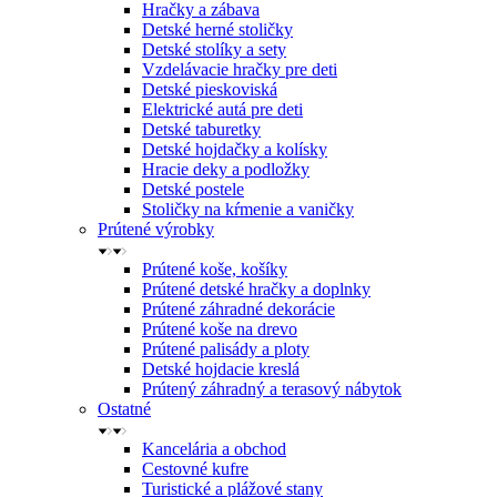
Hračky a zábava
Detské herné stoličky
Detské stolíky a sety
Vzdelávacie hračky pre deti
Detské pieskoviská
Elektrické autá pre deti
Detské taburetky
Detské hojdačky a kolísky
Hracie deky a podložky
Detské postele
Stoličky na kŕmenie a vaničky
Prútené výrobky
Prútené koše, košíky
Prútené detské hračky a doplnky
Prútené záhradné dekorácie
Prútené koše na drevo
Prútené palisády a ploty
Detské hojdacie kreslá
Prútený záhradný a terasový nábytok
Ostatné
Kancelária a obchod
Cestovné kufre
Turistické a plážové stany