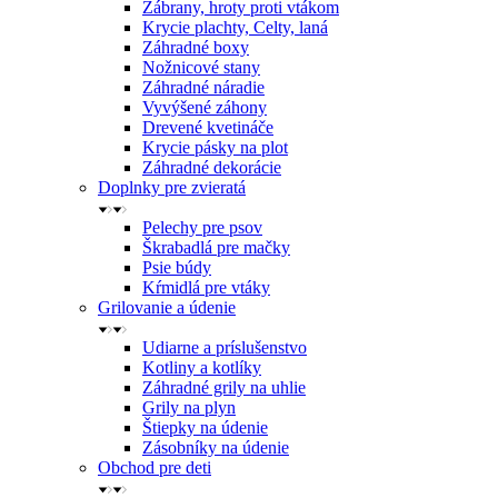
Zábrany, hroty proti vtákom
Krycie plachty, Celty, laná
Záhradné boxy
Nožnicové stany
Záhradné náradie
Vyvýšené záhony
Drevené kvetináče
Krycie pásky na plot
Záhradné dekorácie
Doplnky pre zvieratá
Pelechy pre psov
Škrabadlá pre mačky
Psie búdy
Kŕmidlá pre vtáky
Grilovanie a údenie
Udiarne a príslušenstvo
Kotliny a kotlíky
Záhradné grily na uhlie
Grily na plyn
Štiepky na údenie
Zásobníky na údenie
Obchod pre deti