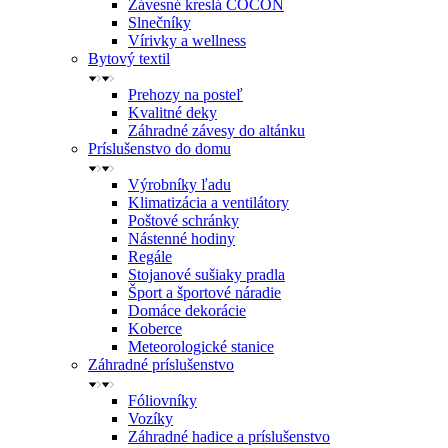
Závesné kreslá COCON
Slnečníky
Vírivky a wellness
Bytový textil
Prehozy na posteľ
Kvalitné deky
Záhradné závesy do altánku
Príslušenstvo do domu
Výrobníky ľadu
Klimatizácia a ventilátory
Poštové schránky
Nástenné hodiny
Regále
Stojanové sušiaky pradla
Šport a športové náradie
Domáce dekorácie
Koberce
Meteorologické stanice
Záhradné príslušenstvo
Fóliovníky
Vozíky
Záhradné hadice a príslušenstvo