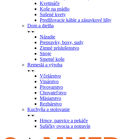
Kvetináče
Koše na prádlo
Sušené kvety
Predlžovacie káble a zásuvkové lišty
Dom a dielňa
Náradie
Prepravky, boxy, sudy
Zimné príslušenstvo
Stroje
Smetné koše
Remeslá a výroba
Včelárstvo
Vinárstvo
Pivovarstvo
Chovateľstvo
Mäsiarstvo
Rezbárstvo
Kuchyňa a stolovanie
Hrnce, panvice a pekáče
Sušičky ovocia a potravín