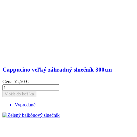
Cappucino veľký záhradný slnečník 300cm
Cena
55,50 €
Vložiť do košíka
Vypredané