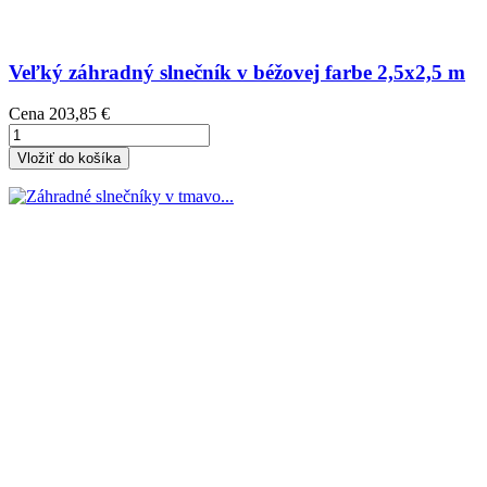
Veľký záhradný slnečník v béžovej farbe 2,5x2,5 m
Cena
203,85 €
Vložiť do košíka