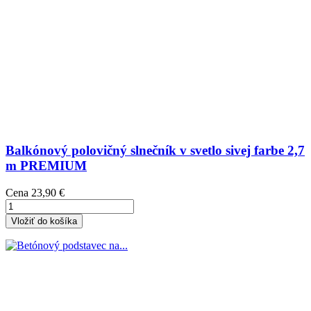
Balkónový polovičný slnečník v svetlo sivej farbe 2,7
m PREMIUM
Cena
23,90 €
Vložiť do košíka