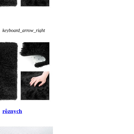
keyboard_arrow_left
keyboard_arrow_right
Čierny
koberec
shaggy v
rôznych
rozmeroch
Cena
17,32 €