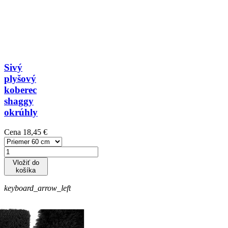
Sivý
plyšový
koberec
shaggy
okrúhly
Cena
18,45 €
Vložiť do
košíka
keyboard_arrow_left
keyboard_arrow_right