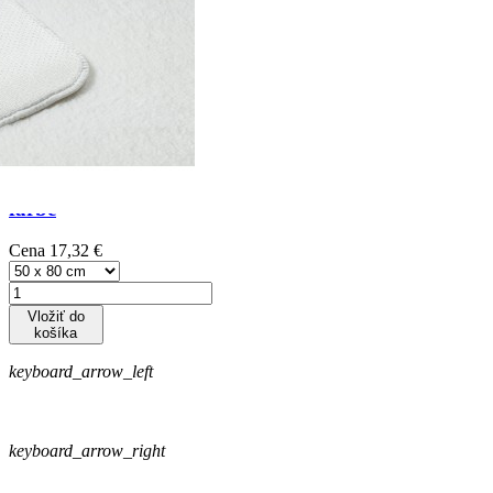
Kvalitný
biely
shaggy
koberec v
bielej
farbe
Cena
17,32 €
Vložiť do
košíka
keyboard_arrow_left
keyboard_arrow_right