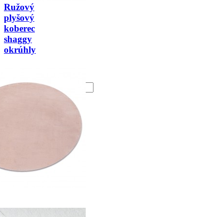
Ružový
plyšový
koberec
shaggy
okrúhly
Cena
18,45 €
Vložiť do
košíka
keyboard_arrow_left
keyboard_arrow_right