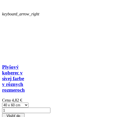
keyboard_arrow_right
Plyšový
koberec v
sivej farbe
v rôznych
rozmeroch
Cena
4,82 €
Vložiť do