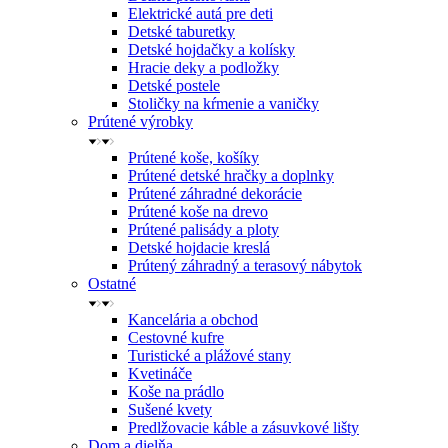
Elektrické autá pre deti
Detské taburetky
Detské hojdačky a kolísky
Hracie deky a podložky
Detské postele
Stoličky na kŕmenie a vaničky
Prútené výrobky
Prútené koše, košíky
Prútené detské hračky a doplnky
Prútené záhradné dekorácie
Prútené koše na drevo
Prútené palisády a ploty
Detské hojdacie kreslá
Prútený záhradný a terasový nábytok
Ostatné
Kancelária a obchod
Cestovné kufre
Turistické a plážové stany
Kvetináče
Koše na prádlo
Sušené kvety
Predlžovacie káble a zásuvkové lišty
Dom a dielňa