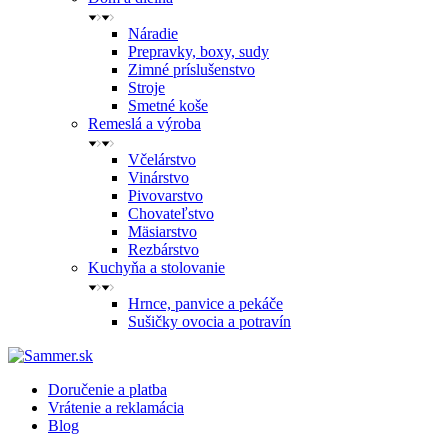
Náradie
Prepravky, boxy, sudy
Zimné príslušenstvo
Stroje
Smetné koše
Remeslá a výroba
Včelárstvo
Vinárstvo
Pivovarstvo
Chovateľstvo
Mäsiarstvo
Rezbárstvo
Kuchyňa a stolovanie
Hrnce, panvice a pekáče
Sušičky ovocia a potravín
Doručenie a platba
Vrátenie a reklamácia
Blog