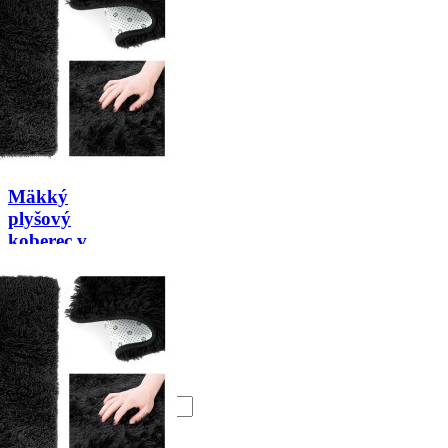
Mäkký
plyšový
koberec v
čiernej
farbe
rôzne
rozmery
Cena
4,82 €
Vložiť do
košíka