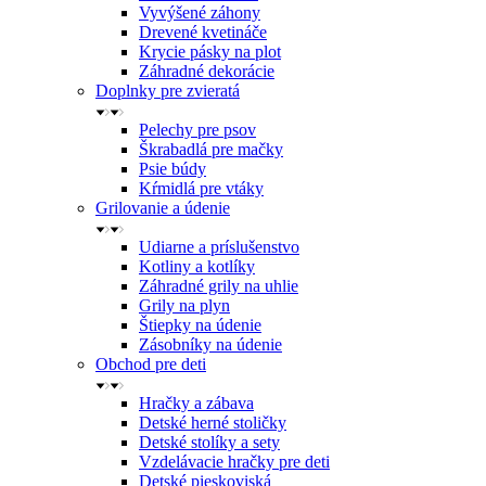
Vyvýšené záhony
Drevené kvetináče
Krycie pásky na plot
Záhradné dekorácie
Doplnky pre zvieratá
Pelechy pre psov
Škrabadlá pre mačky
Psie búdy
Kŕmidlá pre vtáky
Grilovanie a údenie
Udiarne a príslušenstvo
Kotliny a kotlíky
Záhradné grily na uhlie
Grily na plyn
Štiepky na údenie
Zásobníky na údenie
Obchod pre deti
Hračky a zábava
Detské herné stoličky
Detské stolíky a sety
Vzdelávacie hračky pre deti
Detské pieskoviská