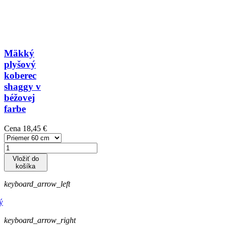
Mäkký
plyšový
koberec
shaggy v
béžovej
farbe
Cena
18,45 €
Vložiť do
košíka
keyboard_arrow_left
keyboard_arrow_right