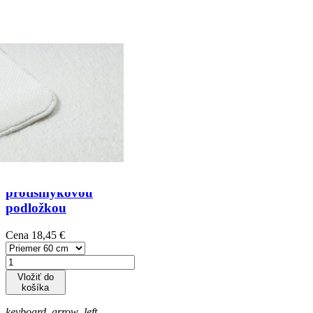
Moderné
shaggy
koberce v
modrej
farbe s
protišmykovou
podložkou
Cena
18,45 €
Vložiť do
košíka
keyboard_arrow_left