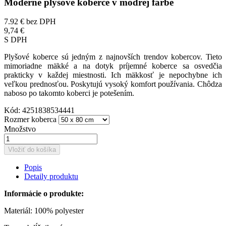
Moderné plyšové koberce v modrej farbe
7.92 €
bez DPH
9,74 €
S DPH
Plyšové koberce sú jedným z najnovších trendov kobercov. Tieto
mimoriadne mäkké a na dotyk príjemné koberce sa osvedčia
prakticky v každej miestnosti. Ich mäkkosť je nepochybne ich
veľkou prednosťou. Poskytujú vysoký komfort používania. Chôdza
naboso po takomto koberci je potešením.
Kód:
4251838534441
Rozmer koberca
Množstvo
Vložiť do košíka
Popis
Detaily produktu
Informácie o produkte:
Materiál: 100% polyester