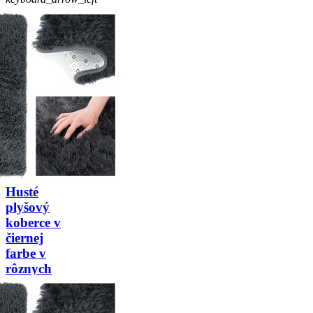
keyboard_arrow_right
Husté
plyšový
koberce v
čiernej
farbe v
rôznych
rozmeroch
Cena
4,82 €