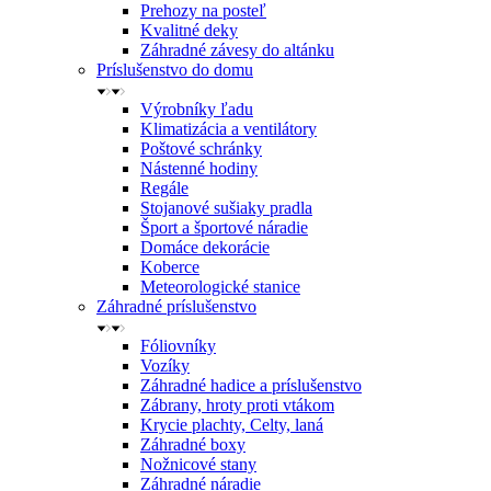
Prehozy na posteľ
Kvalitné deky
Záhradné závesy do altánku
Príslušenstvo do domu
Výrobníky ľadu
Klimatizácia a ventilátory
Poštové schránky
Nástenné hodiny
Regále
Stojanové sušiaky pradla
Šport a športové náradie
Domáce dekorácie
Koberce
Meteorologické stanice
Záhradné príslušenstvo
Fóliovníky
Vozíky
Záhradné hadice a príslušenstvo
Zábrany, hroty proti vtákom
Krycie plachty, Celty, laná
Záhradné boxy
Nožnicové stany
Záhradné náradie