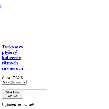
Tyrkysový
plyšový
koberec v
rôznych
rozmeroch
Cena
17,32 €
Vložiť do
košíka
keyboard_arrow_left