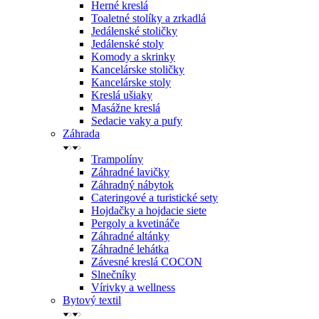
Herné kreslá
Toaletné stolíky a zrkadlá
Jedálenské stoličky
Jedálenské stoly
Komody a skrinky
Kancelárske stoličky
Kancelárske stoly
Kreslá ušiaky
Masážne kreslá
Sedacie vaky a pufy
Záhrada
Trampolíny
Záhradné lavičky
Záhradný nábytok
Cateringové a turistické sety
Hojdačky a hojdacie siete
Pergoly a kvetináče
Záhradné altánky
Záhradné lehátka
Závesné kreslá COCON
Slnečníky
Vírivky a wellness
Bytový textil