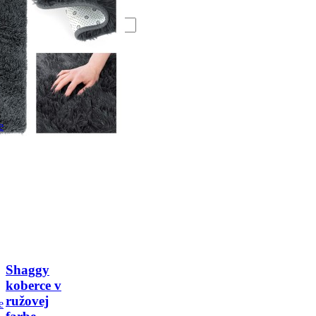
Vložiť do
košíka
keyboard_arrow_left
keyboard_arrow_right
Shaggy
koberce v
ružovej