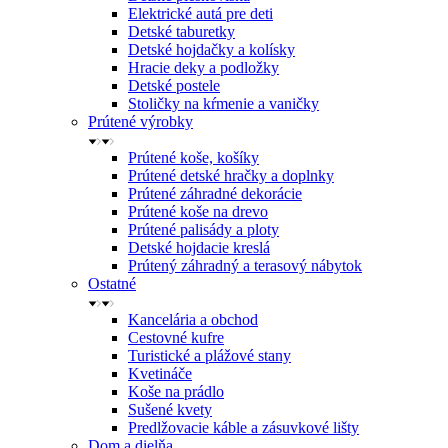
Elektrické autá pre deti
Detské taburetky
Detské hojdačky a kolísky
Hracie deky a podložky
Detské postele
Stoličky na kŕmenie a vaničky
Prútené výrobky
Prútené koše, košíky
Prútené detské hračky a doplnky
Prútené záhradné dekorácie
Prútené koše na drevo
Prútené palisády a ploty
Detské hojdacie kreslá
Prútený záhradný a terasový nábytok
Ostatné
Kancelária a obchod
Cestovné kufre
Turistické a plážové stany
Kvetináče
Koše na prádlo
Sušené kvety
Predlžovacie káble a zásuvkové lišty
Dom a dielňa