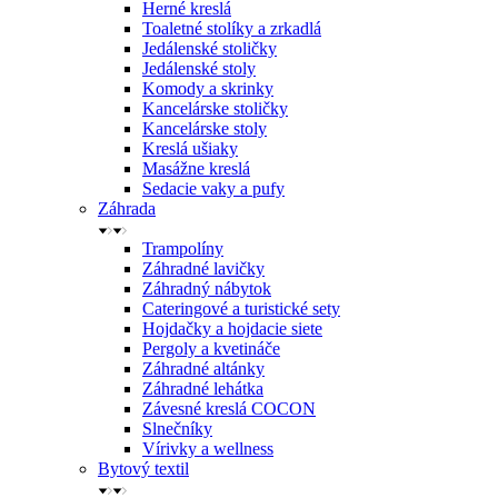
Herné kreslá
Toaletné stolíky a zrkadlá
Jedálenské stoličky
Jedálenské stoly
Komody a skrinky
Kancelárske stoličky
Kancelárske stoly
Kreslá ušiaky
Masážne kreslá
Sedacie vaky a pufy
Záhrada
Trampolíny
Záhradné lavičky
Záhradný nábytok
Cateringové a turistické sety
Hojdačky a hojdacie siete
Pergoly a kvetináče
Záhradné altánky
Záhradné lehátka
Závesné kreslá COCON
Slnečníky
Vírivky a wellness
Bytový textil