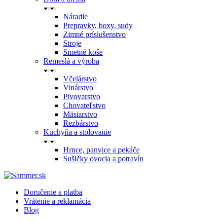
Náradie
Prepravky, boxy, sudy
Zimné príslušenstvo
Stroje
Smetné koše
Remeslá a výroba
Včelárstvo
Vinárstvo
Pivovarstvo
Chovateľstvo
Mäsiarstvo
Rezbárstvo
Kuchyňa a stolovanie
Hrnce, panvice a pekáče
Sušičky ovocia a potravín
Doručenie a platba
Vrátenie a reklamácia
Blog