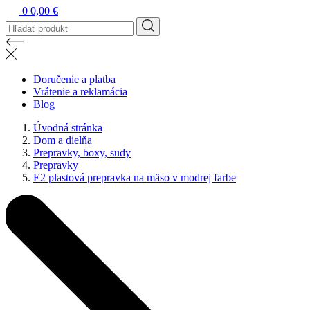
0
0,00 €
Doručenie a platba
Vrátenie a reklamácia
Blog
Úvodná stránka
Dom a dielňa
Prepravky, boxy, sudy
Prepravky
E2 plastová prepravka na mäso v modrej farbe