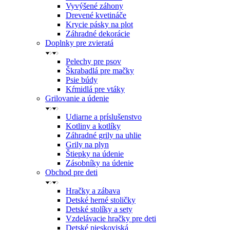
Vyvýšené záhony
Drevené kvetináče
Krycie pásky na plot
Záhradné dekorácie
Doplnky pre zvieratá
Pelechy pre psov
Škrabadlá pre mačky
Psie búdy
Kŕmidlá pre vtáky
Grilovanie a údenie
Udiarne a príslušenstvo
Kotliny a kotlíky
Záhradné grily na uhlie
Grily na plyn
Štiepky na údenie
Zásobníky na údenie
Obchod pre deti
Hračky a zábava
Detské herné stoličky
Detské stolíky a sety
Vzdelávacie hračky pre deti
Detské pieskoviská