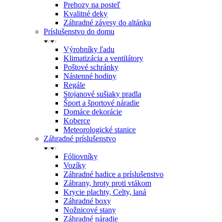
Prehozy na posteľ
Kvalitné deky
Záhradné závesy do altánku
Príslušenstvo do domu
Výrobníky ľadu
Klimatizácia a ventilátory
Poštové schránky
Nástenné hodiny
Regále
Stojanové sušiaky pradla
Šport a športové náradie
Domáce dekorácie
Koberce
Meteorologické stanice
Záhradné príslušenstvo
Fóliovníky
Vozíky
Záhradné hadice a príslušenstvo
Zábrany, hroty proti vtákom
Krycie plachty, Celty, laná
Záhradné boxy
Nožnicové stany
Záhradné náradie