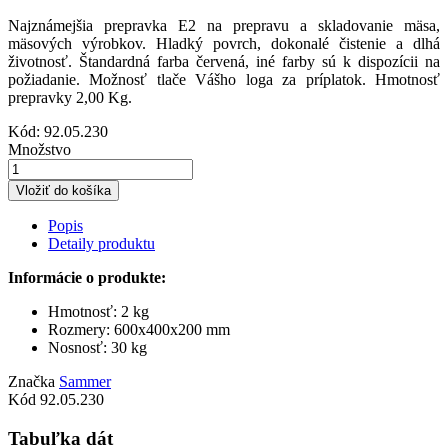
Najznámejšia prepravka E2 na prepravu a skladovanie mäsa,
mäsových výrobkov. Hladký povrch, dokonalé čistenie a dlhá
životnosť. Štandardná farba červená, iné farby sú k dispozícii na
požiadanie. Možnosť tlače Vášho loga za príplatok. Hmotnosť
prepravky 2,00 Kg.
Kód:
92.05.230
Množstvo
Vložiť do košíka
Popis
Detaily produktu
Informácie o produkte:
Hmotnosť:
2 kg
Rozmery: 600x400x200 mm
Nosnosť: 30 kg
Značka
Sammer
Kód
92.05.230
Tabuľka dát