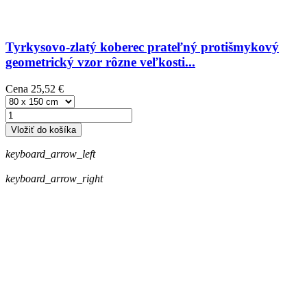
Tyrkysovo-zlatý koberec prateľný protišmykový
geometrický vzor rôzne veľkosti...
Cena
25,52 €
Vložiť do košíka
keyboard_arrow_left
keyboard_arrow_right