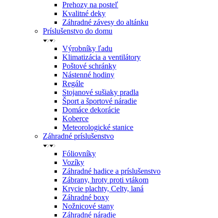
Prehozy na posteľ
Kvalitné deky
Záhradné závesy do altánku
Príslušenstvo do domu
Výrobníky ľadu
Klimatizácia a ventilátory
Poštové schránky
Nástenné hodiny
Regále
Stojanové sušiaky pradla
Šport a športové náradie
Domáce dekorácie
Koberce
Meteorologické stanice
Záhradné príslušenstvo
Fóliovníky
Vozíky
Záhradné hadice a príslušenstvo
Zábrany, hroty proti vtákom
Krycie plachty, Celty, laná
Záhradné boxy
Nožnicové stany
Záhradné náradie