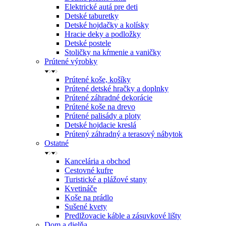
Elektrické autá pre deti
Detské taburetky
Detské hojdačky a kolísky
Hracie deky a podložky
Detské postele
Stoličky na kŕmenie a vaničky
Prútené výrobky
Prútené koše, košíky
Prútené detské hračky a doplnky
Prútené záhradné dekorácie
Prútené koše na drevo
Prútené palisády a ploty
Detské hojdacie kreslá
Prútený záhradný a terasový nábytok
Ostatné
Kancelária a obchod
Cestovné kufre
Turistické a plážové stany
Kvetináče
Koše na prádlo
Sušené kvety
Predlžovacie káble a zásuvkové lišty
Dom a dielňa