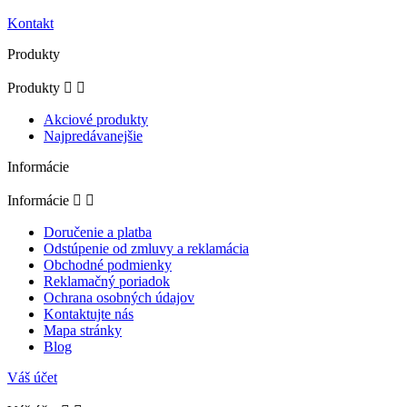
Kontakt
Produkty
Produkty


Akciové produkty
Najpredávanejšie
Informácie
Informácie


Doručenie a platba
Odstúpenie od zmluvy a reklamácia
Obchodné podmienky
Reklamačný poriadok
Ochrana osobných údajov
Kontaktujte nás
Mapa stránky
Blog
Váš účet