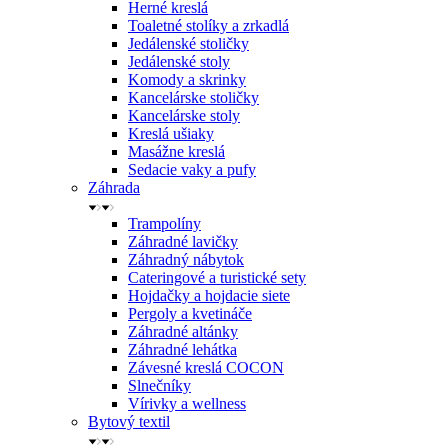
Herné kreslá
Toaletné stolíky a zrkadlá
Jedálenské stoličky
Jedálenské stoly
Komody a skrinky
Kancelárske stoličky
Kancelárske stoly
Kreslá ušiaky
Masážne kreslá
Sedacie vaky a pufy
Záhrada
Trampolíny
Záhradné lavičky
Záhradný nábytok
Cateringové a turistické sety
Hojdačky a hojdacie siete
Pergoly a kvetináče
Záhradné altánky
Záhradné lehátka
Závesné kreslá COCON
Slnečníky
Vírivky a wellness
Bytový textil