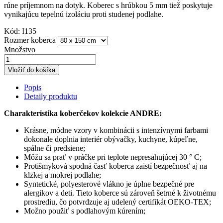
rúne príjemnom na dotyk. Koberec s hrúbkou 5 mm tiež poskytuje
vynikajúcu tepelnú izoláciu proti studenej podlahe.
Kód:
I135
Rozmer koberca
Množstvo
Vložiť do košíka
Popis
Detaily produktu
Charakteristika koberčekov kolekcie ANDRE:
Krásne, módne vzory v kombinácii s intenzívnymi farbami
dokonale doplnia interiér obývačky, kuchyne, kúpeľne,
spálne či predsiene;
Môžu sa prať v práčke pri teplote nepresahujúcej 30 ° C;
Protišmyková spodná časť koberca zaistí bezpečnosť aj na
klzkej a mokrej podlahe;
Syntetické, polyesterové vlákno je úplne bezpečné pre
alergikov a deti. Tieto koberce sú zároveň šetrné k životnému
prostrediu, čo potvrdzuje aj udelený certifikát OEKO-TEX;
Možno použiť s podlahovým kúrením;