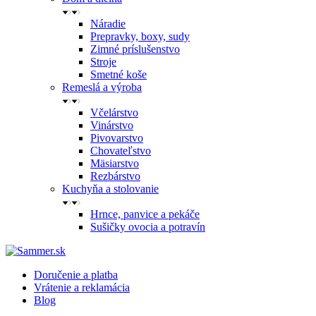
Náradie
Prepravky, boxy, sudy
Zimné príslušenstvo
Stroje
Smetné koše
Remeslá a výroba
Včelárstvo
Vinárstvo
Pivovarstvo
Chovateľstvo
Mäsiarstvo
Rezbárstvo
Kuchyňa a stolovanie
Hrnce, panvice a pekáče
Sušičky ovocia a potravín
Doručenie a platba
Vrátenie a reklamácia
Blog