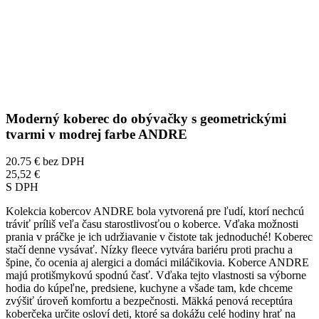
Moderný koberec do obývačky s geometrickými
tvarmi v modrej farbe ANDRE
20.75 €
bez DPH
25,52 €
S DPH
Kolekcia kobercov ANDRE bola vytvorená pre ľudí, ktorí nechcú
tráviť príliš veľa času starostlivosťou o koberce. Vďaka možnosti
prania v práčke je ich udržiavanie v čistote tak jednoduché! Koberec
stačí denne vysávať. Nízky fleece vytvára bariéru proti prachu a
špine, čo ocenia aj alergici a domáci miláčikovia. Koberce ANDRE
majú protišmykovú spodnú časť. Vďaka tejto vlastnosti sa výborne
hodia do kúpeľne, predsiene, kuchyne a všade tam, kde chceme
zvýšiť úroveň komfortu a bezpečnosti. Mäkká penová receptúra
koberčeka určite osloví deti, ktoré sa dokážu celé hodiny hrať na