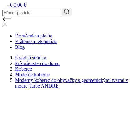
0
0,00 €
Doručenie a platba
Vrátenie a reklamácia
Blog
Úvodná stránka
Príslušenstvo do domu
Koberce
Moderné koberce
Moderný koberec do obývačky s geometrickými tvarmi v
modrej farbe ANDRE