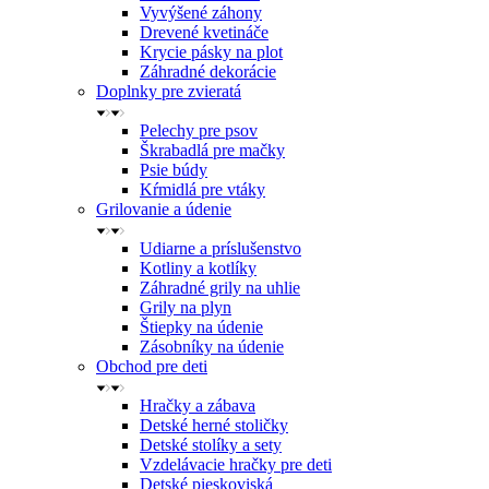
Vyvýšené záhony
Drevené kvetináče
Krycie pásky na plot
Záhradné dekorácie
Doplnky pre zvieratá
Pelechy pre psov
Škrabadlá pre mačky
Psie búdy
Kŕmidlá pre vtáky
Grilovanie a údenie
Udiarne a príslušenstvo
Kotliny a kotlíky
Záhradné grily na uhlie
Grily na plyn
Štiepky na údenie
Zásobníky na údenie
Obchod pre deti
Hračky a zábava
Detské herné stoličky
Detské stolíky a sety
Vzdelávacie hračky pre deti
Detské pieskoviská