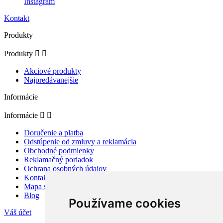
Instagram
Kontakt
Produkty
Produkty


Akciové produkty
Najpredávanejšie
Informácie
Informácie


Doručenie a platba
Odstúpenie od zmluvy a reklamácia
Obchodné podmienky
Reklamačný poriadok
Ochrana osobných údajov
Kontaktujte nás
Mapa stránky
Blog
Používame cookies
Váš účet