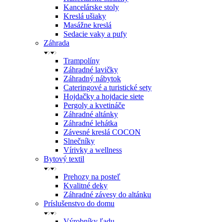
Kancelárske stoly
Kreslá ušiaky
Masážne kreslá
Sedacie vaky a pufy
Záhrada
Trampolíny
Záhradné lavičky
Záhradný nábytok
Cateringové a turistické sety
Hojdačky a hojdacie siete
Pergoly a kvetináče
Záhradné altánky
Záhradné lehátka
Závesné kreslá COCON
Slnečníky
Vírivky a wellness
Bytový textil
Prehozy na posteľ
Kvalitné deky
Záhradné závesy do altánku
Príslušenstvo do domu
Výrobníky ľadu