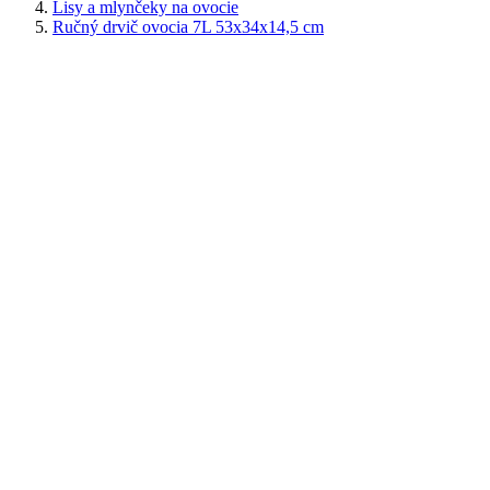
Lisy a mlynčeky na ovocie
Ručný drvič ovocia 7L 53x34x14,5 cm