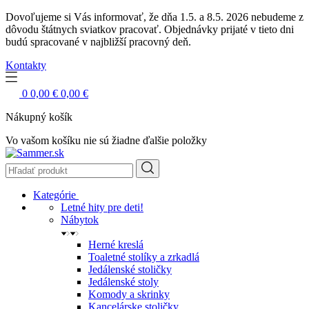
Dovoľujeme si Vás informovať, že dňa 1.5. a 8.5. 2026 nebudeme z
dôvodu štátnych sviatkov pracovať. Objednávky prijaté v tieto dni
budú spracované v najbližší pracovný deň.
Kontakty
0
0,00 €
0,00 €
Nákupný košík
Vo vašom košíku nie sú žiadne ďalšie položky
Kategórie
Letné hity pre deti!
Nábytok
Herné kreslá
Toaletné stolíky a zrkadlá
Jedálenské stoličky
Jedálenské stoly
Komody a skrinky
Kancelárske stoličky