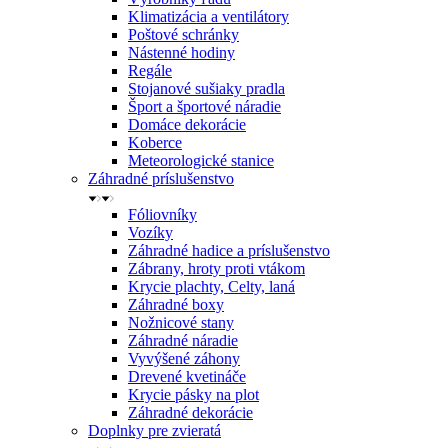
Klimatizácia a ventilátory
Poštové schránky
Nástenné hodiny
Regále
Stojanové sušiaky pradla
Šport a športové náradie
Domáce dekorácie
Koberce
Meteorologické stanice
Záhradné príslušenstvo
Fóliovníky
Vozíky
Záhradné hadice a príslušenstvo
Zábrany, hroty proti vtákom
Krycie plachty, Celty, laná
Záhradné boxy
Nožnicové stany
Záhradné náradie
Vyvýšené záhony
Drevené kvetináče
Krycie pásky na plot
Záhradné dekorácie
Doplnky pre zvieratá