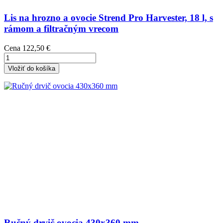
Lis na hrozno a ovocie Strend Pro Harvester, 18 l, s
rámom a filtračným vrecom
Cena
122,50 €
Vložiť do košíka
Ručný drvič ovocia 430x360 mm