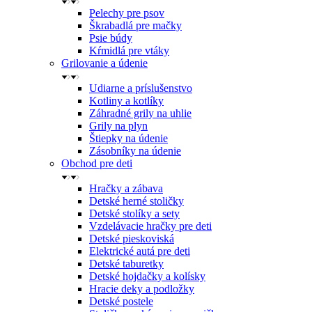
Pelechy pre psov
Škrabadlá pre mačky
Psie búdy
Kŕmidlá pre vtáky
Grilovanie a údenie
Udiarne a príslušenstvo
Kotliny a kotlíky
Záhradné grily na uhlie
Grily na plyn
Štiepky na údenie
Zásobníky na údenie
Obchod pre deti
Hračky a zábava
Detské herné stoličky
Detské stolíky a sety
Vzdelávacie hračky pre deti
Detské pieskoviská
Elektrické autá pre deti
Detské taburetky
Detské hojdačky a kolísky
Hracie deky a podložky
Detské postele