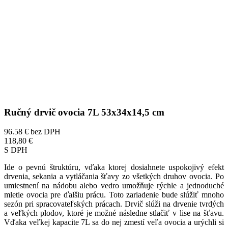
Ručný drvič ovocia 7L 53x34x14,5 cm
96.58 €
bez DPH
118,80 €
S DPH
Ide o pevnú štruktúru, vďaka ktorej dosiahnete uspokojivý efekt
drvenia, sekania a vytláčania šťavy zo všetkých druhov ovocia. Po
umiestnení na nádobu alebo vedro umožňuje rýchle a jednoduché
mletie ovocia pre ďalšiu prácu. Toto zariadenie bude slúžiť mnoho
sezón pri spracovateľských prácach. Drvič slúži na drvenie tvrdých
a veľkých plodov, ktoré je možné následne stlačiť v lise na šťavu.
Vďaka veľkej kapacite 7L sa do nej zmestí veľa ovocia a urýchli si