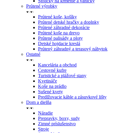
Stoličky na kŕmenie a vaničky
Prútené výrobky
Prútené koše, košíky
Prútené detské hračky a doplnky
Prútené záhradné dekorácie
Prútené koše na drevo
Prútené palisády a ploty
Detské hojdacie kreslá
Prútený záhradný a terasový nábytok
Ostatné
Kancelária a obchod
Cestovné kufre
Turistické a plážové stany
Kvetináče
Koše na prádlo
Sušené kvety
Predlžovacie káble a zásuvkové lišty
Dom a dielňa
Náradie
Prepravky, boxy, sudy
Zimné príslušenstvo
Stroje