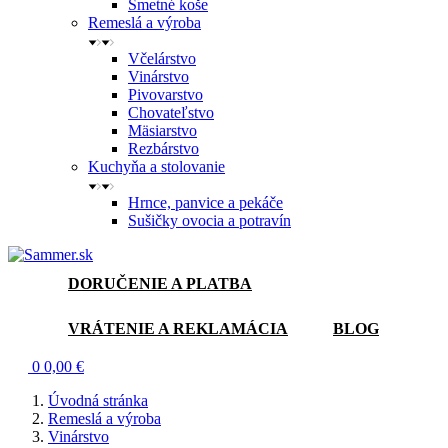
Smetné koše
Remeslá a výroba
Včelárstvo
Vinárstvo
Pivovarstvo
Chovateľstvo
Mäsiarstvo
Rezbárstvo
Kuchyňa a stolovanie
Hrnce, panvice a pekáče
Sušičky ovocia a potravín
DORUČENIE A PLATBA
VRÁTENIE A REKLAMÁCIA
BLOG
0
0,00 €
Úvodná stránka
Remeslá a výroba
Vinárstvo