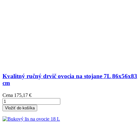
Kvalitný ručný drvič ovocia na stojane 7L 86x56x83
cm
Cena
175,17 €
Vložiť do košíka