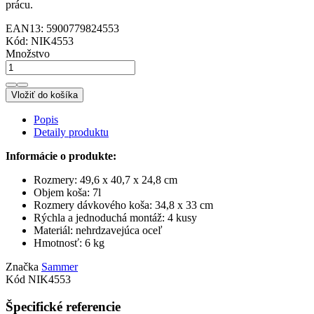
prácu.
EAN13:
5900779824553
Kód:
NIK4553
Množstvo
Vložiť do košíka
Popis
Detaily produktu
Informácie o produkte:
Rozmery: 49,6 x 40,7 x 24,8 cm
Objem koša: 7l
Rozmery dávkového koša: 34,8 x 33 cm
Rýchla a jednoduchá montáž: 4 kusy
Materiál: nehrdzavejúca oceľ
Hmotnosť: 6 kg
Značka
Sammer
Kód
NIK4553
Špecifické referencie