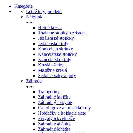
Kategórie
Letné hity pre deti!
Nábytok
Herné kreslá
Toaletné stolíky a zrkadlá
Jedálenské stoličky
Jedálenské stoly
Komody a skrinky
Kancelárske stoličky
Kancelárske stoly
Kreslá ušiaky
Masážne kreslá
Sedacie vaky a pufy
Záhrada
Trampolíny
Záhradné lavičky
Záhradný nábytok
Cateringové a turistické sety
Hojdačky a hojdacie siete
Pergoly a kvetináče
Záhradné altánky
Záhradné lehátka