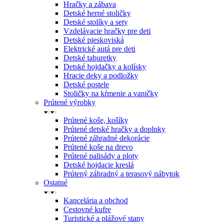
Hračky a zábava
Detské herné stoličky
Detské stolíky a sety
Vzdelávacie hračky pre deti
Detské pieskoviská
Elektrické autá pre deti
Detské taburetky
Detské hojdačky a kolísky
Hracie deky a podložky
Detské postele
Stoličky na kŕmenie a vaničky
Prútené výrobky
Prútené koše, košíky
Prútené detské hračky a doplnky
Prútené záhradné dekorácie
Prútené koše na drevo
Prútené palisády a ploty
Detské hojdacie kreslá
Prútený záhradný a terasový nábytok
Ostatné
Kancelária a obchod
Cestovné kufre
Turistické a plážové stany