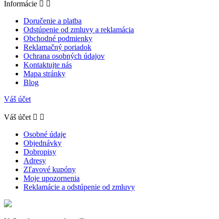
Informácie


Doručenie a platba
Odstúpenie od zmluvy a reklamácia
Obchodné podmienky
Reklamačný poriadok
Ochrana osobných údajov
Kontaktujte nás
Mapa stránky
Blog
Váš účet
Váš účet


Osobné údaje
Objednávky
Dobropisy
Adresy
Zľavové kupóny
Moje upozornenia
Reklamácie a odstúpenie od zmluvy