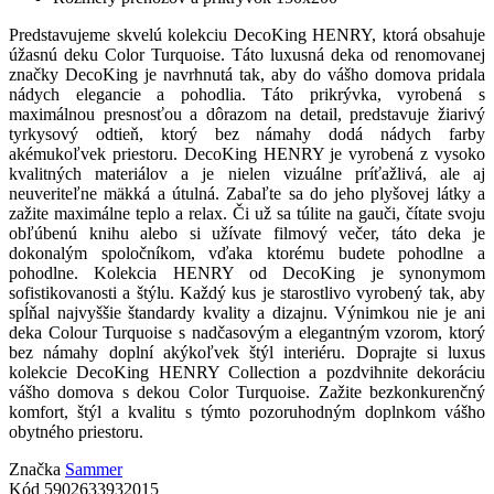
Predstavujeme skvelú kolekciu DecoKing HENRY, ktorá obsahuje
úžasnú deku Color Turquoise. Táto luxusná deka od renomovanej
značky DecoKing je navrhnutá tak, aby do vášho domova pridala
nádych elegancie a pohodlia. Táto prikrývka, vyrobená s
maximálnou presnosťou a dôrazom na detail, predstavuje žiarivý
tyrkysový odtieň, ktorý bez námahy dodá nádych farby
akémukoľvek priestoru. DecoKing HENRY je vyrobená z vysoko
kvalitných materiálov a je nielen vizuálne príťažlivá, ale aj
neuveriteľne mäkká a útulná. Zabaľte sa do jeho plyšovej látky a
zažite maximálne teplo a relax. Či už sa túlite na gauči, čítate svoju
obľúbenú knihu alebo si užívate filmový večer, táto deka je
dokonalým spoločníkom, vďaka ktorému budete pohodlne a
pohodlne. Kolekcia HENRY od DecoKing je synonymom
sofistikovanosti a štýlu. Každý kus je starostlivo vyrobený tak, aby
spĺňal najvyššie štandardy kvality a dizajnu. Výnimkou nie je ani
deka Colour Turquoise s nadčasovým a elegantným vzorom, ktorý
bez námahy doplní akýkoľvek štýl interiéru. Doprajte si luxus
kolekcie DecoKing HENRY Collection a pozdvihnite dekoráciu
vášho domova s ​​dekou Color Turquoise. Zažite bezkonkurenčný
komfort, štýl a kvalitu s týmto pozoruhodným doplnkom vášho
obytného priestoru.
Značka
Sammer
Kód
5902633932015