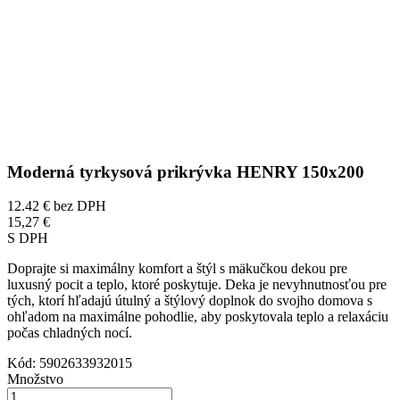
Moderná tyrkysová prikrývka HENRY 150x200
12.42 €
bez DPH
15,27 €
S DPH
Doprajte si maximálny komfort a štýl s mäkučkou dekou pre
luxusný pocit a teplo, ktoré poskytuje. Deka je nevyhnutnosťou pre
tých, ktorí hľadajú útulný a štýlový doplnok do svojho domova s
ohľadom na maximálne pohodlie, aby poskytovala teplo a relaxáciu
počas chladných nocí.
Kód:
5902633932015
Množstvo