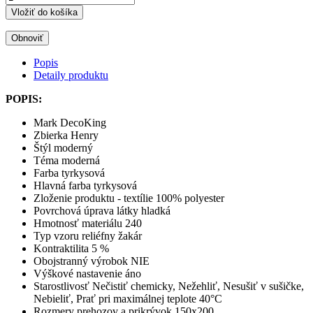
Vložiť do košíka
Popis
Detaily produktu
POPIS:
Mark DecoKing
Zbierka Henry
Štýl moderný
Téma moderná
Farba tyrkysová
Hlavná farba tyrkysová
Zloženie produktu - textílie 100% polyester
Povrchová úprava látky hladká
Hmotnosť materiálu 240
Typ vzoru reliéfny žakár
Kontraktilita 5 %
Obojstranný výrobok NIE
Výškové nastavenie áno
Starostlivosť Nečistiť chemicky, Nežehliť, Nesušiť v sušičke,
Nebieliť, Prať pri maximálnej teplote 40°C
Rozmery prehozov a prikrývok 150x200