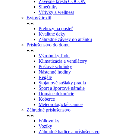
Závesné kreslá COCON
Slnečníky
Vírivky a wellness
Bytový textil
Prehozy na posteľ
Kvalitné deky
Záhradné závesy do altánku
Príslušenstvo do domu
Výrobníky ľadu
Klimatizácia a ventilátory
Poštové schránky
Nástenné hodiny
Regále
Stojanové sušiaky pradla
Šport a športové náradie
Domáce dekorácie
Koberce
Meteorologické stanice
Záhradné príslušenstvo
Fóliovníky
Vozíky
Záhradné hadice a príslušenstvo