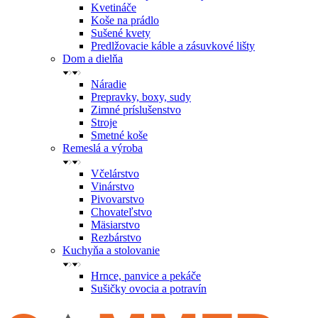
Kvetináče
Koše na prádlo
Sušené kvety
Predlžovacie káble a zásuvkové lišty
Dom a dielňa
Náradie
Prepravky, boxy, sudy
Zimné príslušenstvo
Stroje
Smetné koše
Remeslá a výroba
Včelárstvo
Vinárstvo
Pivovarstvo
Chovateľstvo
Mäsiarstvo
Rezbárstvo
Kuchyňa a stolovanie
Hrnce, panvice a pekáče
Sušičky ovocia a potravín