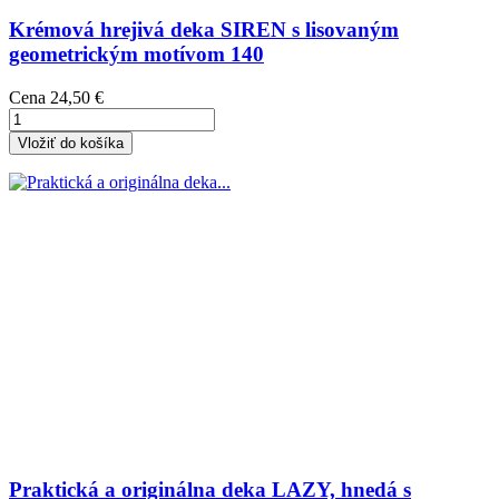
Krémová hrejivá deka SIREN s lisovaným
geometrickým motívom 140
Cena
24,50 €
Vložiť do košíka
Praktická a originálna deka LAZY, hnedá s