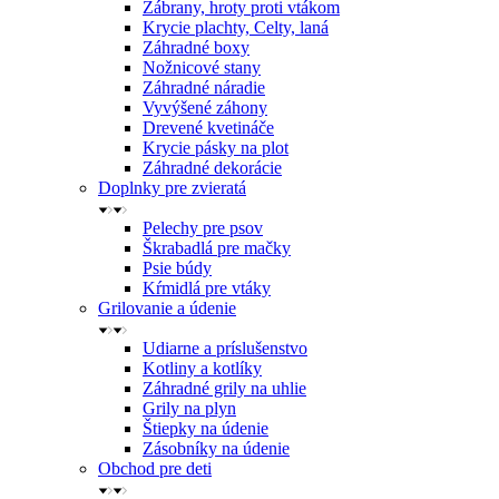
Zábrany, hroty proti vtákom
Krycie plachty, Celty, laná
Záhradné boxy
Nožnicové stany
Záhradné náradie
Vyvýšené záhony
Drevené kvetináče
Krycie pásky na plot
Záhradné dekorácie
Doplnky pre zvieratá
Pelechy pre psov
Škrabadlá pre mačky
Psie búdy
Kŕmidlá pre vtáky
Grilovanie a údenie
Udiarne a príslušenstvo
Kotliny a kotlíky
Záhradné grily na uhlie
Grily na plyn
Štiepky na údenie
Zásobníky na údenie
Obchod pre deti