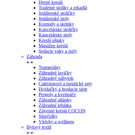
Herné kreslá
Toaletné stolíky a zrkadlá
Jedálenské stoličky
Jedálenské stoly
Komody a skrinky
Kancelárske stoličky
Kancelárske stoly
Kreslá ušiaky
Masážne kreslá
Sedacie vaky a pufy
Záhrada
Trampolíny
Záhradné lavičky
Záhradný nábytok
Cateringové a turistické sety
Hojdačky a hojdacie siete
Pergoly a kvetináče
Záhradné altánky
Záhradné lehátka
Závesné kreslá COCON
Slnečníky
Vírivky a wellness
Bytový textil