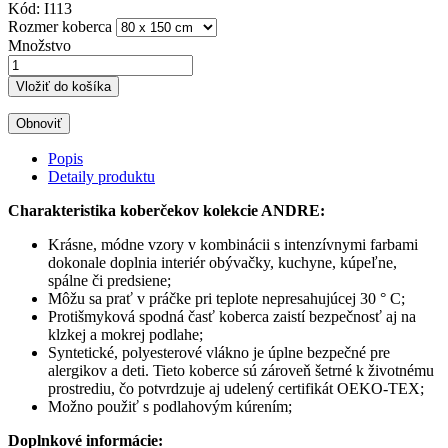
Kód:
I113
Rozmer koberca
Množstvo
Vložiť do košíka
Popis
Detaily produktu
Charakteristika koberčekov kolekcie ANDRE:
Krásne, módne vzory v kombinácii s intenzívnymi farbami
dokonale doplnia interiér obývačky, kuchyne, kúpeľne,
spálne či predsiene;
Môžu sa prať v práčke pri teplote nepresahujúcej 30 ° C;
Protišmyková spodná časť koberca zaistí bezpečnosť aj na
klzkej a mokrej podlahe;
Syntetické, polyesterové vlákno je úplne bezpečné pre
alergikov a deti. Tieto koberce sú zároveň šetrné k životnému
prostrediu, čo potvrdzuje aj udelený certifikát OEKO-TEX;
Možno použiť s podlahovým kúrením;
Doplnkové informácie: