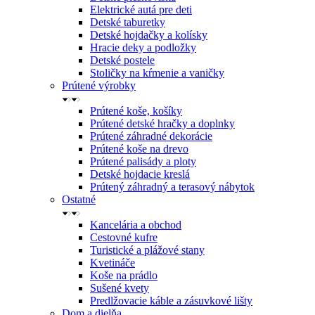
Elektrické autá pre deti
Detské taburetky
Detské hojdačky a kolísky
Hracie deky a podložky
Detské postele
Stoličky na kŕmenie a vaničky
Prútené výrobky
Prútené koše, košíky
Prútené detské hračky a doplnky
Prútené záhradné dekorácie
Prútené koše na drevo
Prútené palisády a ploty
Detské hojdacie kreslá
Prútený záhradný a terasový nábytok
Ostatné
Kancelária a obchod
Cestovné kufre
Turistické a plážové stany
Kvetináče
Koše na prádlo
Sušené kvety
Predlžovacie káble a zásuvkové lišty
Dom a dielňa