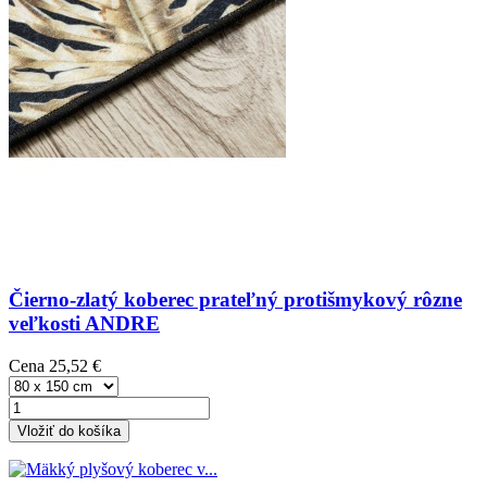
Čierno-zlatý koberec prateľný protišmykový rôzne
veľkosti ANDRE
Cena
25,52 €
Vložiť do košíka