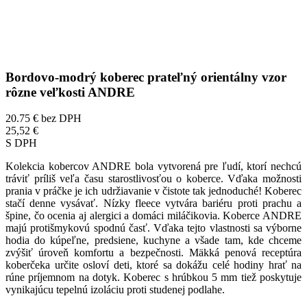
Bordovo-modrý koberec prateľný orientálny vzor
rôzne veľkosti ANDRE
20.75 €
bez DPH
25,52 €
S DPH
Kolekcia kobercov ANDRE bola vytvorená pre ľudí, ktorí nechcú
tráviť príliš veľa času starostlivosťou o koberce. Vďaka možnosti
prania v práčke je ich udržiavanie v čistote tak jednoduché! Koberec
stačí denne vysávať. Nízky fleece vytvára bariéru proti prachu a
špine, čo ocenia aj alergici a domáci miláčikovia. Koberce ANDRE
majú protišmykovú spodnú časť. Vďaka tejto vlastnosti sa výborne
hodia do kúpeľne, predsiene, kuchyne a všade tam, kde chceme
zvýšiť úroveň komfortu a bezpečnosti. Mäkká penová receptúra
koberčeka určite osloví deti, ktoré sa dokážu celé hodiny hrať na
rúne príjemnom na dotyk. Koberec s hrúbkou 5 mm tiež poskytuje
vynikajúcu tepelnú izoláciu proti studenej podlahe.