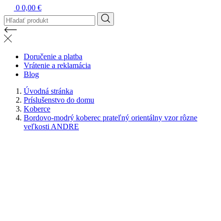
0
0,00 €
Doručenie a platba
Vrátenie a reklamácia
Blog
Úvodná stránka
Príslušenstvo do domu
Koberce
Bordovo-modrý koberec prateľný orientálny vzor rôzne
veľkosti ANDRE