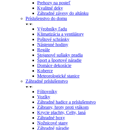
Prehozy na posteľ
Kvalitné deky
Záhradné závesy do altánku
Príslušenstvo do domu
Výrobníky ľadu
Klimatizácia a ventilátory
Poštové schránky
Nástenné hodiny
Regále
Stojanové sušiaky pradla
Šport a športové náradie
Domáce dekorácie
Koberce
Meteorologické stanice
Záhradné príslušenstvo
Fóliovníky
Vozíky
Záhradné hadice a príslušenstvo
Zábrany, hroty proti vtákom
Krycie plachty, Celty, laná
Záhradné boxy
Nožnicové stany
Záhradné náradie