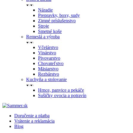
Náradie
Prepravky, boxy, sudy
Zimné príslušenstvo
Stroje
Smetné koše
Remeslá a výroba
Včelárstvo
Vinárstvo
Pivovarstvo
Chovateľstvo
Mäsiarstvo
Rezbárstvo
Kuchyňa a stolovanie
Hrnce, panvice a pekáče
Sušičky ovocia a potravín
Doručenie a platba
Vrátenie a reklamácia
Blog