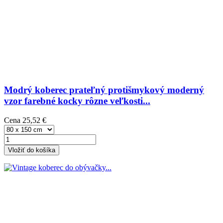
Modrý koberec prateľný protišmykový moderný
vzor farebné kocky rôzne veľkosti...
Cena
25,52 €
Vložiť do košíka