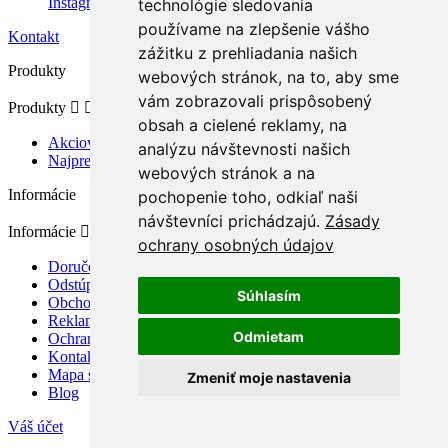
Instagram
technológie sledovania
používame na zlepšenie vášho
Kontakt
zážitku z prehliadania našich
Produkty
webových stránok, na to, aby sme
vám zobrazovali prispôsobený
Produkty


obsah a cielené reklamy, na
Akciové produkty
analýzu návštevnosti našich
Najpredávanejšie
webových stránok a na
Informácie
pochopenie toho, odkiaľ naši
návštevníci prichádzajú.
Zásady
Informácie


ochrany osobných údajov
Doručenie a platba
Odstúpenie od zmluvy a reklamácia
Súhlasím
Obchodné podmienky
Reklamačný poriadok
Odmietam
Ochrana osobných údajov
Kontaktujte nás
Mapa stránky
Zmeniť moje nastavenia
Blog
Váš účet