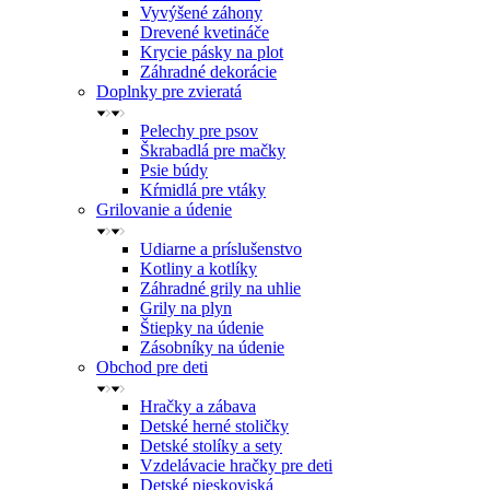
Vyvýšené záhony
Drevené kvetináče
Krycie pásky na plot
Záhradné dekorácie
Doplnky pre zvieratá
Pelechy pre psov
Škrabadlá pre mačky
Psie búdy
Kŕmidlá pre vtáky
Grilovanie a údenie
Udiarne a príslušenstvo
Kotliny a kotlíky
Záhradné grily na uhlie
Grily na plyn
Štiepky na údenie
Zásobníky na údenie
Obchod pre deti
Hračky a zábava
Detské herné stoličky
Detské stolíky a sety
Vzdelávacie hračky pre deti
Detské pieskoviská