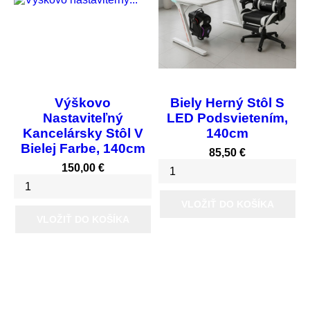
Výškovo
Biely Herný Stôl S
Nastaviteľný
LED Podsvietením,
Kancelársky Stôl V
140cm
Bielej Farbe, 140cm
Cena
85,50 €
Cena
150,00 €
VLOŽIŤ DO KOŠÍKA
VLOŽIŤ DO KOŠÍKA