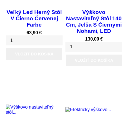
Veľký Led Herný Stôl
Výškovo
V Čierno Červenej
Nastaviteľný Stôl 140
Farbe
Cm, Jelša S Čiernymi
Nohami, LED
Cena
63,90 €
Cena
130,00 €
VLOŽIŤ DO KOŠÍKA
VLOŽIŤ DO KOŠÍKA