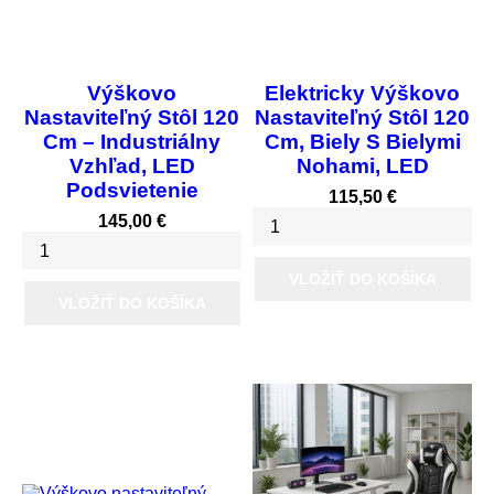
Výškovo
Elektricky Výškovo
Nastaviteľný Stôl 120
Nastaviteľný Stôl 120
Cm – Industriálny
Cm, Biely S Bielymi
Vzhľad, LED
Nohami, LED
Podsvietenie
Cena
115,50 €
Cena
145,00 €
VLOŽIŤ DO KOŠÍKA
VLOŽIŤ DO KOŠÍKA