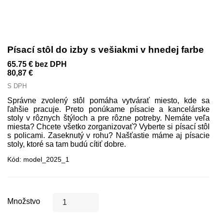
Písací stôl do izby s vešiakmi v hnedej farbe
65.75 €
bez DPH
80,87 €
S DPH
Správne zvolený stôl pomáha vytvárať miesto, kde sa
ľahšie pracuje. Preto ponúkame písacie a kancelárske
stoly v rôznych štýloch a pre rôzne potreby. Nemáte veľa
miesta? Chcete všetko zorganizovať? Vyberte si písací stôl
s policami. Zaseknutý v rohu? Našťastie máme aj písacie
stoly, ktoré sa tam budú cítiť dobre.
Kód:
model_2025_1
Množstvo