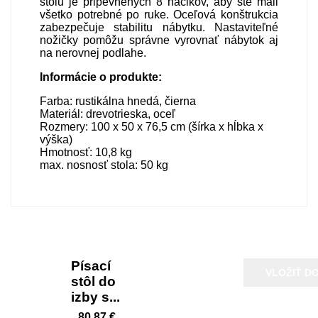
stolu je pripevnených 8 háčikov, aby ste mali
všetko potrebné po ruke. Oceľová konštrukcia
zabezpečuje stabilitu nábytku. Nastaviteľné
nožičky pomôžu správne vyrovnať nábytok aj
na nerovnej podlahe.
Informácie o produkte:
Farba: rustikálna hnedá, čierna
Materiál: drevotrieska, oceľ
Rozmery: 100 x 50 x 76,5 cm (šírka x hĺbka x
výška)
Hmotnosť: 10,8 kg
max. nosnosť stola: 50 kg
Písací
VLOŽIŤ D
stôl do
izby s...
80,87 €