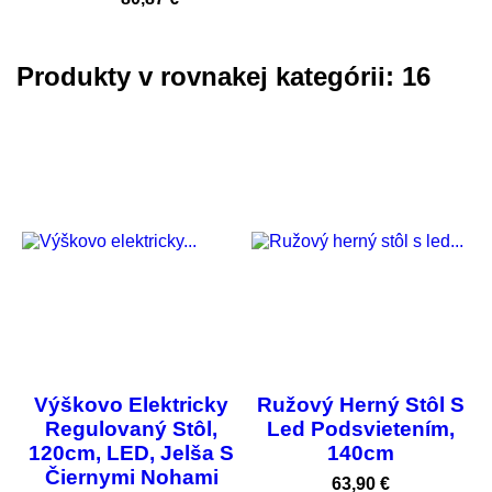
Produkty v rovnakej kategórii: 16
Výškovo Elektricky
Ružový Herný Stôl S
Regulovaný Stôl,
Led Podsvietením,
120cm, LED, Jelša S
140cm
Čiernymi Nohami
Cena
63,90 €