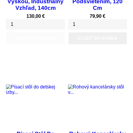
Výškou, Industriálny
Podsvietením, 120
Vzhľad, 140cm
Cm
Cena
Cena
130,00 €
79,90 €
VLOŽIŤ DO KOŠÍKA
VLOŽIŤ DO KOŠÍKA
Vypredané
Vypredané