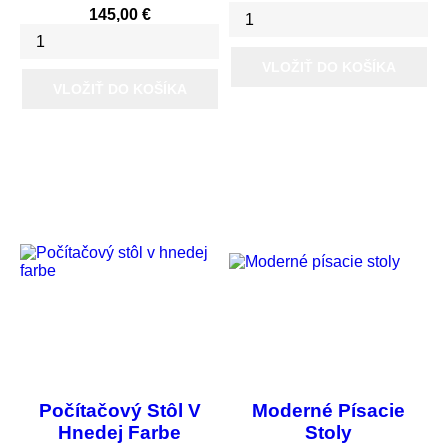
Cena
145,00 €
VLOŽIŤ DO KOŠÍKA
VLOŽIŤ DO KOŠÍKA
Počítačový Stôl V
Moderné Písacie
Hnedej Farbe
Stoly