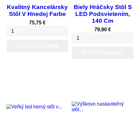
Kvalitný Kancelársky
Biely Hráčsky Stôl S
Stôl V Hnedej Farbe
LED Podsvietením,
140 Cm
Cena
75,75 €
Cena
79,90 €
VLOŽIŤ DO KOŠÍKA
VLOŽIŤ DO KOŠÍKA