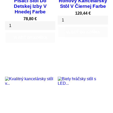
Písací Stôl Do
Rohový Kancelársky
Detskej Izby V
Stôl V Čiernej Farbe
Hnedej Farbe
Cena
120,44 €
Cena
78,80 €
VLOŽIŤ DO KOŠÍKA
VLOŽIŤ DO KOŠÍKA