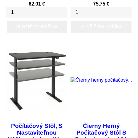
Cena
Cena
62,01 €
75,75 €
VLOŽIŤ DO KOŠÍKA
VLOŽIŤ DO KOŠÍKA
Vypredané
Počítačový Stôl, S
Čierny Herný
Nastaviteľnou
Počítačový Stôl S