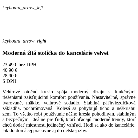
keyboard_arrow_left
keyboard_arrow_right
Moderná žltá stolička do kancelárie velvet
23.49 €
bez DPH
40,90 €
28,90 €
S DPH
Velúrové otočné kreslo spája moderný dizajn s funkčnými
riešeniami zaisťujúcimi komfort používania. Nastaviteľné, správne
tvarované, mäkké, velúrové sedadlo. Stabilná päťhviezdičková
základňa, pochrómovaná. Kolesá sa pohybujú ticho a neškriabu
zem. To všetko robí používanie nášho kresla pohodlným, stabilným
a bezpečným. Ideálne pre ľudí, ktorí hľadajú moderné trendy, ktorí
chcú dodať miestnosti jedinečný vzhľad. Hodí sa ako do kancelárie,
tak do domácej pracovne aj do detskej izby.