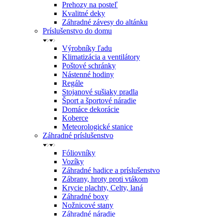
Prehozy na posteľ
Kvalitné deky
Záhradné závesy do altánku
Príslušenstvo do domu
Výrobníky ľadu
Klimatizácia a ventilátory
Poštové schránky
Nástenné hodiny
Regále
Stojanové sušiaky pradla
Šport a športové náradie
Domáce dekorácie
Koberce
Meteorologické stanice
Záhradné príslušenstvo
Fóliovníky
Vozíky
Záhradné hadice a príslušenstvo
Zábrany, hroty proti vtákom
Krycie plachty, Celty, laná
Záhradné boxy
Nožnicové stany
Záhradné náradie