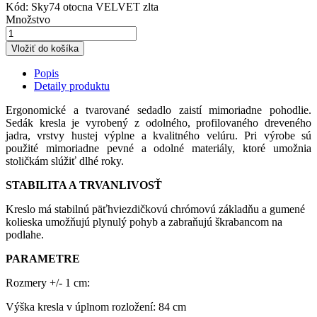
Kód:
Sky74 otocna VELVET zlta
Množstvo
Vložiť do košíka
Popis
Detaily produktu
Ergonomické a tvarované sedadlo zaistí mimoriadne pohodlie.
Sedák kresla je vyrobený z odolného, ​​profilovaného dreveného
jadra, vrstvy hustej výplne a kvalitného velúru. Pri výrobe sú
použité mimoriadne pevné a odolné materiály, ktoré umožnia
stoličkám slúžiť dlhé roky.
STABILITA A TRVANLIVOSŤ
Kreslo má stabilnú päťhviezdičkovú chrómovú základňu a gumené
kolieska umožňujú plynulý pohyb a zabraňujú škrabancom na
podlahe.
PARAMETRE
Rozmery +/- 1 cm:
Výška kresla v úplnom rozložení: 84 cm