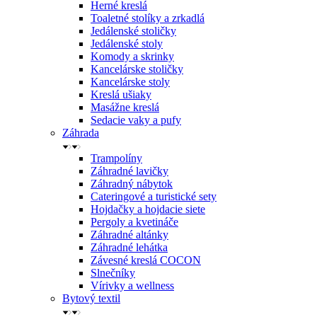
Herné kreslá
Toaletné stolíky a zrkadlá
Jedálenské stoličky
Jedálenské stoly
Komody a skrinky
Kancelárske stoličky
Kancelárske stoly
Kreslá ušiaky
Masážne kreslá
Sedacie vaky a pufy
Záhrada
Trampolíny
Záhradné lavičky
Záhradný nábytok
Cateringové a turistické sety
Hojdačky a hojdacie siete
Pergoly a kvetináče
Záhradné altánky
Záhradné lehátka
Závesné kreslá COCON
Slnečníky
Vírivky a wellness
Bytový textil