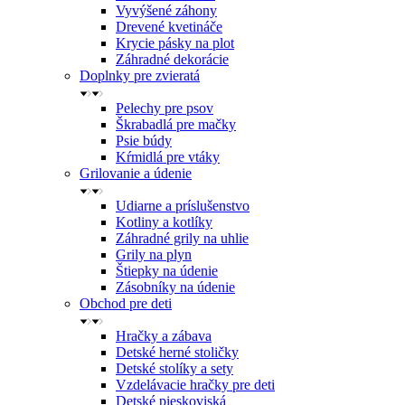
Vyvýšené záhony
Drevené kvetináče
Krycie pásky na plot
Záhradné dekorácie
Doplnky pre zvieratá
Pelechy pre psov
Škrabadlá pre mačky
Psie búdy
Kŕmidlá pre vtáky
Grilovanie a údenie
Udiarne a príslušenstvo
Kotliny a kotlíky
Záhradné grily na uhlie
Grily na plyn
Štiepky na údenie
Zásobníky na údenie
Obchod pre deti
Hračky a zábava
Detské herné stoličky
Detské stolíky a sety
Vzdelávacie hračky pre deti
Detské pieskoviská