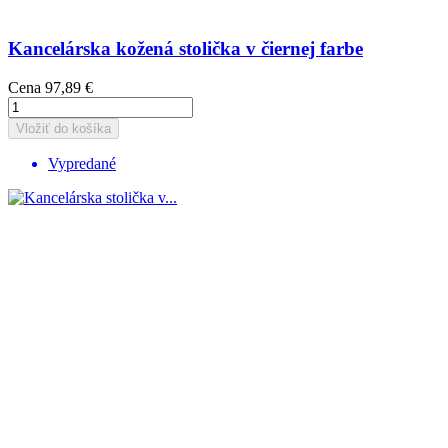
Kancelárska kožená stolička v čiernej farbe
Cena
97,89 €
Vložiť do košíka
Vypredané