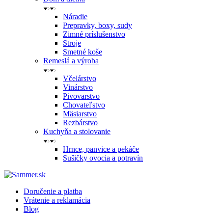
Náradie
Prepravky, boxy, sudy
Zimné príslušenstvo
Stroje
Smetné koše
Remeslá a výroba
Včelárstvo
Vinárstvo
Pivovarstvo
Chovateľstvo
Mäsiarstvo
Rezbárstvo
Kuchyňa a stolovanie
Hrnce, panvice a pekáče
Sušičky ovocia a potravín
Doručenie a platba
Vrátenie a reklamácia
Blog