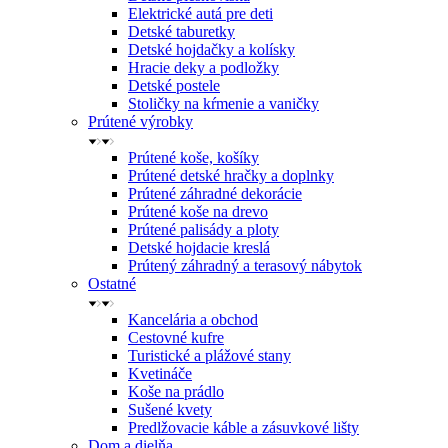
Elektrické autá pre deti
Detské taburetky
Detské hojdačky a kolísky
Hracie deky a podložky
Detské postele
Stoličky na kŕmenie a vaničky
Prútené výrobky
Prútené koše, košíky
Prútené detské hračky a doplnky
Prútené záhradné dekorácie
Prútené koše na drevo
Prútené palisády a ploty
Detské hojdacie kreslá
Prútený záhradný a terasový nábytok
Ostatné
Kancelária a obchod
Cestovné kufre
Turistické a plážové stany
Kvetináče
Koše na prádlo
Sušené kvety
Predlžovacie káble a zásuvkové lišty
Dom a dielňa