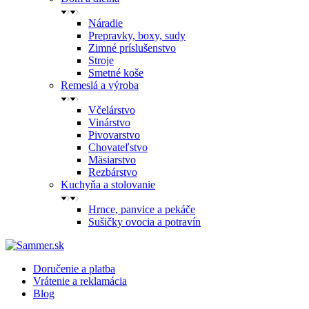
Náradie
Prepravky, boxy, sudy
Zimné príslušenstvo
Stroje
Smetné koše
Remeslá a výroba
Včelárstvo
Vinárstvo
Pivovarstvo
Chovateľstvo
Mäsiarstvo
Rezbárstvo
Kuchyňa a stolovanie
Hrnce, panvice a pekáče
Sušičky ovocia a potravín
Doručenie a platba
Vrátenie a reklamácia
Blog