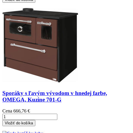
Sporáky s ľavým vývodom v hnedej farbe,
OMEGA, Kuzine 701-G
Cena
666,76 €
Vložiť do košíka