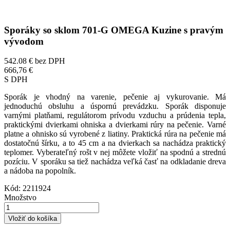
Sporáky so sklom 701-G OMEGA Kuzine s pravým
vývodom
542.08 €
bez DPH
666,76 €
S DPH
Sporák je vhodný na varenie, pečenie aj vykurovanie. Má
jednoduchú obsluhu a úspornú prevádzku. Sporák disponuje
varnými platňami, regulátorom prívodu vzduchu a prúdenia tepla,
praktickými dvierkami ohniska a dvierkami rúry na pečenie. Varné
platne a ohnisko sú vyrobené z liatiny. Praktická rúra na pečenie má
dostatočnú šírku, a to 45 cm a na dvierkach sa nachádza praktický
teplomer. Vyberateľný rošt v nej môžete vložiť na spodnú a strednú
pozíciu. V sporáku sa tiež nachádza veľká časť na odkladanie dreva
a nádoba na popolník.
Kód:
2211924
Množstvo
Vložiť do košíka