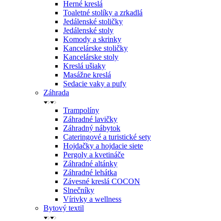
Herné kreslá
Toaletné stolíky a zrkadlá
Jedálenské stoličky
Jedálenské stoly
Komody a skrinky
Kancelárske stoličky
Kancelárske stoly
Kreslá ušiaky
Masážne kreslá
Sedacie vaky a pufy
Záhrada
Trampolíny
Záhradné lavičky
Záhradný nábytok
Cateringové a turistické sety
Hojdačky a hojdacie siete
Pergoly a kvetináče
Záhradné altánky
Záhradné lehátka
Závesné kreslá COCON
Slnečníky
Vírivky a wellness
Bytový textil