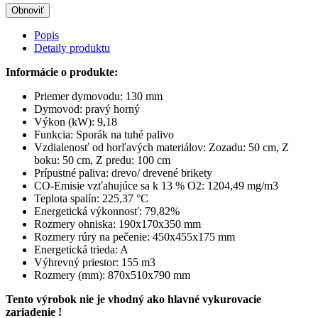
Popis
Detaily produktu
Informácie o produkte:
Priemer dymovodu: 130 mm
Dymovod: pravý horný
Výkon (kW): 9,18
Funkcia: Sporák na tuhé palivo
Vzdialenosť od horľavých materiálov: Zozadu: 50 cm, Z
boku: 50 cm, Z predu: 100 cm
Prípustné paliva: drevo/ drevené brikety
CO-Emisie vzťahujúce sa k 13 % O2: 1204,49 mg/m3
Teplota spalín: 225,37 °C
Energetická výkonnosť: 79,82%
Rozmery ohniska: 190x170x350 mm
Rozmery rúry na pečenie: 450x455x175 mm
Energetická trieda: A
Výhrevný priestor: 155 m3
Rozmery (mm): 870x510x790 mm
Tento výrobok nie je vhodný ako hlavné vykurovacie
zariadenie !