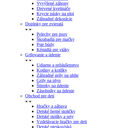
Vyvýšené záhony
Drevené kvetináče
Krycie pásky na plot
Záhradné dekorácie
Doplnky pre zvieratá
Pelechy pre psov
Škrabadlá pre mačky
Psie búdy
Kŕmidlá pre vtáky
Grilovanie a údenie
Udiarne a príslušenstvo
Kotliny a kotlíky
Záhradné grily na uhlie
Grily na plyn
Štiepky na údenie
Zásobníky na údenie
Obchod pre deti
Hračky a zábava
Detské herné stoličky
Detské stolíky a sety
Vzdelávacie hračky pre deti
Detské pieskoviská