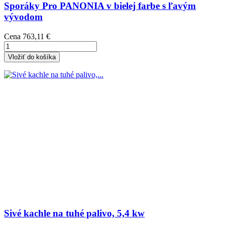
Sporáky Pro PANONIA v bielej farbe s ľavým
vývodom
Cena
763,11 €
Vložiť do košíka
Sivé kachle na tuhé palivo, 5,4 kw