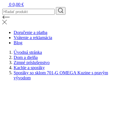
0
0,00 €
Doručenie a platba
Vrátenie a reklamácia
Blog
Úvodná stránka
Dom a dielňa
Zimné príslušenstvo
Kachle a sporáky
Sporáky so sklom 701-G OMEGA Kuzine s pravým
vývodom