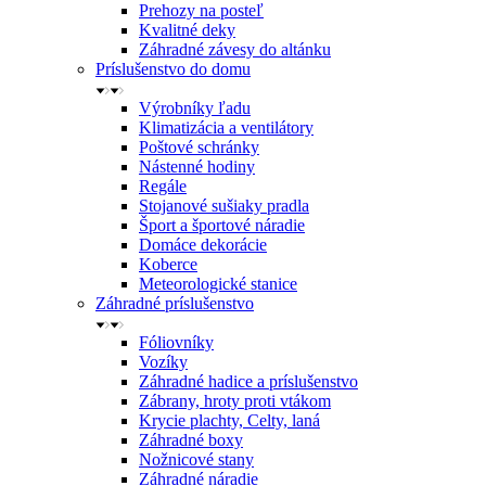
Prehozy na posteľ
Kvalitné deky
Záhradné závesy do altánku
Príslušenstvo do domu
Výrobníky ľadu
Klimatizácia a ventilátory
Poštové schránky
Nástenné hodiny
Regále
Stojanové sušiaky pradla
Šport a športové náradie
Domáce dekorácie
Koberce
Meteorologické stanice
Záhradné príslušenstvo
Fóliovníky
Vozíky
Záhradné hadice a príslušenstvo
Zábrany, hroty proti vtákom
Krycie plachty, Celty, laná
Záhradné boxy
Nožnicové stany
Záhradné náradie