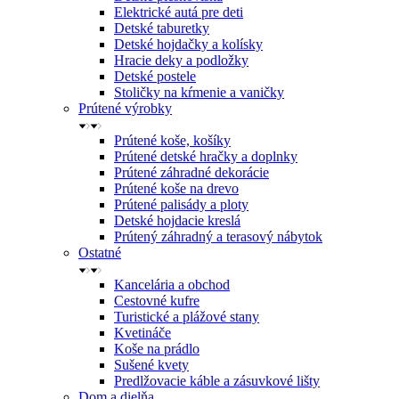
Elektrické autá pre deti
Detské taburetky
Detské hojdačky a kolísky
Hracie deky a podložky
Detské postele
Stoličky na kŕmenie a vaničky
Prútené výrobky
Prútené koše, košíky
Prútené detské hračky a doplnky
Prútené záhradné dekorácie
Prútené koše na drevo
Prútené palisády a ploty
Detské hojdacie kreslá
Prútený záhradný a terasový nábytok
Ostatné
Kancelária a obchod
Cestovné kufre
Turistické a plážové stany
Kvetináče
Koše na prádlo
Sušené kvety
Predlžovacie káble a zásuvkové lišty
Dom a dielňa