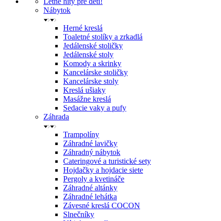
Letné hity pre deti!
Nábytok
Herné kreslá
Toaletné stolíky a zrkadlá
Jedálenské stoličky
Jedálenské stoly
Komody a skrinky
Kancelárske stoličky
Kancelárske stoly
Kreslá ušiaky
Masážne kreslá
Sedacie vaky a pufy
Záhrada
Trampolíny
Záhradné lavičky
Záhradný nábytok
Cateringové a turistické sety
Hojdačky a hojdacie siete
Pergoly a kvetináče
Záhradné altánky
Záhradné lehátka
Závesné kreslá COCON
Slnečníky