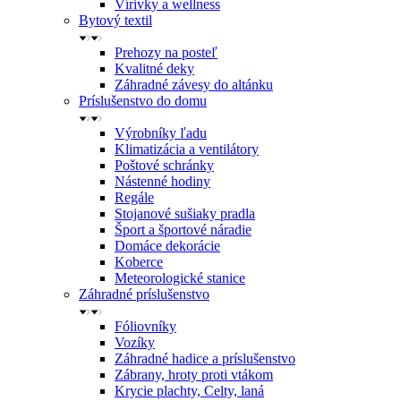
Vírivky a wellness
Bytový textil
Prehozy na posteľ
Kvalitné deky
Záhradné závesy do altánku
Príslušenstvo do domu
Výrobníky ľadu
Klimatizácia a ventilátory
Poštové schránky
Nástenné hodiny
Regále
Stojanové sušiaky pradla
Šport a športové náradie
Domáce dekorácie
Koberce
Meteorologické stanice
Záhradné príslušenstvo
Fóliovníky
Vozíky
Záhradné hadice a príslušenstvo
Zábrany, hroty proti vtákom
Krycie plachty, Celty, laná