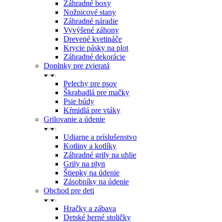
Záhradné boxy
Nožnicové stany
Záhradné náradie
Vyvýšené záhony
Drevené kvetináče
Krycie pásky na plot
Záhradné dekorácie
Doplnky pre zvieratá
Pelechy pre psov
Škrabadlá pre mačky
Psie búdy
Kŕmidlá pre vtáky
Grilovanie a údenie
Udiarne a príslušenstvo
Kotliny a kotlíky
Záhradné grily na uhlie
Grily na plyn
Štiepky na údenie
Zásobníky na údenie
Obchod pre deti
Hračky a zábava
Detské herné stoličky