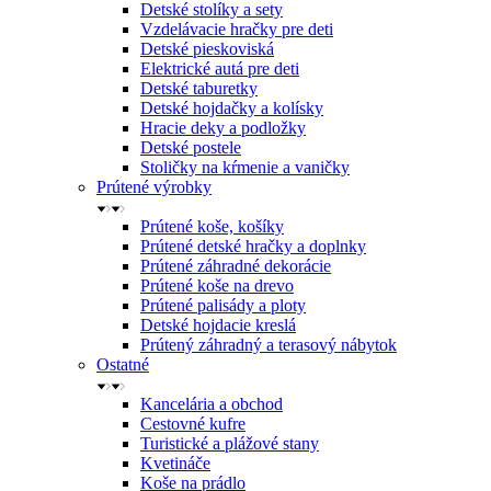
Detské stolíky a sety
Vzdelávacie hračky pre deti
Detské pieskoviská
Elektrické autá pre deti
Detské taburetky
Detské hojdačky a kolísky
Hracie deky a podložky
Detské postele
Stoličky na kŕmenie a vaničky
Prútené výrobky
Prútené koše, košíky
Prútené detské hračky a doplnky
Prútené záhradné dekorácie
Prútené koše na drevo
Prútené palisády a ploty
Detské hojdacie kreslá
Prútený záhradný a terasový nábytok
Ostatné
Kancelária a obchod
Cestovné kufre
Turistické a plážové stany
Kvetináče
Koše na prádlo