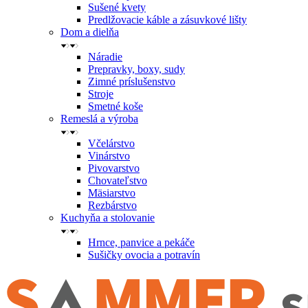
Sušené kvety
Predlžovacie káble a zásuvkové lišty
Dom a dielňa
Náradie
Prepravky, boxy, sudy
Zimné príslušenstvo
Stroje
Smetné koše
Remeslá a výroba
Včelárstvo
Vinárstvo
Pivovarstvo
Chovateľstvo
Mäsiarstvo
Rezbárstvo
Kuchyňa a stolovanie
Hrnce, panvice a pekáče
Sušičky ovocia a potravín