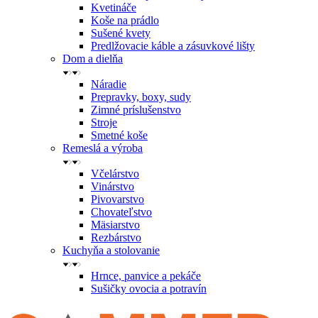
Kvetináče
Koše na prádlo
Sušené kvety
Predlžovacie káble a zásuvkové lišty
Dom a dielňa
Náradie
Prepravky, boxy, sudy
Zimné príslušenstvo
Stroje
Smetné koše
Remeslá a výroba
Včelárstvo
Vinárstvo
Pivovarstvo
Chovateľstvo
Mäsiarstvo
Rezbárstvo
Kuchyňa a stolovanie
Hrnce, panvice a pekáče
Sušičky ovocia a potravín