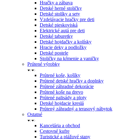
Hračky a zábava
Detské herné stoličky
Detské stolíky a sety
Vzdelávacie hračky pre deti
Detské pieskoviská
Elektrické autá pre deti
Detské taburetky
Detské hojdačky a kolísky
Hracie deky a podložky
Detské postele
Stoličky na kŕmenie a vaničky
Prútené výrobky
Prútené koše, košíky
Prútené detské hračky a doplnky
Prútené záhradné dekorácie
Prútené koše na drevo
Prútené palisády a ploty
Detské hojdacie kreslá
Prútený záhradný a terasový nábytok
Ostatné
Kancelária a obchod
Cestovné kufre
Turistické a plážové stany