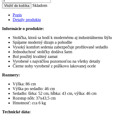
Skladom
Vložiť do košíka
Popis
Detaily produktu
Informácie o produkte:
Stolička, ktorá sa hodí k modernému aj industriálnemu štýlu
Spájame moderný dizajn a pohodlie
Vysoký komfort sedenia zabezpečuje profilované sedadlo
Jednoduchosť stoličky dodáva šarm
Bol použitý kvalitný zamat
Vyrobené s najväčšou pozornosťou na všetky detaily
Čierne nohy vyrobené z práškovo lakovanej ocele
Rozmery:
Výška: 86 cm
Výška po sedadlo: 46 cm
Sedadlo: šírka: 52 cm, hĺbka: 43 cm, výška: 46 cm
Rozstup nôh: 37x43,5 cm
Hmotnosť: cca 6 kg
Technické dáta: