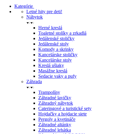
Kategórie
Letné hity pre deti!
Nábytok
Herné kreslá
Toaletné stolíky a zrkadlá
Jedálenské stoličky
Jedálenské stoly
Komody a skrinky
Kancelárske stoličky
Kancelárske stoly
Kreslá ušiaky
Masážne kreslá
Sedacie vaky a pufy
Záhrada
Trampolíny
Záhradné lavičky
Záhradný nábytok
Cateringové a turistické sety
Hojdačky a hojdacie siete
Pergoly a kvetináče
Záhradné altánky
Záhradné lehátka