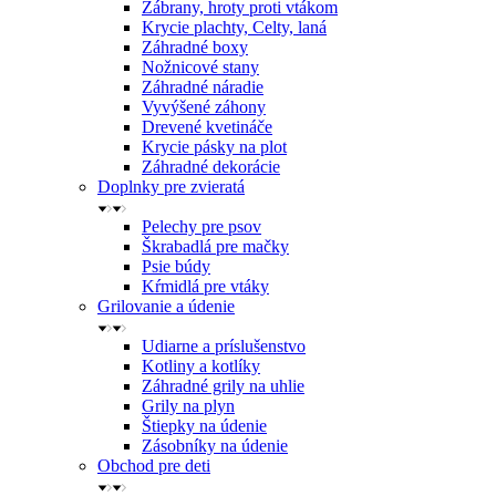
Zábrany, hroty proti vtákom
Krycie plachty, Celty, laná
Záhradné boxy
Nožnicové stany
Záhradné náradie
Vyvýšené záhony
Drevené kvetináče
Krycie pásky na plot
Záhradné dekorácie
Doplnky pre zvieratá
Pelechy pre psov
Škrabadlá pre mačky
Psie búdy
Kŕmidlá pre vtáky
Grilovanie a údenie
Udiarne a príslušenstvo
Kotliny a kotlíky
Záhradné grily na uhlie
Grily na plyn
Štiepky na údenie
Zásobníky na údenie
Obchod pre deti