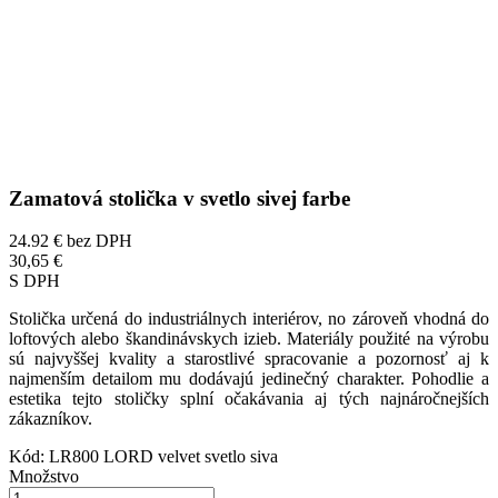
Zamatová stolička v svetlo sivej farbe
24.92 €
bez DPH
30,65 €
S DPH
Stolička určená do industriálnych interiérov, no zároveň vhodná do
loftových alebo škandinávskych izieb. Materiály použité na výrobu
sú najvyššej kvality a starostlivé spracovanie a pozornosť aj k
najmenším detailom mu dodávajú jedinečný charakter. Pohodlie a
estetika tejto stoličky splní očakávania aj tých najnáročnejších
zákazníkov.
Kód:
LR800 LORD velvet svetlo siva
Množstvo