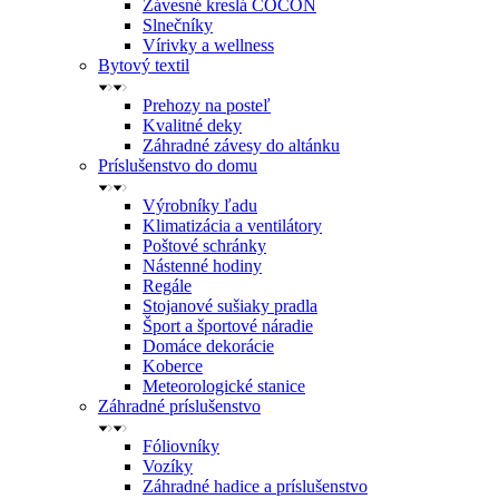
Závesné kreslá COCON
Slnečníky
Vírivky a wellness
Bytový textil
Prehozy na posteľ
Kvalitné deky
Záhradné závesy do altánku
Príslušenstvo do domu
Výrobníky ľadu
Klimatizácia a ventilátory
Poštové schránky
Nástenné hodiny
Regále
Stojanové sušiaky pradla
Šport a športové náradie
Domáce dekorácie
Koberce
Meteorologické stanice
Záhradné príslušenstvo
Fóliovníky
Vozíky
Záhradné hadice a príslušenstvo