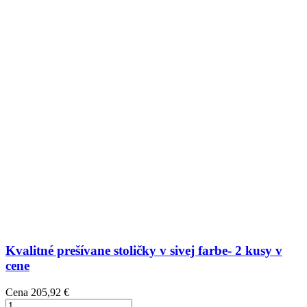
Kvalitné prešívane stoličky v sivej farbe- 2 kusy v
cene
Cena
205,92 €