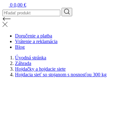
0
0,00 €
Doručenie a platba
Vrátenie a reklamácia
Blog
Úvodná stránka
Záhrada
Hojdačky a hojdacie siete
Hojdacia sieť so stojanom s nosnosťou 300 kg