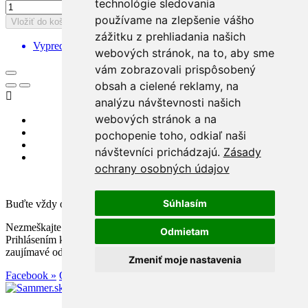
technológie sledovania
používame na zlepšenie vášho
Vložiť do košíka
zážitku z prehliadania našich
Vypredané
webových stránok, na to, aby sme
vám zobrazovali prispôsobený
obsah a cielené reklamy, na

analýzu návštevnosti našich
webových stránok a na
pochopenie toho, odkiaľ naši
návštevníci prichádzajú.
Zásady
ochrany osobných údajov
Súhlasím
Buďte vždy o krok vpred!
Nezmeškajte špeciálne akcie, exkluzívne zľavy a novinky.
Odmietam
Prihlásením k odberu Vám neunikne žiadna akcia ani súťaž o
zaujímavé odmeny.
Zmeniť moje nastavenia
Facebook »
Odber emailom »