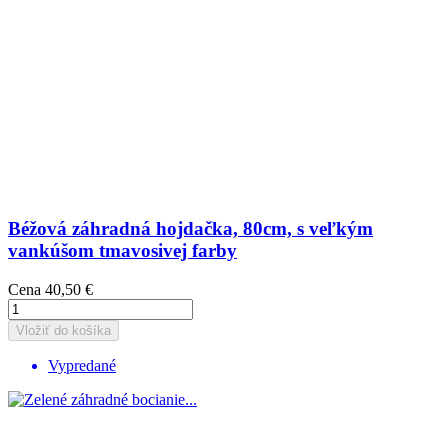
Béžová záhradná hojdačka, 80cm, s veľkým
vankúšom tmavosivej farby
Cena
40,50 €
Vložiť do košíka
Vypredané