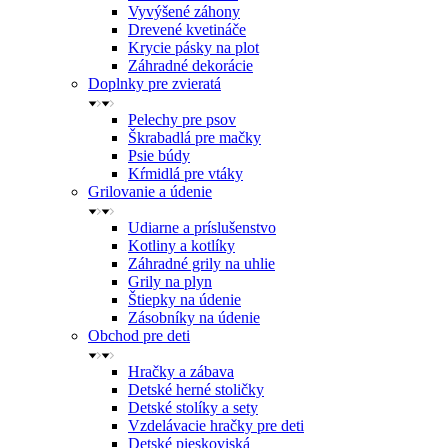
Vyvýšené záhony
Drevené kvetináče
Krycie pásky na plot
Záhradné dekorácie
Doplnky pre zvieratá
Pelechy pre psov
Škrabadlá pre mačky
Psie búdy
Kŕmidlá pre vtáky
Grilovanie a údenie
Udiarne a príslušenstvo
Kotliny a kotlíky
Záhradné grily na uhlie
Grily na plyn
Štiepky na údenie
Zásobníky na údenie
Obchod pre deti
Hračky a zábava
Detské herné stoličky
Detské stolíky a sety
Vzdelávacie hračky pre deti
Detské pieskoviská