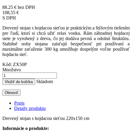
88.25 €
bez DPH
108,55 €
S DPH
Drevený stojan s hojdacou sieťou je praktickým a štýlovým riešením
pre ľudí, ktorí si chcú užiť relax vonku. Rám záhradnej hojdacej
siete je vyrobený z dreva, čo jej dodáva pevnú a odolnú štruktúru.
Stabilné nohy stojana zaisťujú bezpečnosť pri používaní a
maximálne zaťaženie 300 kg umožňuje dospelým voľne používať
hojdaciu sieť.
Kód:
ZX50P
Množstvo
Skladom
Vložiť do košíka
Popis
Detaily produktu
Drevený stojan s hojdacou sieťou 220x150 cm
Informácie o produkte: