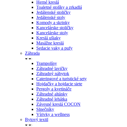
Herné kreslá
Toaletné stolíky a zrkadlá
Jedálenské stoličky
Jedálenské stoly
Komody a skrinky
Kancelárske stoličky
Kancelárske stoly
Kreslá ušiaky
Masážne kreslá
Sedacie vaky a pufy
Záhrada
Trampolíny
Záhradné lavičky
Záhradný nábytok
Cateringové a turistické sety
Hojdačky a hojdacie siete
Pergoly a kvetináče
Záhradné altánky
Záhradné lehátka
Závesné kreslá COCON
Slnečníky
Vírivky a wellness
Bytový textil