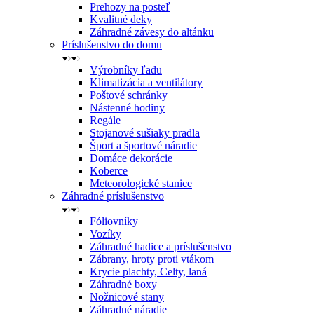
Prehozy na posteľ
Kvalitné deky
Záhradné závesy do altánku
Príslušenstvo do domu
Výrobníky ľadu
Klimatizácia a ventilátory
Poštové schránky
Nástenné hodiny
Regále
Stojanové sušiaky pradla
Šport a športové náradie
Domáce dekorácie
Koberce
Meteorologické stanice
Záhradné príslušenstvo
Fóliovníky
Vozíky
Záhradné hadice a príslušenstvo
Zábrany, hroty proti vtákom
Krycie plachty, Celty, laná
Záhradné boxy
Nožnicové stany
Záhradné náradie