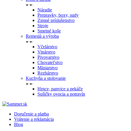
Náradie
Prepravky, boxy, sudy
Zimné príslušenstvo
Stroje
Smetné koše
Remeslá a výroba
Včelárstvo
Vinárstvo
Pivovarstvo
Chovateľstvo
Mäsiarstvo
Rezbárstvo
Kuchyňa a stolovanie
Hrnce, panvice a pekáče
Sušičky ovocia a potravín
Doručenie a platba
Vrátenie a reklamácia
Blog