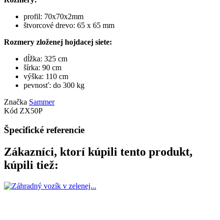
profil: 70x70x2mm
štvorcové drevo: 65 x 65 mm
Rozmery zloženej hojdacej siete:
dĺžka: 325 cm
šírka: 90 cm
výška: 110 cm
pevnosť: do 300 kg
Značka
Sammer
Kód
ZX50P
Špecifické referencie
Zákazníci, ktorí kúpili tento produkt,
kúpili tiež: