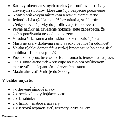
Rám vyrobený zo silných oceľových profilov a masívnych
drevených štvorcov, ktoré zaisťujú bezpečné používanie
Nohy s práškovým nástrekom v lesklej čiernej farbe
Jednoduchá a rýchla montáž bez náradia, stačí umiestniť
všetky drevené prvky do profilov a je to hotové :)
Pevné háčiky na zavesenie hojdacej siete zabezpečia, že
počas používania nespadnete na zem.
Vhodná šírka rámu a uhol sklonu k zemi zaisťujú stabilitu.
Masívne zvary dodávajú rámu vysokú pevnosť a odolnosť
Vďaka rýchlej demontáži a nízkej hmotnosti je hojdacia sieť
mobilná a ľahko sa prenáša.
Produkt na použitie v záhradách, domoch, terasách a na pláži.
Či už slnko alebo tieň - relaxujte na svojom obľúbenom
mieste vďaka elegantnému drevenému rámu.
Maximálne zaťaženie je do 300 kg
V balíku nájdete:
7x drevené rámové prvky
2 x oceľové nohy hojdacej siete
2 x karabínky
2 x háčik + matice a uzávery
1 x látková hojdacia sieť, rozmery 220x150 cm
Rozmery: