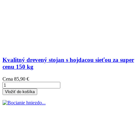
Kvalitný drevený stojan s hojdacou sieťou za super
cenu 150 kg
Cena
85,90 €
Vložiť do košíka