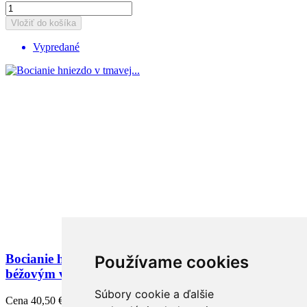
Vložiť do košíka
Vypredané
Bocianie hniezdo v tmavej farbe, 80cm s veľkým
Používame cookies
béžovým vankúšom
Súbory cookie a ďalšie
Cena
40,50 €