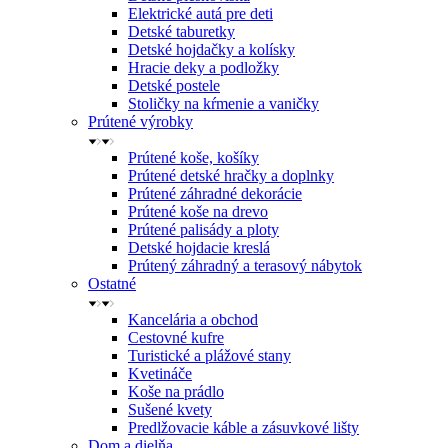
Elektrické autá pre deti
Detské taburetky
Detské hojdačky a kolísky
Hracie deky a podložky
Detské postele
Stoličky na kŕmenie a vaničky
Prútené výrobky
Prútené koše, košíky
Prútené detské hračky a doplnky
Prútené záhradné dekorácie
Prútené koše na drevo
Prútené palisády a ploty
Detské hojdacie kreslá
Prútený záhradný a terasový nábytok
Ostatné
Kancelária a obchod
Cestovné kufre
Turistické a plážové stany
Kvetináče
Koše na prádlo
Sušené kvety
Predlžovacie káble a zásuvkové lišty
Dom a dielňa