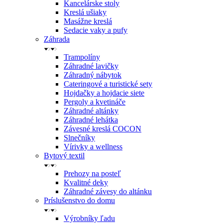
Kancelárske stoly
Kreslá ušiaky
Masážne kreslá
Sedacie vaky a pufy
Záhrada
Trampolíny
Záhradné lavičky
Záhradný nábytok
Cateringové a turistické sety
Hojdačky a hojdacie siete
Pergoly a kvetináče
Záhradné altánky
Záhradné lehátka
Závesné kreslá COCON
Slnečníky
Vírivky a wellness
Bytový textil
Prehozy na posteľ
Kvalitné deky
Záhradné závesy do altánku
Príslušenstvo do domu
Výrobníky ľadu