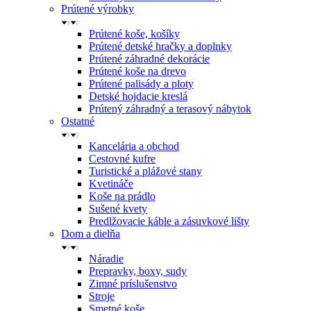
Prútené výrobky
Prútené koše, košíky
Prútené detské hračky a doplnky
Prútené záhradné dekorácie
Prútené koše na drevo
Prútené palisády a ploty
Detské hojdacie kreslá
Prútený záhradný a terasový nábytok
Ostatné
Kancelária a obchod
Cestovné kufre
Turistické a plážové stany
Kvetináče
Koše na prádlo
Sušené kvety
Predlžovacie káble a zásuvkové lišty
Dom a dielňa
Náradie
Prepravky, boxy, sudy
Zimné príslušenstvo
Stroje
Smetné koše