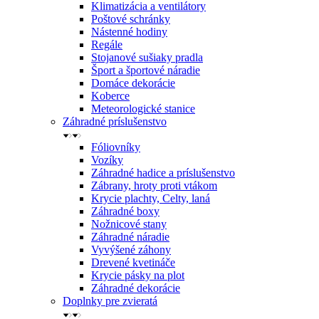
Klimatizácia a ventilátory
Poštové schránky
Nástenné hodiny
Regále
Stojanové sušiaky pradla
Šport a športové náradie
Domáce dekorácie
Koberce
Meteorologické stanice
Záhradné príslušenstvo
Fóliovníky
Vozíky
Záhradné hadice a príslušenstvo
Zábrany, hroty proti vtákom
Krycie plachty, Celty, laná
Záhradné boxy
Nožnicové stany
Záhradné náradie
Vyvýšené záhony
Drevené kvetináče
Krycie pásky na plot
Záhradné dekorácie
Doplnky pre zvieratá