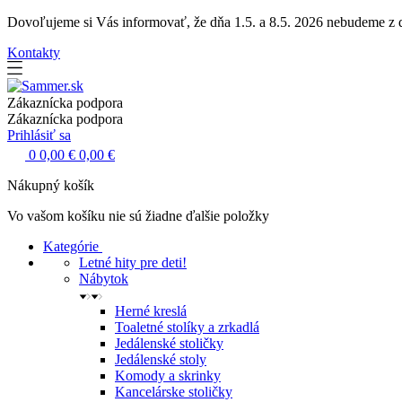
Dovoľujeme si Vás informovať, že dňa 1.5. a 8.5. 2026 nebudeme z dô
Kontakty
Zákaznícka podpora
Zákaznícka podpora
Prihlásiť sa
0
0,00 €
0,00 €
Nákupný košík
Vo vašom košíku nie sú žiadne ďalšie položky
Kategórie
Letné hity pre deti!
Nábytok
Herné kreslá
Toaletné stolíky a zrkadlá
Jedálenské stoličky
Jedálenské stoly
Komody a skrinky
Kancelárske stoličky