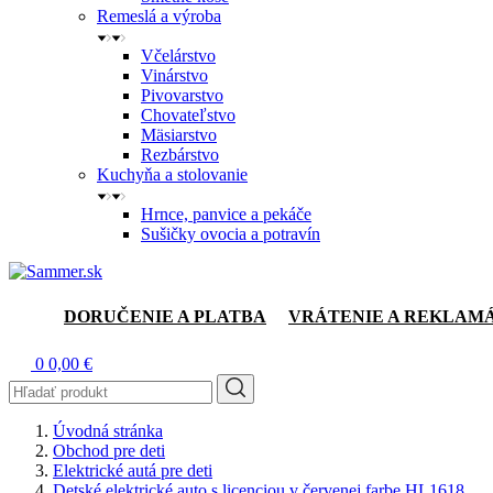
Remeslá a výroba
Včelárstvo
Vinárstvo
Pivovarstvo
Chovateľstvo
Mäsiarstvo
Rezbárstvo
Kuchyňa a stolovanie
Hrnce, panvice a pekáče
Sušičky ovocia a potravín
DORUČENIE A PLATBA
VRÁTENIE A REKLAM
0
0,00 €
Úvodná stránka
Obchod pre deti
Elektrické autá pre deti
Detské elektrické auto s licenciou v červenej farbe HL1618