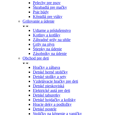
Pelechy pre psov
Škrabadlá pre mačky
Psie búdy
Kŕmidlá pre vtáky
Grilovanie a údenie
Udiarne a príslušenstvo
Kotliny a kotlíky
Záhradné grily na uhlie
Grily na plyn
Štiepky na údenie
Zásobníky na údenie
Obchod pre deti
Hračky a zábava
Detské herné stoličky
Detské stolíky a sety
Vzdelávacie hračky pre deti
Detské pieskoviská
Elektrické autá pre deti
Detské taburetky
Detské hojdačky a kolísky
Hracie deky a podložky
Detské postele
Stoličky na kŕmenie a vaničky