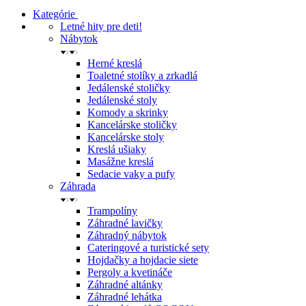
Kategórie
Letné hity pre deti!
Nábytok
Herné kreslá
Toaletné stolíky a zrkadlá
Jedálenské stoličky
Jedálenské stoly
Komody a skrinky
Kancelárske stoličky
Kancelárske stoly
Kreslá ušiaky
Masážne kreslá
Sedacie vaky a pufy
Záhrada
Trampolíny
Záhradné lavičky
Záhradný nábytok
Cateringové a turistické sety
Hojdačky a hojdacie siete
Pergoly a kvetináče
Záhradné altánky
Záhradné lehátka