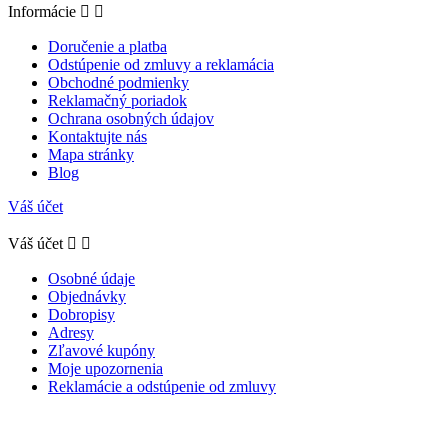
Informácie


Doručenie a platba
Odstúpenie od zmluvy a reklamácia
Obchodné podmienky
Reklamačný poriadok
Ochrana osobných údajov
Kontaktujte nás
Mapa stránky
Blog
Váš účet
Váš účet


Osobné údaje
Objednávky
Dobropisy
Adresy
Zľavové kupóny
Moje upozornenia
Reklamácie a odstúpenie od zmluvy