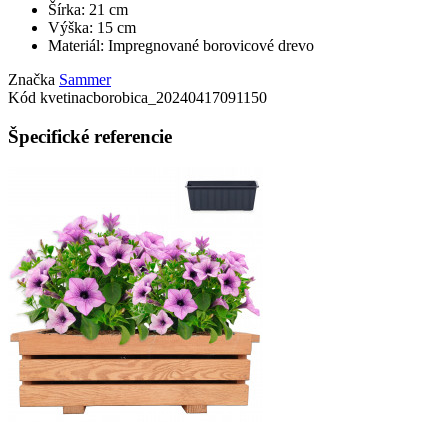
Šírka: 21 cm
Výška: 15 cm
Materiál: Impregnované borovicové drevo
Značka
Sammer
Kód
kvetinacborobica_20240417091150
Špecifické referencie