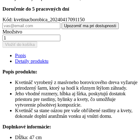
Doručenie do 5 pracovných dní
Kód:
kvetinacborobica_20240417091150
Upozorniť ma pri dostupnosti
Množstvo
Vložiť do košíka
Popis
Detaily produktu
Popis produktu:
Kvetináč vyrobený z masívneho borovicového dreva vyžaruje
prirodzený šarm, ktorý sa hodí k rôznym štýlom záhrady.
Jeho vhodné rozmery, hĺbka aj šírka, poskytujú dostatok
priestoru pre rastliny, bylinky a kvety, čo umožňuje
vytvorenie pôsobivej kompozície.
Kvetináč sa stane oázou pre vaše obľúbené rastliny a kvety,
dokonale doplní aranžmán vonku aj vnútri domu.
Doplnkové informácie:
Dĺžka: 47 cm