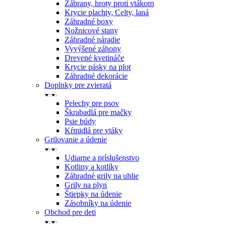
Zábrany, hroty proti vtákom
Krycie plachty, Celty, laná
Záhradné boxy
Nožnicové stany
Záhradné náradie
Vyvýšené záhony
Drevené kvetináče
Krycie pásky na plot
Záhradné dekorácie
Doplnky pre zvieratá
Pelechy pre psov
Škrabadlá pre mačky
Psie búdy
Kŕmidlá pre vtáky
Grilovanie a údenie
Udiarne a príslušenstvo
Kotliny a kotlíky
Záhradné grily na uhlie
Grily na plyn
Štiepky na údenie
Zásobníky na údenie
Obchod pre deti