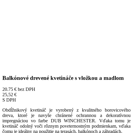
Balkónové drevené kvetináče s vložkou a madlom
20.75 €
bez DPH
25,52 €
S DPH
Obdĺžnikový kvetináč je vyrobený z kvalitného borovicového
dreva, ktoré je navyše chránené ochrannou a dekoratívnou
impregnáciou vo farbe DUB WINCHESTER. Vďaka tomu je
kvetináč odolný voči rôznym poveternostným podmienkam, vďaka
čomu je ideálny na použitie na terasách, balkónoch a záhradách.