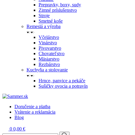
Prepravky, boxy, sudy
Zimné príslušenstvo
Stroje
Smetné koše
Remeslá a výroba
Včelárstvo
Vinárstvo
Pivovarstvo
Chovateľstvo
Mäsiarstvo
Rezbárstvo
Kuchyňa a stolovanie
Hrnce, panvice a pekáče
Sušičky ovocia a potravín
Doručenie a platba
Vrátenie a reklamácia
Blog
0
0,00 €