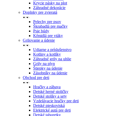
Krycie pásky na plot
Záhradné dekorácie
Doplnky pre zvieratá
Pelechy pre psov
Škrabadlá pre mačky
Psie búdy
Kŕmidlá pre vtáky
Grilovanie a údenie
Udiarne a príslušenstvo
Kotliny a kotlíky
Záhradné grily na uhlie
Grily na plyn
Štiepky na údenie
Zásobníky na údenie
Obchod pre deti
Hračky a zábava
Detské herné stoličky
Detské stolíky a sety
Vzdelávacie hračky pre deti
Detské pieskoviská
Elektrické autá pre deti
Detské taburetky