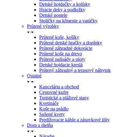
Detské hojdačky a kolísky
Hracie deky a podložky
Detské postele
Stoličky na kŕmenie a vaničky
Prútené výrobky
Prútené koše, košíky
Prútené detské hračky a doplnky
Prútené záhradné dekorácie
Prútené koše na drevo
Prútené palisády a ploty
Detské hojdacie kreslá
Prútený záhradný a terasový nábytok
Ostatné
Kancelária a obchod
Cestovné kufre
Turistické a plážové stany
Kvetináče
Koše na prádlo
Sušené kvety
Predlžovacie káble a zásuvkové lišty
Dom a dielňa
Náradie