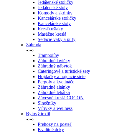
Jedálenské stoličky
Jedálenské stoly
Komody a skrinky
Kancelárske stoličky
Kancelárske stoly
Kreslá ušiaky
Masážne kreslá
Sedacie vaky a pufy
Záhrada
Trampolíny
Záhradné lavičky
Záhradný nábytok
Cateringové a turistické sety
Hojdačky a hojdacie siete
Pergoly a kvetináče
Záhradné altánky
Záhradné lehátka
Závesné kreslá COCON
Slnečníky
Vírivky a wellness
Bytový textil
Prehozy na posteľ
Kvalitné deky