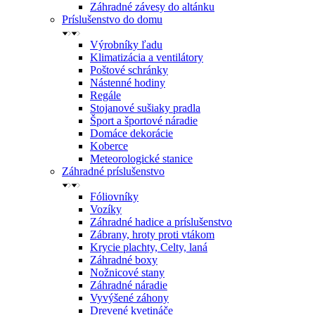
Záhradné závesy do altánku
Príslušenstvo do domu
Výrobníky ľadu
Klimatizácia a ventilátory
Poštové schránky
Nástenné hodiny
Regále
Stojanové sušiaky pradla
Šport a športové náradie
Domáce dekorácie
Koberce
Meteorologické stanice
Záhradné príslušenstvo
Fóliovníky
Vozíky
Záhradné hadice a príslušenstvo
Zábrany, hroty proti vtákom
Krycie plachty, Celty, laná
Záhradné boxy
Nožnicové stany
Záhradné náradie
Vyvýšené záhony
Drevené kvetináče