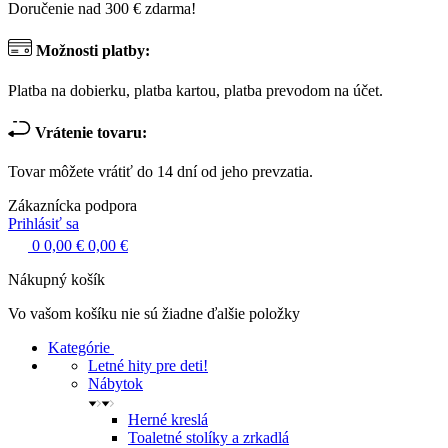
Doručenie nad 300 € zdarma!
Možnosti platby:
Platba na dobierku, platba kartou, platba prevodom na účet.
Vrátenie tovaru:
Tovar môžete vrátiť do 14 dní od jeho prevzatia.
Zákaznícka podpora
Prihlásiť sa
0
0,00 €
0,00 €
Nákupný košík
Vo vašom košíku nie sú žiadne ďalšie položky
Kategórie
Letné hity pre deti!
Nábytok
Herné kreslá
Toaletné stolíky a zrkadlá