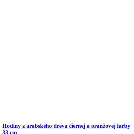
Hodiny z arabského dreva čiernej a oranžovej farby
33 cm