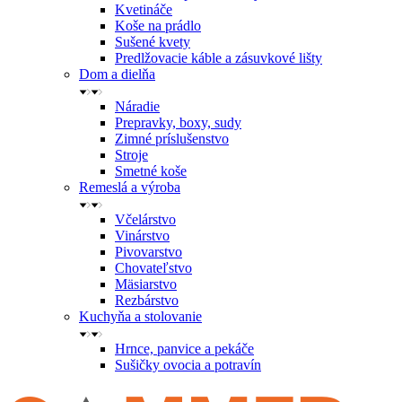
Kvetináče
Koše na prádlo
Sušené kvety
Predlžovacie káble a zásuvkové lišty
Dom a dielňa
Náradie
Prepravky, boxy, sudy
Zimné príslušenstvo
Stroje
Smetné koše
Remeslá a výroba
Včelárstvo
Vinárstvo
Pivovarstvo
Chovateľstvo
Mäsiarstvo
Rezbárstvo
Kuchyňa a stolovanie
Hrnce, panvice a pekáče
Sušičky ovocia a potravín