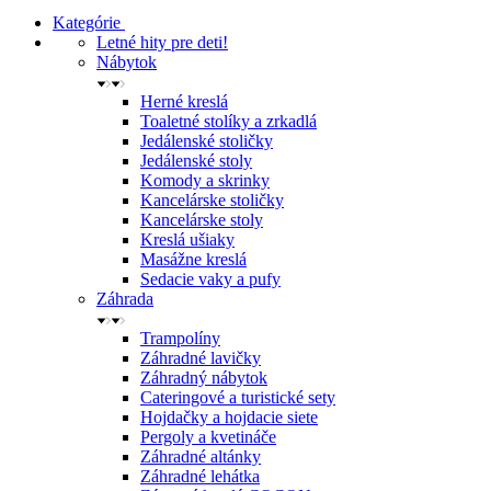
Kategórie
Letné hity pre deti!
Nábytok
Herné kreslá
Toaletné stolíky a zrkadlá
Jedálenské stoličky
Jedálenské stoly
Komody a skrinky
Kancelárske stoličky
Kancelárske stoly
Kreslá ušiaky
Masážne kreslá
Sedacie vaky a pufy
Záhrada
Trampolíny
Záhradné lavičky
Záhradný nábytok
Cateringové a turistické sety
Hojdačky a hojdacie siete
Pergoly a kvetináče
Záhradné altánky
Záhradné lehátka