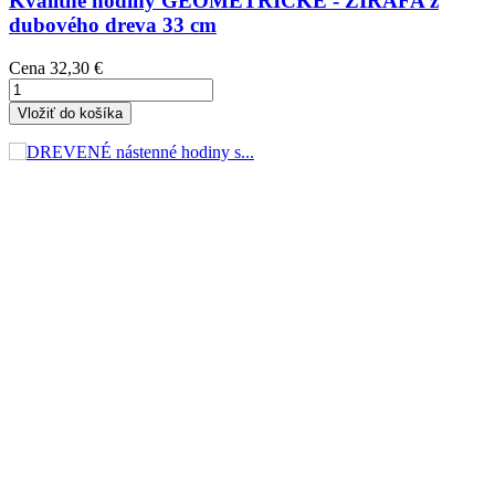
Kvalitné hodiny GEOMETRICKÉ - ŽIRAFA z
dubového dreva 33 cm
Cena
32,30 €
Vložiť do košíka