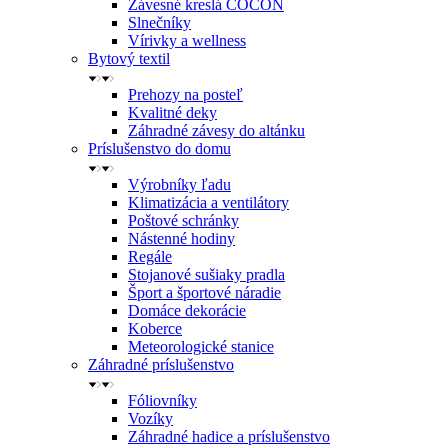
Závesné kreslá COCON
Slnečníky
Vírivky a wellness
Bytový textil
Prehozy na posteľ
Kvalitné deky
Záhradné závesy do altánku
Príslušenstvo do domu
Výrobníky ľadu
Klimatizácia a ventilátory
Poštové schránky
Nástenné hodiny
Regále
Stojanové sušiaky pradla
Šport a športové náradie
Domáce dekorácie
Koberce
Meteorologické stanice
Záhradné príslušenstvo
Fóliovníky
Vozíky
Záhradné hadice a príslušenstvo