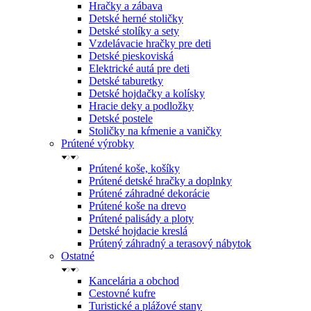
Hračky a zábava
Detské herné stoličky
Detské stolíky a sety
Vzdelávacie hračky pre deti
Detské pieskoviská
Elektrické autá pre deti
Detské taburetky
Detské hojdačky a kolísky
Hracie deky a podložky
Detské postele
Stoličky na kŕmenie a vaničky
Prútené výrobky
Prútené koše, košíky
Prútené detské hračky a doplnky
Prútené záhradné dekorácie
Prútené koše na drevo
Prútené palisády a ploty
Detské hojdacie kreslá
Prútený záhradný a terasový nábytok
Ostatné
Kancelária a obchod
Cestovné kufre
Turistické a plážové stany