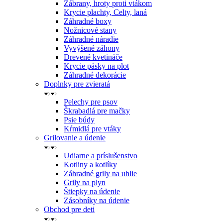
Zábrany, hroty proti vtákom
Krycie plachty, Celty, laná
Záhradné boxy
Nožnicové stany
Záhradné náradie
Vyvýšené záhony
Drevené kvetináče
Krycie pásky na plot
Záhradné dekorácie
Doplnky pre zvieratá
Pelechy pre psov
Škrabadlá pre mačky
Psie búdy
Kŕmidlá pre vtáky
Grilovanie a údenie
Udiarne a príslušenstvo
Kotliny a kotlíky
Záhradné grily na uhlie
Grily na plyn
Štiepky na údenie
Zásobníky na údenie
Obchod pre deti