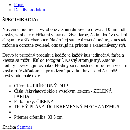
Popis
Detaily produktu
ŠPECIFIKÁCIA:
Nástenné hodiny sú vyrobené z 3mm dubového dreva a 10mm mdf
dosky, zdobené ručičkami v krásnej živej farbe, čo im dodáva veľmi
elegantný a šik charakter. Na druhej strane drevené hodiny, dnes tak
módne a ochotne zvolené, odkazujú na prírodu a škandinávsky štýl.
Drevo je prírodný produkt a keďže je každý kus jedinečný, farba a
kresba sa môžu líšiť od fotografií. Každý strom je iný. Žiadne
hodiny nevyzerajú rovnako. Hodiny sú napustené prírodným včelím
voskom. Vzhľadom na prirodzenú povahu dreva sa občas môžu
vyskytnúť malé uzly.
Ciferník - PRÍRODNÝ DUB
Čísla: Akrylátové sklo s vysokým leskom - ZELENÁ
FARBA
Farba ruky: ČIERNA
TICHÝ PLÁVAJÚCI KREMENNÝ MECHANIZMUS
Priemer ciferníka: 33,5 cm
Značka
Sammer