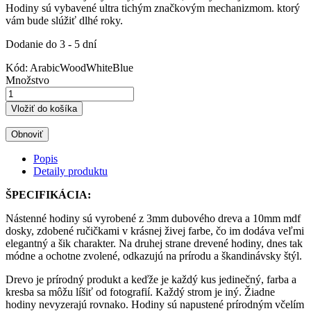
Hodiny sú vybavené ultra tichým značkovým mechanizmom. ktorý
vám bude slúžiť dlhé roky.
Dodanie do 3 - 5 dní
Kód:
ArabicWoodWhiteBlue
Množstvo
Vložiť do košíka
Popis
Detaily produktu
ŠPECIFIKÁCIA:
Nástenné hodiny sú vyrobené z 3mm dubového dreva a 10mm mdf
dosky, zdobené ručičkami v krásnej živej farbe, čo im dodáva veľmi
elegantný a šik charakter. Na druhej strane drevené hodiny, dnes tak
módne a ochotne zvolené, odkazujú na prírodu a škandinávsky štýl.
Drevo je prírodný produkt a keďže je každý kus jedinečný, farba a
kresba sa môžu líšiť od fotografií. Každý strom je iný. Žiadne
hodiny nevyzerajú rovnako. Hodiny sú napustené prírodným včelím