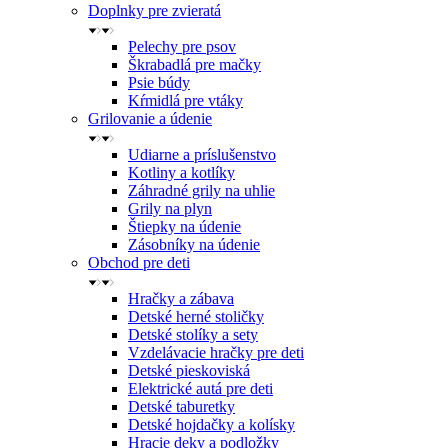
Doplnky pre zvieratá
Pelechy pre psov
Škrabadlá pre mačky
Psie búdy
Kŕmidlá pre vtáky
Grilovanie a údenie
Udiarne a príslušenstvo
Kotliny a kotlíky
Záhradné grily na uhlie
Grily na plyn
Štiepky na údenie
Zásobníky na údenie
Obchod pre deti
Hračky a zábava
Detské herné stoličky
Detské stolíky a sety
Vzdelávacie hračky pre deti
Detské pieskoviská
Elektrické autá pre deti
Detské taburetky
Detské hojdačky a kolísky
Hracie deky a podložky