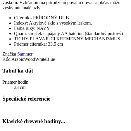
voskom. Vzhľadom na prirodzenú povahu dreva sa občas môžu
vyskytnúť malé uzly.
Ciferník - PRÍRODNÝ DUB
Indexy: Akrylové sklo s vysokým leskom,
Farba ruky: NAVY
Quartz strojček napájaný AA batériou (štandardný prstový)
TICHÝ PLÁVAJÚCI KREMENNÝ MECHANIZMUS
Priemer ciferníka: 33,5 cm
Značka
Sammer
Kód
ArabicWoodWhiteBlue
Tabuľka dát
Priemer hodín
33 cm
Špecifické referencie
Klasické drevené hodiny...