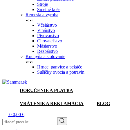
Stroje
Smetné koše
Remeslá a výroba
Včelárstvo
Vinárstvo
Pivovarstvo
Chovateľstvo
Mäsiarstvo
Rezbárstvo
Kuchyňa a stolovanie
Hrnce, panvice a pekáče
Sušičky ovocia a potravín
DORUČENIE A PLATBA
VRÁTENIE A REKLAMÁCIA
BLOG
0
0,00 €