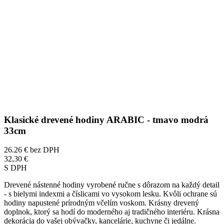
Klasické drevené hodiny ARABIC - tmavo modrá
33cm
26.26 €
bez DPH
32,30 €
S DPH
Drevené nástenné hodiny vyrobené ručne s dôrazom na každý detail
- s bielymi indexmi a číslicami vo vysokom lesku. Kvôli ochrane sú
hodiny napustené prírodným včelím voskom. Krásny drevený
doplnok, ktorý sa hodí do moderného aj tradičného interiéru. Krásna
dekorácia do vašej obývačky, kancelárie, kuchyne či jedálne.