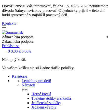
Dovoľujeme si Vás informovať, že dňa 1.5. a 8.5. 2026 nebudeme z
dôvodu štátnych sviatkov pracovať. Objednávky prijaté v tieto dni
budú spracované v najbližší pracovný deň.
Kontakty
Zákaznícka podpora
Zákaznícka podpora
Prihlásiť sa
0
0,00 €
0,00 €
Nákupný košík
Vo vašom košíku nie sú žiadne ďalšie položky
Kategórie
Letné hity pre deti!
Nábytok
Herné kreslá
Toaletné stolíky a zrkadlá
Jedálenské stoličky
Jedálenské stoly