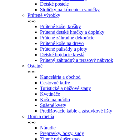
Detské postele
Stoličky na kŕmenie a vaničky
Prútené výrobky
Prútené koše, košíky
Prútené detské hračky a doplnky
Prútené záhradné dekorácie
Prútené koše na drevo
Prútené palisády a ploty
Detské hojdacie kreslá
Prútený záhradný a terasový nábytok
Ostatné
Kancelária a obchod
Cestovné kufre
Turistické a plážové stany
Kvetináče
Koše na prádlo
Sušené kvety
Predlžovacie káble a zásuvkové lišty
Dom a dielňa
Náradie
Prepravky, boxy, sudy
Zimné príslušenstvo