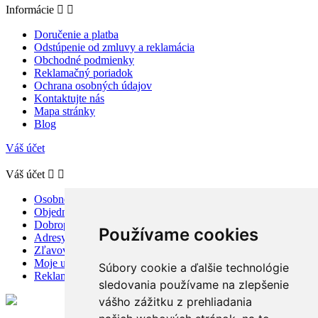
Informácie


Doručenie a platba
Odstúpenie od zmluvy a reklamácia
Obchodné podmienky
Reklamačný poriadok
Ochrana osobných údajov
Kontaktujte nás
Mapa stránky
Blog
Váš účet
Váš účet


Osobné údaje
Objednávky
Dobropisy
Používame cookies
Adresy
Zľavové kupóny
Moje upozornenia
Súbory cookie a ďalšie technológie
Reklamácie a odstúpenie od zmluvy
sledovania používame na zlepšenie
vášho zážitku z prehliadania