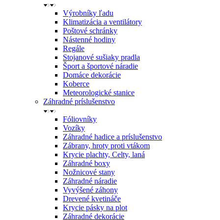
Výrobníky ľadu
Klimatizácia a ventilátory
Poštové schránky
Nástenné hodiny
Regále
Stojanové sušiaky pradla
Šport a športové náradie
Domáce dekorácie
Koberce
Meteorologické stanice
Záhradné príslušenstvo
Fóliovníky
Vozíky
Záhradné hadice a príslušenstvo
Zábrany, hroty proti vtákom
Krycie plachty, Celty, laná
Záhradné boxy
Nožnicové stany
Záhradné náradie
Vyvýšené záhony
Drevené kvetináče
Krycie pásky na plot
Záhradné dekorácie