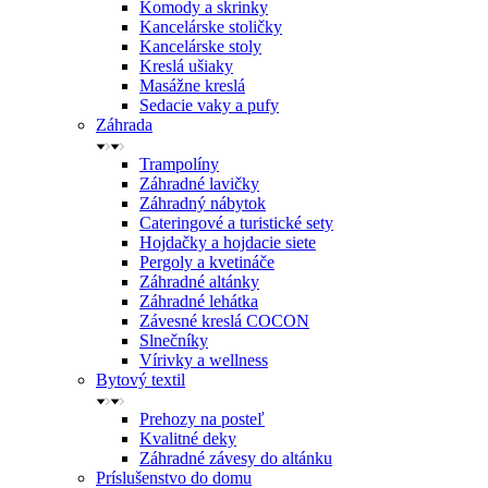
Komody a skrinky
Kancelárske stoličky
Kancelárske stoly
Kreslá ušiaky
Masážne kreslá
Sedacie vaky a pufy
Záhrada
Trampolíny
Záhradné lavičky
Záhradný nábytok
Cateringové a turistické sety
Hojdačky a hojdacie siete
Pergoly a kvetináče
Záhradné altánky
Záhradné lehátka
Závesné kreslá COCON
Slnečníky
Vírivky a wellness
Bytový textil
Prehozy na posteľ
Kvalitné deky
Záhradné závesy do altánku
Príslušenstvo do domu