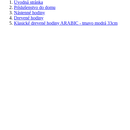
Úvodná stránka
Príslušenstvo do domu
Nástenné hodiny
Drevené hodiny
Klasické drevené hodiny ARABIC - tmavo modrá 33cm