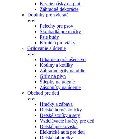
Krycie pásky na plot
Záhradné dekorácie
Doplnky pre zvieratá
Pelechy pre psov
Škrabadlá pre mačky
Psie búdy
Kŕmidlá pre vtáky
Grilovanie a údenie
Udiarne a príslušenstvo
Kotliny a kotlíky
Záhradné grily na uhlie
Grily na plyn
Štiepky na údenie
Zásobníky na údenie
Obchod pre deti
Hračky a zábava
Detské herné stoličky
Detské stolíky a sety
Vzdelávacie hračky pre deti
Detské pieskoviská
Elektrické autá pre deti
Detské taburetky