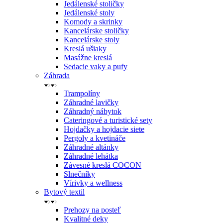
Jedálenské stoličky
Jedálenské stoly
Komody a skrinky
Kancelárske stoličky
Kancelárske stoly
Kreslá ušiaky
Masážne kreslá
Sedacie vaky a pufy
Záhrada
Trampolíny
Záhradné lavičky
Záhradný nábytok
Cateringové a turistické sety
Hojdačky a hojdacie siete
Pergoly a kvetináče
Záhradné altánky
Záhradné lehátka
Závesné kreslá COCON
Slnečníky
Vírivky a wellness
Bytový textil
Prehozy na posteľ
Kvalitné deky