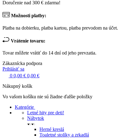
Doručenie nad 300 € zdarma!
Možnosti platby:
Platba na dobierku, platba kartou, platba prevodom na účet.
Vrátenie tovaru:
Tovar môžete vrátiť do 14 dní od jeho prevzatia.
Zákaznícka podpora
Prihlásiť sa
0
0,00 €
0,00 €
Nákupný košík
Vo vašom košíku nie sú žiadne ďalšie položky
Kategórie
Letné hity pre deti!
Nábytok
Herné kreslá
Toaletné stolíky a zrkadlá