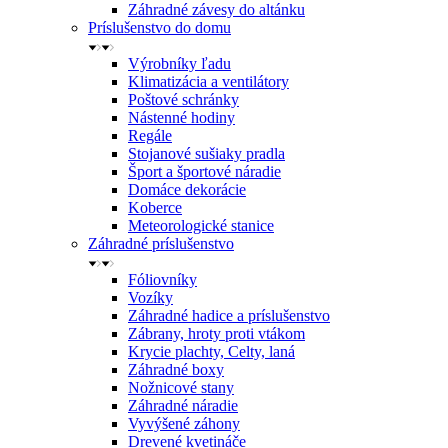
Záhradné závesy do altánku
Príslušenstvo do domu
Výrobníky ľadu
Klimatizácia a ventilátory
Poštové schránky
Nástenné hodiny
Regále
Stojanové sušiaky pradla
Šport a športové náradie
Domáce dekorácie
Koberce
Meteorologické stanice
Záhradné príslušenstvo
Fóliovníky
Vozíky
Záhradné hadice a príslušenstvo
Zábrany, hroty proti vtákom
Krycie plachty, Celty, laná
Záhradné boxy
Nožnicové stany
Záhradné náradie
Vyvýšené záhony
Drevené kvetináče