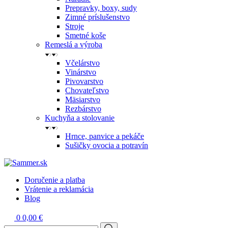
Prepravky, boxy, sudy
Zimné príslušenstvo
Stroje
Smetné koše
Remeslá a výroba
Včelárstvo
Vinárstvo
Pivovarstvo
Chovateľstvo
Mäsiarstvo
Rezbárstvo
Kuchyňa a stolovanie
Hrnce, panvice a pekáče
Sušičky ovocia a potravín
Doručenie a platba
Vrátenie a reklamácia
Blog
0
0,00 €