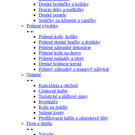
Detské hojdačky a kolísky
Hracie deky a podložky
Detské postele
Stoličky na kŕmenie a vaničky
Prútené výrobky
Prútené koše, košíky
Prútené detské hračky a doplnky
Prútené záhradné dekorácie
Prútené koše na drevo
Prútené palisády a ploty
Detské hojdacie kreslá
Prútený záhradný a terasový nábytok
Ostatné
Kancelária a obchod
Cestovné kufre
Turistické a plážové stany
Kvetináče
Koše na prádlo
Sušené kvety
Predlžovacie káble a zásuvkové lišty
Dom a dielňa
Náradie