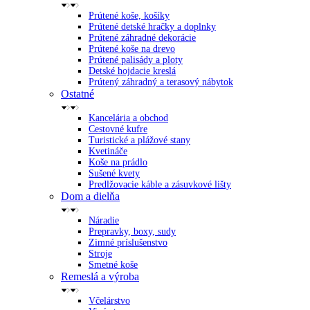
Prútené koše, košíky
Prútené detské hračky a doplnky
Prútené záhradné dekorácie
Prútené koše na drevo
Prútené palisády a ploty
Detské hojdacie kreslá
Prútený záhradný a terasový nábytok
Ostatné
Kancelária a obchod
Cestovné kufre
Turistické a plážové stany
Kvetináče
Koše na prádlo
Sušené kvety
Predlžovacie káble a zásuvkové lišty
Dom a dielňa
Náradie
Prepravky, boxy, sudy
Zimné príslušenstvo
Stroje
Smetné koše
Remeslá a výroba
Včelárstvo