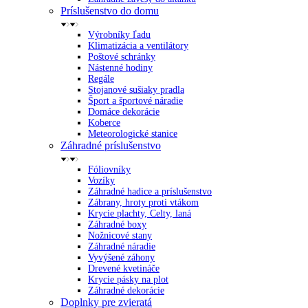
Príslušenstvo do domu
Výrobníky ľadu
Klimatizácia a ventilátory
Poštové schránky
Nástenné hodiny
Regále
Stojanové sušiaky pradla
Šport a športové náradie
Domáce dekorácie
Koberce
Meteorologické stanice
Záhradné príslušenstvo
Fóliovníky
Vozíky
Záhradné hadice a príslušenstvo
Zábrany, hroty proti vtákom
Krycie plachty, Celty, laná
Záhradné boxy
Nožnicové stany
Záhradné náradie
Vyvýšené záhony
Drevené kvetináče
Krycie pásky na plot
Záhradné dekorácie
Doplnky pre zvieratá