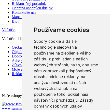
Reklamačný poriadok
Ochrana osobných údajov
Kontaktujte nás
Mapa stránky
Blog
Používame cookies
Váš účet
Váš účet


Súbory cookie a ďalšie
technológie sledovania
Osobné údaje
Objednávky
používame na zlepšenie vášho
Dobropisy
zážitku z prehliadania našich
Adresy
webových stránok, na to, aby sme
Zľavové kupóny
Moje upozornenia
vám zobrazovali prispôsobený
Reklamácie a odstúpenie od zmluvy
obsah a cielené reklamy, na
analýzu návštevnosti našich
webových stránok a na
pochopenie toho, odkiaľ naši
Naše eshopy pre zahraničie:
návštevníci prichádzajú.
Zásady
www.sammer.cz
ochrany osobných údajov
www.sammer.ro
www.sammer.hu