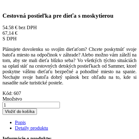
Cestovná postieľka pre dieťa s moskytierou
54.58 €
bez DPH
67,14 €
S DPH
Plánujete dovolenku so svojím dieťaťom? Chcete poskytnúť svoje
batoľa miesto na odpočinok v záhrade? Alebo možno vám záleží na
tom, aby ste mali dieťa blízko seba? Vo všetkých týchto situáciách
sa oplatí stáť na cestovných detských postieľkach od Sammer, ktoré
poskytne vášmu dieťaťu bezpečné a pohodlné miesto na spanie.
Nechajte svoje batoľa dobrý spánok bez ohľadu na to, kde si
nasadíte naše turistické postele.
Kód:
607
Množstvo
Vložiť do košíka
Popis
Detaily produktu
Informácie o produkte: