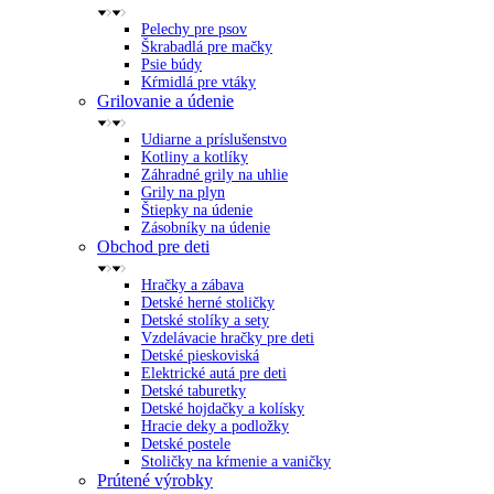
Pelechy pre psov
Škrabadlá pre mačky
Psie búdy
Kŕmidlá pre vtáky
Grilovanie a údenie
Udiarne a príslušenstvo
Kotliny a kotlíky
Záhradné grily na uhlie
Grily na plyn
Štiepky na údenie
Zásobníky na údenie
Obchod pre deti
Hračky a zábava
Detské herné stoličky
Detské stolíky a sety
Vzdelávacie hračky pre deti
Detské pieskoviská
Elektrické autá pre deti
Detské taburetky
Detské hojdačky a kolísky
Hracie deky a podložky
Detské postele
Stoličky na kŕmenie a vaničky
Prútené výrobky