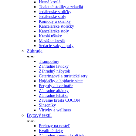
Herné kreslá
Toaletné stolíky a zrkadlá
Jedálenské stoličky
Jedálenské stoly
Komody a skrinky
Kancelárske stoličky
Kancelárske stoly
Kreslá ušiaky
Masážne kreslá
Sedacie vaky a pufy
Záhrada
Trampolíny
Záhradné lavičky
Záhradný nábytok
Cateringové a turistické sety
Hojdačky a hojdacie siete
Pergoly a kvetináče
Záhradné altánky
Záhradné lehátka
Závesné kreslá COCON
Slnečníky
Vírivky a wellness
Bytový textil
Prehozy na posteľ
Kvalitné deky
Záhradné závesy do altánku