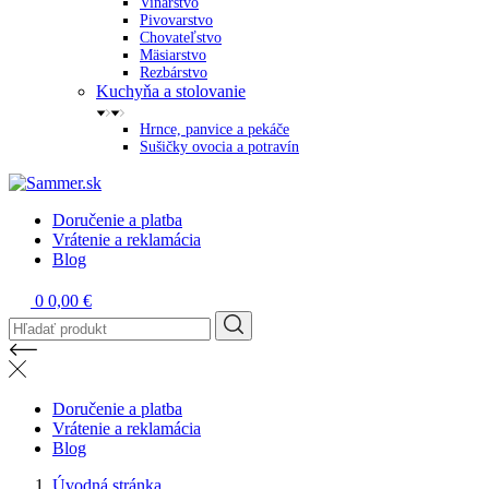
Vinárstvo
Pivovarstvo
Chovateľstvo
Mäsiarstvo
Rezbárstvo
Kuchyňa a stolovanie
Hrnce, panvice a pekáče
Sušičky ovocia a potravín
Doručenie a platba
Vrátenie a reklamácia
Blog
0
0,00 €
Doručenie a platba
Vrátenie a reklamácia
Blog
Úvodná stránka