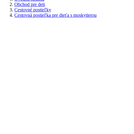
Obchod pre deti
Cestovné postieľky
Cestovná postieľka pre dieťa s moskytierou