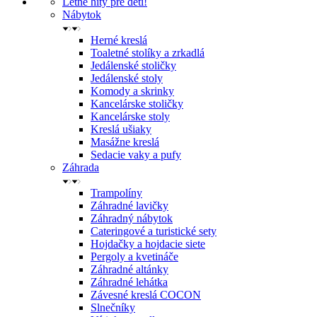
Letné hity pre deti!
Nábytok
Herné kreslá
Toaletné stolíky a zrkadlá
Jedálenské stoličky
Jedálenské stoly
Komody a skrinky
Kancelárske stoličky
Kancelárske stoly
Kreslá ušiaky
Masážne kreslá
Sedacie vaky a pufy
Záhrada
Trampolíny
Záhradné lavičky
Záhradný nábytok
Cateringové a turistické sety
Hojdačky a hojdacie siete
Pergoly a kvetináče
Záhradné altánky
Záhradné lehátka
Závesné kreslá COCON
Slnečníky