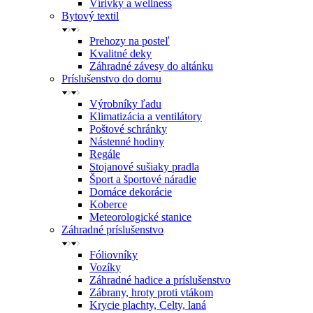
Vírivky a wellness
Bytový textil
Prehozy na posteľ
Kvalitné deky
Záhradné závesy do altánku
Príslušenstvo do domu
Výrobníky ľadu
Klimatizácia a ventilátory
Poštové schránky
Nástenné hodiny
Regále
Stojanové sušiaky pradla
Šport a športové náradie
Domáce dekorácie
Koberce
Meteorologické stanice
Záhradné príslušenstvo
Fóliovníky
Vozíky
Záhradné hadice a príslušenstvo
Zábrany, hroty proti vtákom
Krycie plachty, Celty, laná