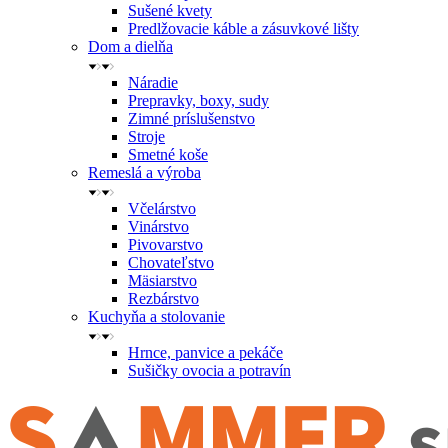
Sušené kvety
Predlžovacie káble a zásuvkové lišty
Dom a dielňa
Náradie
Prepravky, boxy, sudy
Zimné príslušenstvo
Stroje
Smetné koše
Remeslá a výroba
Včelárstvo
Vinárstvo
Pivovarstvo
Chovateľstvo
Mäsiarstvo
Rezbárstvo
Kuchyňa a stolovanie
Hrnce, panvice a pekáče
Sušičky ovocia a potravín