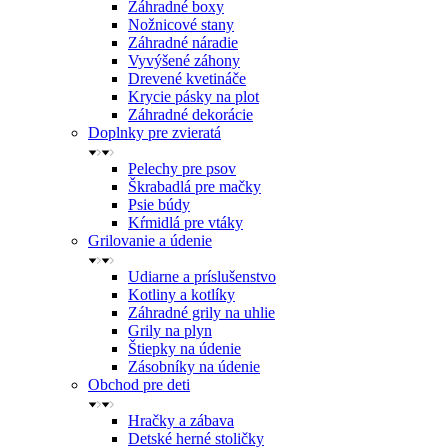
Záhradné boxy
Nožnicové stany
Záhradné náradie
Vyvýšené záhony
Drevené kvetináče
Krycie pásky na plot
Záhradné dekorácie
Doplnky pre zvieratá
Pelechy pre psov
Škrabadlá pre mačky
Psie búdy
Kŕmidlá pre vtáky
Grilovanie a údenie
Udiarne a príslušenstvo
Kotliny a kotlíky
Záhradné grily na uhlie
Grily na plyn
Štiepky na údenie
Zásobníky na údenie
Obchod pre deti
Hračky a zábava
Detské herné stoličky