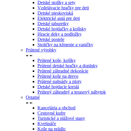
Detské stolíky a sety
Vzdelávacie hračky pre deti
Detské pieskoviská
Elektrické autá pre deti
Detské taburetky
Detské hojdačky a kolísky
Hracie deky a podložky
Detské postele
Stoličky na kŕmenie a vaničky
Prútené výrobky
Prútené koše, košíky
Prútené detské hračky a doplnky
Prútené záhradné dekorácie
Prútené koše na drevo
Prútené palisády a ploty
Detské hojdacie kreslá
Prútený záhradný a terasový nábytok
Ostatné
Kancelária a obchod
Cestovné kufre
Turistické a plážové stany
Kvetináče
Koše na prádlo