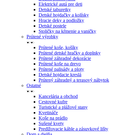
Elektrické autá pre deti
Detské taburetky
Detské hojdačky a kolísky
Hracie deky a podložky
Detské postele
Stoličky na kŕmenie a vaničky
Prútené výrobky
Prútené koše, košíky
Prútené detské hračky a doplnky
Prútené záhradné dekorácie
Prútené koše na drevo
Prútené palisády a ploty
Detské hojdacie kreslá
Prútený záhradný a terasový nábytok
Ostatné
Kancelária a obchod
Cestovné kufre
Turistické a plážové stany
Kvetináče
Koše na prádlo
Sušené kvety
Predlžovacie káble a zásuvkové lišty
Dom a dielňa