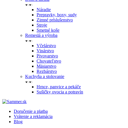
Náradie
Prepravky, boxy, sudy
Zimné príslušenstvo
Stroje
Smetné koše
Remeslá a výroba
Včelárstvo
Vinárstvo
Pivovarstvo
Chovateľstvo
Mäsiarstvo
Rezbárstvo
Kuchyňa a stolovanie
Hrnce, panvice a pekáče
Sušičky ovocia a potravín
Doručenie a platba
Vrátenie a reklamácia
Blog