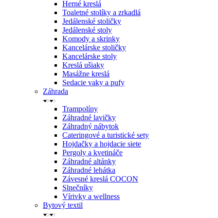
Herné kreslá
Toaletné stolíky a zrkadlá
Jedálenské stoličky
Jedálenské stoly
Komody a skrinky
Kancelárske stoličky
Kancelárske stoly
Kreslá ušiaky
Masážne kreslá
Sedacie vaky a pufy
Záhrada
Trampolíny
Záhradné lavičky
Záhradný nábytok
Cateringové a turistické sety
Hojdačky a hojdacie siete
Pergoly a kvetináče
Záhradné altánky
Záhradné lehátka
Závesné kreslá COCON
Slnečníky
Vírivky a wellness
Bytový textil