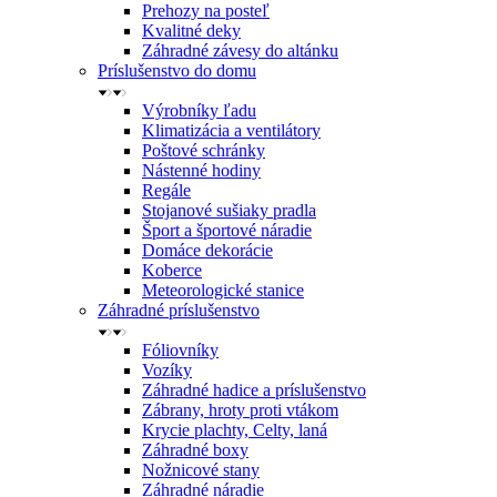
Prehozy na posteľ
Kvalitné deky
Záhradné závesy do altánku
Príslušenstvo do domu
Výrobníky ľadu
Klimatizácia a ventilátory
Poštové schránky
Nástenné hodiny
Regále
Stojanové sušiaky pradla
Šport a športové náradie
Domáce dekorácie
Koberce
Meteorologické stanice
Záhradné príslušenstvo
Fóliovníky
Vozíky
Záhradné hadice a príslušenstvo
Zábrany, hroty proti vtákom
Krycie plachty, Celty, laná
Záhradné boxy
Nožnicové stany
Záhradné náradie