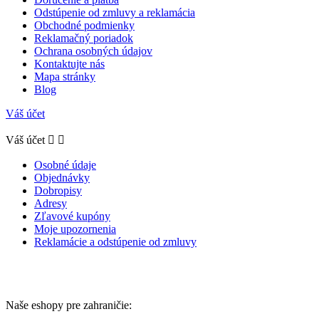
Odstúpenie od zmluvy a reklamácia
Obchodné podmienky
Reklamačný poriadok
Ochrana osobných údajov
Kontaktujte nás
Mapa stránky
Blog
Váš účet
Váš účet


Osobné údaje
Objednávky
Dobropisy
Adresy
Zľavové kupóny
Moje upozornenia
Reklamácie a odstúpenie od zmluvy
Naše eshopy pre zahraničie: