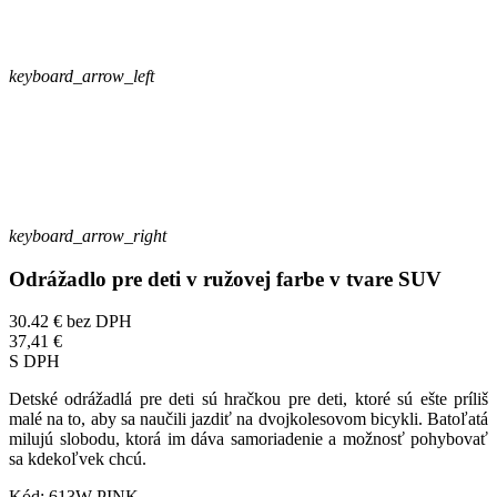
keyboard_arrow_left
keyboard_arrow_right
Odrážadlo pre deti v ružovej farbe v tvare SUV
30.42 €
bez DPH
37,41 €
S DPH
Detské odrážadlá pre deti sú hračkou pre deti, ktoré sú ešte príliš
malé na to, aby sa naučili jazdiť na dvojkolesovom bicykli. Batoľatá
milujú slobodu, ktorá im dáva samoriadenie a možnosť pohybovať
sa kdekoľvek chcú.
Kód:
613W PINK