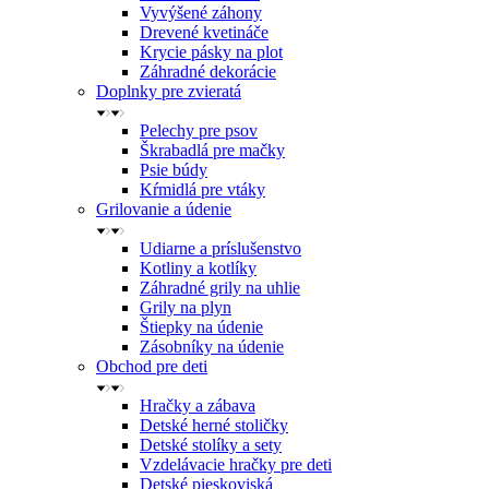
Vyvýšené záhony
Drevené kvetináče
Krycie pásky na plot
Záhradné dekorácie
Doplnky pre zvieratá
Pelechy pre psov
Škrabadlá pre mačky
Psie búdy
Kŕmidlá pre vtáky
Grilovanie a údenie
Udiarne a príslušenstvo
Kotliny a kotlíky
Záhradné grily na uhlie
Grily na plyn
Štiepky na údenie
Zásobníky na údenie
Obchod pre deti
Hračky a zábava
Detské herné stoličky
Detské stolíky a sety
Vzdelávacie hračky pre deti
Detské pieskoviská