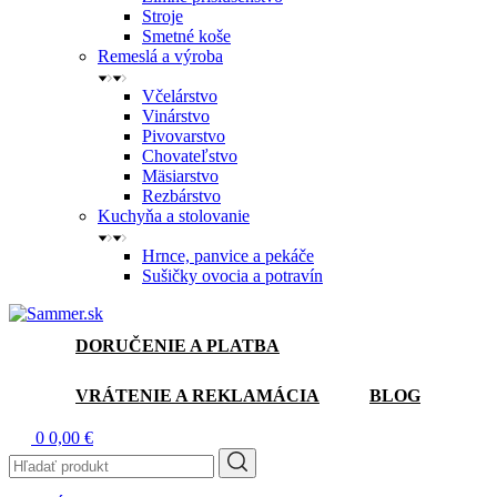
Stroje
Smetné koše
Remeslá a výroba
Včelárstvo
Vinárstvo
Pivovarstvo
Chovateľstvo
Mäsiarstvo
Rezbárstvo
Kuchyňa a stolovanie
Hrnce, panvice a pekáče
Sušičky ovocia a potravín
DORUČENIE A PLATBA
VRÁTENIE A REKLAMÁCIA
BLOG
0
0,00 €