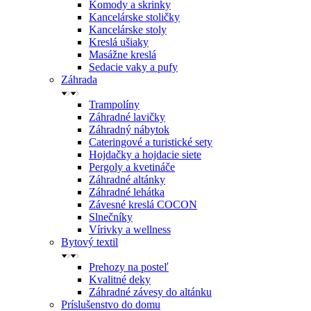
Komody a skrinky
Kancelárske stoličky
Kancelárske stoly
Kreslá ušiaky
Masážne kreslá
Sedacie vaky a pufy
Záhrada
Trampolíny
Záhradné lavičky
Záhradný nábytok
Cateringové a turistické sety
Hojdačky a hojdacie siete
Pergoly a kvetináče
Záhradné altánky
Záhradné lehátka
Závesné kreslá COCON
Slnečníky
Vírivky a wellness
Bytový textil
Prehozy na posteľ
Kvalitné deky
Záhradné závesy do altánku
Príslušenstvo do domu