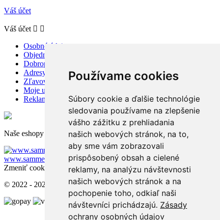
Váš účet
Váš účet


Osobné údaje
Objednávky
Dobropisy
Adresy
Používame cookies
Zľavové kupóny
Moje upozornenia
Súbory cookie a ďalšie technológie
Reklamácie a odstúpenie od zmluvy
sledovania používame na zlepšenie
vášho zážitku z prehliadania
našich webových stránok, na to,
Naše eshopy pre zahraničie:
aby sme vám zobrazovali
www.sammer.cz
prispôsobený obsah a cielené
www.sammer.ro
www.sammer.hu
Zmeniť cookies nastavenia
reklamy, na analýzu návštevnosti
našich webových stránok a na
© 2022 - 2026 - Sammer.sk
pochopenie toho, odkiaľ naši
návštevníci prichádzajú.
Zásady
ochrany osobných údajov