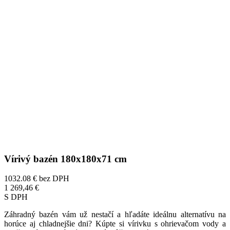
Vírivý bazén 180x180x71 cm
1032.08 €
bez DPH
1 269,46 €
S DPH
Záhradný bazén vám už nestačí a hľadáte ideálnu alternatívu na
horúce aj chladnejšie dni? Kúpte si vírivku s ohrievačom vody a