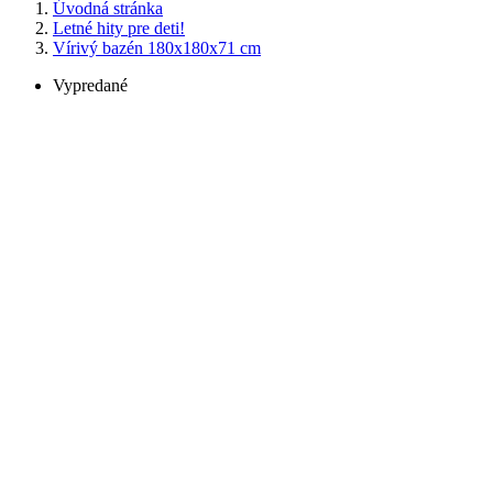
Úvodná stránka
Letné hity pre deti!
Vírivý bazén 180x180x71 cm
Vypredané