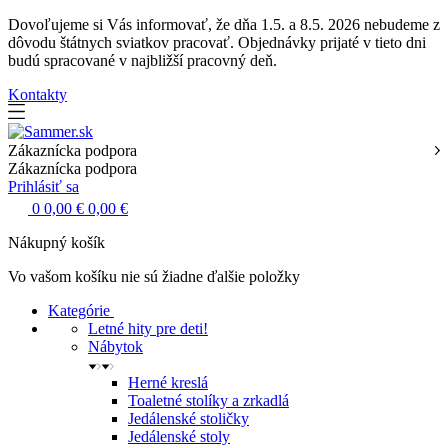
Dovoľujeme si Vás informovať, že dňa 1.5. a 8.5. 2026 nebudeme z
dôvodu štátnych sviatkov pracovať. Objednávky prijaté v tieto dni
budú spracované v najbližší pracovný deň.
Kontakty
Zákaznícka podpora
Zákaznícka podpora
Prihlásiť sa
0
0,00 €
0,00 €
Nákupný košík
Vo vašom košíku nie sú žiadne ďalšie položky
Kategórie
Letné hity pre deti!
Nábytok
Herné kreslá
Toaletné stolíky a zrkadlá
Jedálenské stoličky
Jedálenské stoly