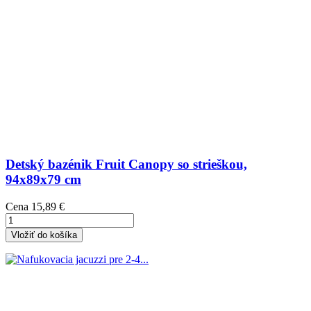
Detský bazénik Fruit Canopy so strieškou,
94x89x79 cm
Cena
15,89 €
Vložiť do košíka