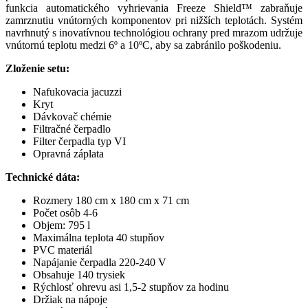
funkcia automatického vyhrievania Freeze Shield™ zabraňuje
zamrznutiu vnútorných komponentov pri nižších teplotách. Systém
navrhnutý s inovatívnou technológiou ochrany pred mrazom udržuje
vnútornú teplotu medzi 6º a 10ºC, aby sa zabránilo poškodeniu.
Zloženie setu:
Nafukovacia jacuzzi
Kryt
Dávkovač chémie
Filtračné čerpadlo
Filter čerpadla typ VI
Opravná záplata
Technické dáta:
Rozmery 180 cm x 180 cm x 71 cm
Počet osôb 4-6
Objem: 795 l
Maximálna teplota 40 stupňov
PVC materiál
Napájanie čerpadla 220-240 V
Obsahuje 140 trysiek
Rýchlosť ohrevu asi 1,5-2 stupňov za hodinu
Držiak na nápoje