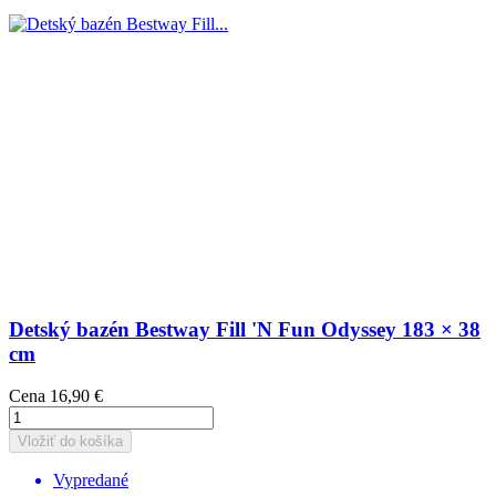
Detský bazén Bestway Fill 'N Fun Odyssey 183 × 38
cm
Cena
16,90 €
Vložiť do košíka
Vypredané