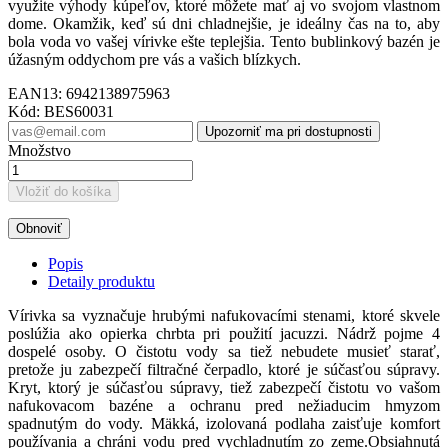
využite výhody kúpeľov, ktoré môžete mať aj vo svojom vlastnom
dome. Okamžik, keď sú dni chladnejšie, je ideálny čas na to, aby
bola voda vo vašej vírivke ešte teplejšia. Tento bublinkový bazén je
úžasným oddychom pre vás a vašich blízkych.
EAN13:
6942138975963
Kód:
BES60031
Upozorniť ma pri dostupnosti
Množstvo
Vložiť do košíka
Popis
Detaily produktu
Vírivka sa vyznačuje hrubými nafukovacími stenami, ktoré skvele
poslúžia ako opierka chrbta pri použití jacuzzi. Nádrž pojme 4
dospelé osoby. O čistotu vody sa tiež nebudete musieť starať,
pretože ju zabezpečí filtračné čerpadlo, ktoré je súčasťou súpravy.
Kryt, ktorý je súčasťou súpravy, tiež zabezpečí čistotu vo vašom
nafukovacom bazéne a ochranu pred nežiaducim hmyzom
spadnutým do vody. Mäkká, izolovaná podlaha zaisťuje komfort
používania a chráni vodu pred vychladnutím zo zeme.Obsiahnutá