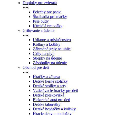
Doplnky pre zvieratá
Pelechy pre psov
Škrabadlá pre mačky
Psie búdy
Kŕmidlá pre vtáky
Grilovanie a údenie
Udiarne a príslušenstvo
Kotliny a kotlíky
Záhradné grily na uhlie
Grily na plyn
Štiepky na údenie
Zásobníky na údenie
Obchod pre deti
Hračky a zábava
Detské herné stoličky
Detské stolíky a sety
Vzdelávacie hračky pre deti
Detské pieskoviská
Elektrické autá pre deti
Detské taburetky
Detské hojdačky a kolísky
Hracie deky a podložky