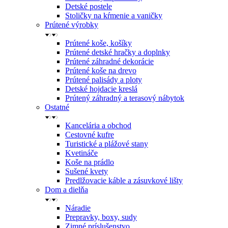
Detské postele
Stoličky na kŕmenie a vaničky
Prútené výrobky
Prútené koše, košíky
Prútené detské hračky a doplnky
Prútené záhradné dekorácie
Prútené koše na drevo
Prútené palisády a ploty
Detské hojdacie kreslá
Prútený záhradný a terasový nábytok
Ostatné
Kancelária a obchod
Cestovné kufre
Turistické a plážové stany
Kvetináče
Koše na prádlo
Sušené kvety
Predlžovacie káble a zásuvkové lišty
Dom a dielňa
Náradie
Prepravky, boxy, sudy
Zimné príslušenstvo