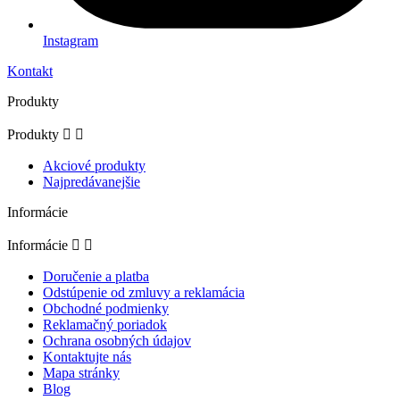
Instagram
Kontakt
Produkty
Produkty


Akciové produkty
Najpredávanejšie
Informácie
Informácie


Doručenie a platba
Odstúpenie od zmluvy a reklamácia
Obchodné podmienky
Reklamačný poriadok
Ochrana osobných údajov
Kontaktujte nás
Mapa stránky
Blog