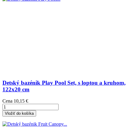
Detský bazénik Play Pool Set, s loptou a kruhom,
122x20 cm
Cena
10,15 €
Vložiť do košíka