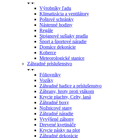
Výrobníky ľadu
Klimatizácia a ventilátory
Poštové schránky
Nástenné hodiny
Regále
Stojanové sušiaky pradla
Šport a športové náradie
Domáce dekorácie
Koberce
Meteorologické stanice
Záhradné príslušenstvo
Fóliovníky
Vozíky
Záhradné hadice a príslušenstvo
Zábrany, hroty proti vtákom
Krycie plachty, Celty, laná
Záhradné boxy
Nožnicové stany
Záhradné náradie
Vyvýšené záhony
Drevené kvetináče
Krycie pásky na plot
Záhradné dekorácie