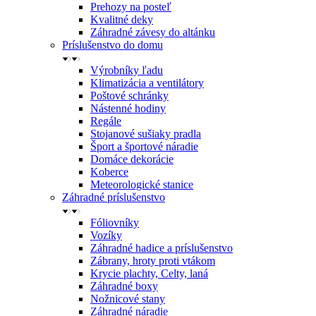
Prehozy na posteľ
Kvalitné deky
Záhradné závesy do altánku
Príslušenstvo do domu
Výrobníky ľadu
Klimatizácia a ventilátory
Poštové schránky
Nástenné hodiny
Regále
Stojanové sušiaky pradla
Šport a športové náradie
Domáce dekorácie
Koberce
Meteorologické stanice
Záhradné príslušenstvo
Fóliovníky
Vozíky
Záhradné hadice a príslušenstvo
Zábrany, hroty proti vtákom
Krycie plachty, Celty, laná
Záhradné boxy
Nožnicové stany
Záhradné náradie