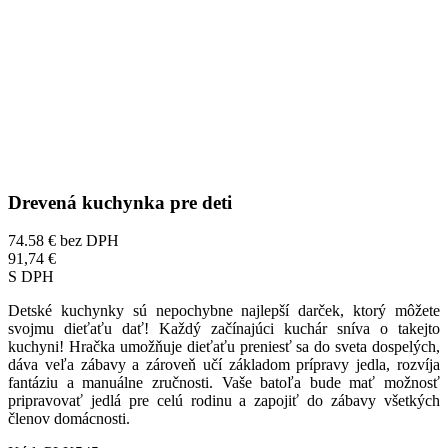
Drevená kuchynka pre deti
74.58 €
bez DPH
91,74 €
S DPH
Detské kuchynky sú nepochybne najlepší darček, ktorý môžete
svojmu dieťaťu dať! Každý začínajúci kuchár sníva o takejto
kuchyni! Hračka umožňuje dieťaťu preniesť sa do sveta dospelých,
dáva veľa zábavy a zároveň učí základom prípravy jedla, rozvíja
fantáziu a manuálne zručnosti. Vaše batoľa bude mať možnosť
pripravovať jedlá pre celú rodinu a zapojiť do zábavy všetkých
členov domácnosti.