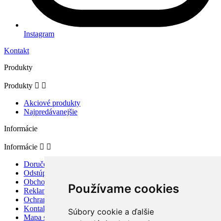
Instagram
Kontakt
Produkty
Produkty


Akciové produkty
Najpredávanejšie
Informácie
Informácie


Doručenie a platba
Odstúpenie od zmluvy a reklamácia
Obchodné podmienky
Používame cookies
Reklamačný poriadok
Ochrana osobných údajov
Kontaktujte nás
Súbory cookie a ďalšie
Mapa stránky