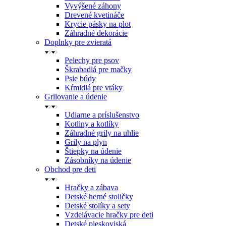
Vyvýšené záhony
Drevené kvetináče
Krycie pásky na plot
Záhradné dekorácie
Doplnky pre zvieratá
Pelechy pre psov
Škrabadlá pre mačky
Psie búdy
Kŕmidlá pre vtáky
Grilovanie a údenie
Udiarne a príslušenstvo
Kotliny a kotlíky
Záhradné grily na uhlie
Grily na plyn
Štiepky na údenie
Zásobníky na údenie
Obchod pre deti
Hračky a zábava
Detské herné stoličky
Detské stolíky a sety
Vzdelávacie hračky pre deti
Detské pieskoviská