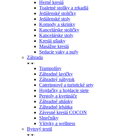
Herné kreslá
Toaletné stolíky a zrkadlá
Jedálenské stoličky
Jedálenské stoly
Komody a skrinky
Kancelárske stoličky
Kancelárske stoly
Kreslá ušiaky
Masážne kreslá
Sedacie vaky a pufy
Záhrada
Trampolíny
Záhradné lavičky
Záhradný nábytok
Cateringové a turistické sety
Hojdačky a hojdacie siete
Pergoly a kvetináče
Záhradné altánky
Záhradné lehátka
Závesné kreslá COCON
Slnečníky
Vírivky a wellness
Bytový textil