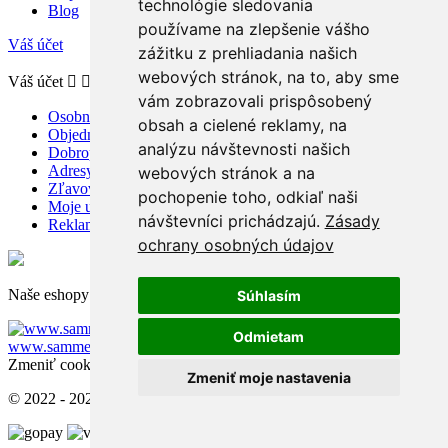
technológie sledovania
Blog
používame na zlepšenie vášho
Váš účet
zážitku z prehliadania našich
webových stránok, na to, aby sme
Váš účet


vám zobrazovali prispôsobený
Osobné údaje
obsah a cielené reklamy, na
Objednávky
analýzu návštevnosti našich
Dobropisy
Adresy
webových stránok a na
Zľavové kupóny
pochopenie toho, odkiaľ naši
Moje upozornenia
návštevníci prichádzajú.
Zásady
Reklamácie a odstúpenie od zmluvy
ochrany osobných údajov
Naše eshopy pre zahraničie:
Súhlasím
www.sammer.cz
Odmietam
www.sammer.ro
www.sammer.hu
Zmeniť cookies nastavenia
Zmeniť moje nastavenia
© 2022 - 2026 - Sammer.sk