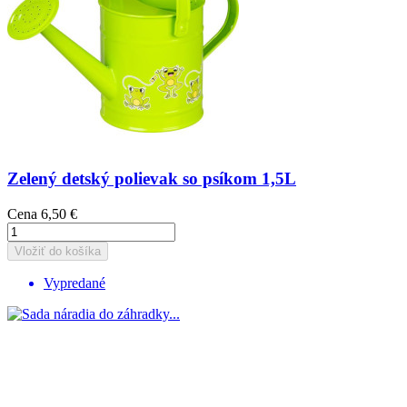
Zelený detský polievak so psíkom 1,5L
Cena
6,50 €
Vložiť do košíka
Vypredané