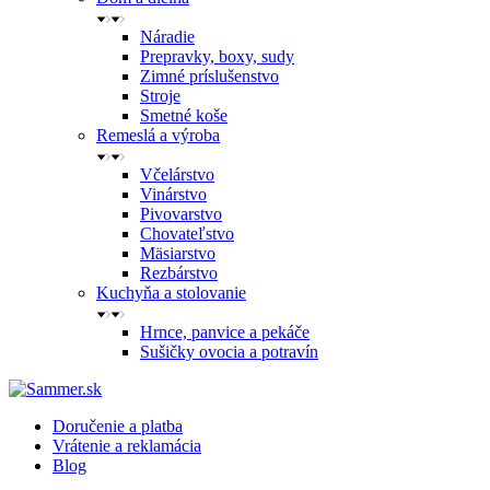
Náradie
Prepravky, boxy, sudy
Zimné príslušenstvo
Stroje
Smetné koše
Remeslá a výroba
Včelárstvo
Vinárstvo
Pivovarstvo
Chovateľstvo
Mäsiarstvo
Rezbárstvo
Kuchyňa a stolovanie
Hrnce, panvice a pekáče
Sušičky ovocia a potravín
Doručenie a platba
Vrátenie a reklamácia
Blog