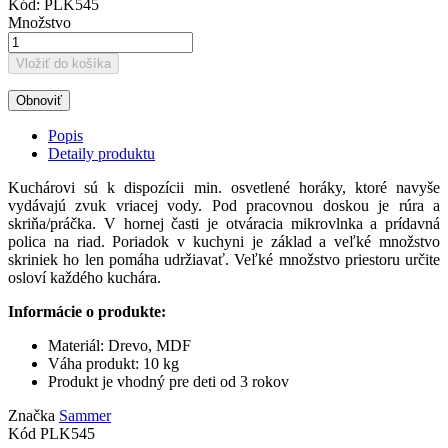
Kód:
PLK545
Množstvo
Vložiť do košíka
Popis
Detaily produktu
Kuchárovi sú k dispozícii min. osvetlené horáky, ktoré navyše
vydávajú zvuk vriacej vody. Pod pracovnou doskou je rúra a
skriňa/práčka. V hornej časti je otváracia mikrovlnka a prídavná
polica na riad. Poriadok v kuchyni je základ a veľké množstvo
skriniek ho len pomáha udržiavať. Veľké množstvo priestoru určite
osloví každého kuchára.
Informácie o produkte:
Materiál: Drevo, MDF
Váha produkt: 10 kg
Produkt je vhodný pre deti od 3 rokov
Značka
Sammer
Kód
PLK545