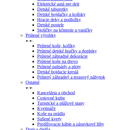
Elektrické autá pre deti
Detské taburetky
Detské hojdačky a kolísky
Hracie deky a podložky
Detské postele
Stoličky na kŕmenie a vaničky
Prútené výrobky
Prútené koše, košíky
Prútené detské hračky a doplnky
Prútené záhradné dekorácie
Prútené koše na drevo
Prútené palisády a ploty
Detské hojdacie kreslá
Prútený záhradný a terasový nábytok
Ostatné
Kancelária a obchod
Cestovné kufre
Turistické a plážové stany
Kvetináče
Koše na prádlo
Sušené kvety
Predlžovacie káble a zásuvkové lišty
Dom a dielňa